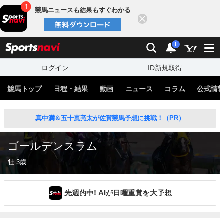
競馬ニュースも結果もすぐわかる
閉じる
スポーツナビ
検索
通知
i
ログイン
ID新規取得
競馬トップ
日程・結果
動画
ニュース
コラム
公式情
真中満＆五十嵐亮太が佐賀競馬予想に挑戦！（PR）
ゴールデンスラム
牡 3歳
先週的中! AIが日曜重賞を大予想