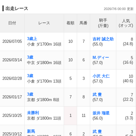
出走レース
2026/7/6 00:00
騎手
人気
日付
レース
着順
馬番
(オッズ)
(斤量)
3歳上
吉村 誠之助
8
2026/07/05
10
7
(24.8)
小倉 ダ1700m 16頭
(55.0)
3歳
M.ディー
5
2026/03/14
10
6
(16.6)
中京 ダ1800m 16頭
(57.0)
3歳
小沢 大仁
10
2026/02/28
5
3
(40.6)
小倉 ダ1700m 13頭
(57.0)
3歳
武 豊
7
2026/01/17
7
8
(22.2)
京都 ダ1800m 8頭
(57.0)
未勝利
坂井 瑠星
2
2025/10/25
1
11
(3.3)
京都 ダ1800m 11頭
(56.0)
新馬
武 豊
3
2025/10/12
6
2