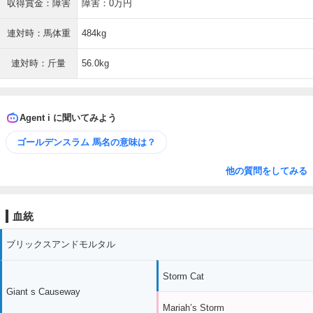
収得賞金：障害
障害：0万円
連対時：馬体重
484kg
連対時：斤量
56.0kg
Agent i に聞いてみよう
ゴールデンスラム 馬名の意味は？
他の質問をしてみる
血統
ブリックスアンドモルタル
Storm Cat
Giant s Causeway
Mariah’s Storm