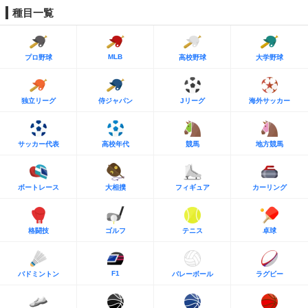
種目一覧
MLB
プロ野球
高校野球
大学野球
独立リーグ
侍ジャパン
Jリーグ
海外サッカー
サッカー代表
高校年代
競馬
地方競馬
ボートレース
大相撲
フィギュア
カーリング
格闘技
ゴルフ
テニス
卓球
F1
バドミントン
バレーボール
ラグビー