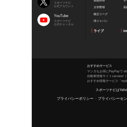
高校野球
サ
スポーツナビ
公式アカウント
大学野球
高
独立リーグ
YouTube
スポーツナビ
侍ジャパン
公式チャンネル
ライブ
to
おすすめサービス
マンガもお得にPayPayで eboo
自動車情報サイトcarview!
おすすめ情報サービス「mybe
スポーツナビはYah
プライバシーポリシー
-
プライバシーセ