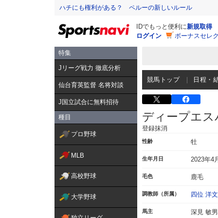
ハチにも権利がある？ ペルーの新しいルール
IDでもっと便利に
新規取得
ログイン
ボーナスセレク
特集
Jリーグ戦力 徹底分析
競馬トップ
日程・
仙台育英監督 名将対談
J国立試合に無料招待
ディープエス
種目
登録抹消
プロ野球
性齢
牡
MLB
生年月日
2023年4
高校野球
毛色
鹿毛
調教師（所属）
四位 洋文
大学野球
馬主
深見 敏男
独立リーグ