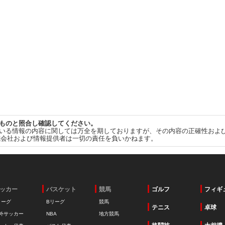
ものと照合し確認してください。
いる情報の内容に関しては万全を期しておりますが、その内容の正確性およ
式会社および情報提供者は一切の責任を負いかねます。
ッカー
バスケット
競馬
ゴルフ
フィギ
リーグ
Bリーグ
競馬
テニス
卓球
外サッカー
NBA
地方競馬