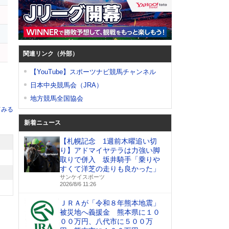
関連リンク（外部）
【YouTube】スポーツナビ競馬チャンネル
日本中央競馬会（JRA）
地方競馬全国協会
てみる
新着ニュース
【札幌記念 1週前木曜追い切
り】アドマイヤテラは力強い脚
取りで併入 坂井騎手「乗りや
すくて洋芝の走りも良かった」
サンケイスポーツ
2026/8/6 11:26
ＪＲＡが「令和８年熊本地震」
被災地へ義援金 熊本県に１０
００万円、八代市に５００万