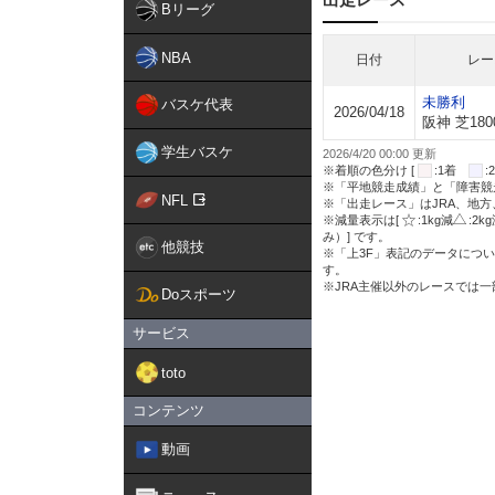
Bリーグ
NBA
日付
レー
未勝利
バスケ代表
2026/04/18
阪神 芝180
学生バスケ
2026/4/20 00:00 更新
※着順の色分け [
:1着
※「平地競走成績」と「障害競
NFL
※「出走レース」はJRA、地
※減量表示は[
:1kg減
:2k
み）] です。
他競技
※「上3F」表記のデータについ
す。
※JRA主催以外のレースでは
Doスポーツ
サービス
toto
コンテンツ
動画