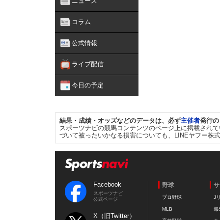
ニュース
コラム
公式情報
ライブ配信
今日の予定
結果・成績・オッズなどのデータは、必ず
主催者
発行の
スポーツナビの競馬コンテンツのページ上に掲載されて
づいて被ったいかなる損害についても、LINEヤフー株
Facebook
野球
サ
スポーツナビ
プロ野球
J
公式ページ
MLB
海
X（旧Twitter）