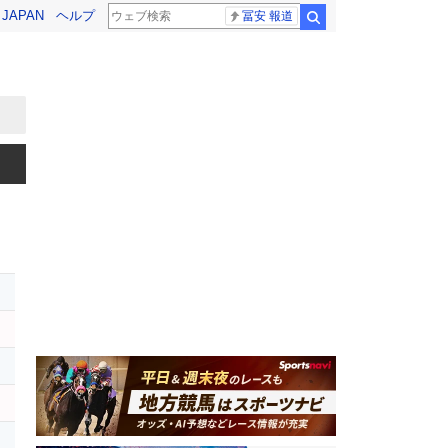
! JAPAN
ヘルプ
冨安 報道
検索
レ
ッ
メ
テ