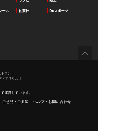
ラグビー
陸上
レース
他競技
Doスポーツ
ストラン
ィア TRILL
力して運営しています。
-
ご意見・ご要望
-
ヘルプ・お問い合わせ