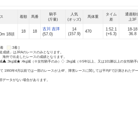
騎手
人気
タイム
通過順
ス
着順
馬番
馬体重
(斤量)
(オッズ)
差
上3F
古川 吉洋
14
1:52.1
18-18
18
18
470
(157.9)
(+6.3)
36.8
0m 18頭
(57.0)
:2着
:3着 ]
走成績」はJRAのレースのみとなります。
方、海外で出走したレースの成績となります。
g減
:3kg減
:4kg減（※女性騎手のみ）
:2kg減（※5年以上、又は101勝以上の女性騎手
て 1993年4月以前では一部のレースが上4F、障害レースに関しては平均Fで計測されたデ
一部データがない場合があります。