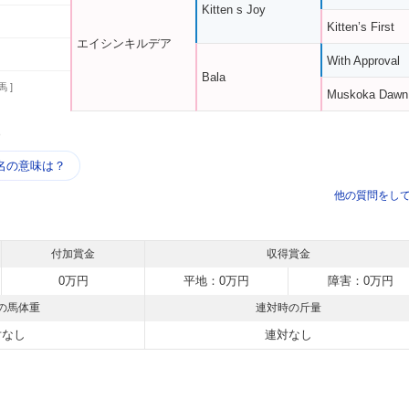
Kitten s Joy
Kitten’s First
エイシンキルデア
With Approval
Bala
馬 ]
Muskoka Dawn
う
名の意味は？
他の質問をし
付加賞金
収得賞金
0万円
平地：0万円
障害：0万円
の馬体重
連対時の斤量
対なし
連対なし