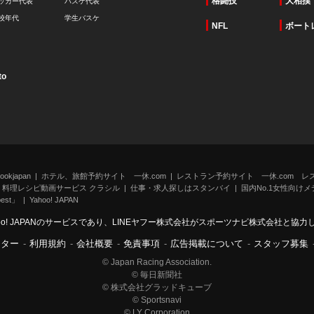
格闘技
大相撲
ッカー代表
バスケ代表
校年代
学生バスケ
NFL
ボート
to
kjapan
ホテル、旅館予約サイト 一休.com
レストラン予約サイト 一休.com レ
料理レシピ動画サービス クラシル
仕事・求人探しはスタンバイ
国内No.1女性向けメデ
st」
Yahoo! JAPAN
oo! JAPANのサービスであり、LINEヤフー株式会社がスポーツナビ株式会社と協
ンター
-
利用規約
-
会社概要
-
免責事項
-
広告掲載について
-
スタッフ募集
© Japan Racing Association.
© 毎日新聞社
© 株式会社グラッドキューブ
© Sportsnavi
© LY Corporation