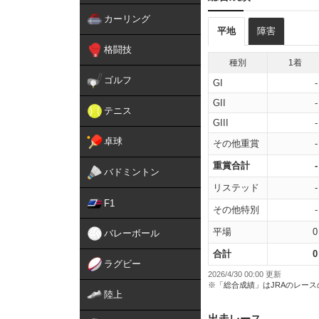
カーリング
平地
障害
格闘技
種別
1着
ゴルフ
GI
-
GII
-
テニス
GIII
-
卓球
その他重賞
-
重賞合計
-
バドミントン
リステッド
-
F1
その他特別
-
平場
0
バレーボール
合計
0
ラグビー
2026/4/30 00:00 更新
※「総合成績」はJRAのレー
陸上
出走レース