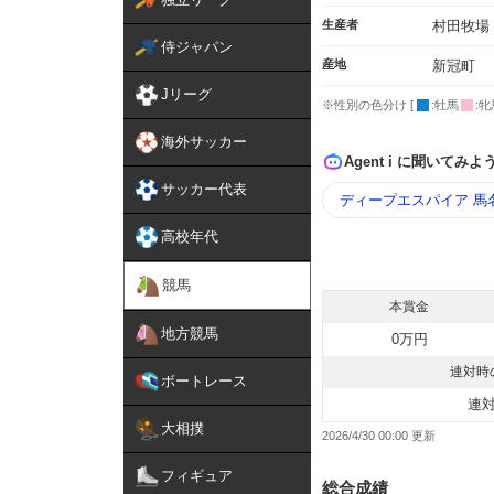
生産者
村田牧場
侍ジャパン
産地
新冠町
Jリーグ
※性別の色分け [
:牡馬
:牝
海外サッカー
Agent i に聞いてみよ
サッカー代表
ディープエスパイア 馬
高校年代
競馬
本賞金
地方競馬
0万円
連対時
ボートレース
連
大相撲
2026/4/30 00:00
フィギュア
総合成績