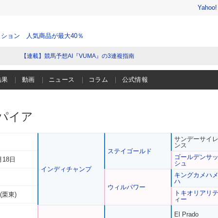
Yahoo
ション 人気商品が最大40％
【連載】競馬予想AI『VUMA』の3連複指南
結果
動画
ニュース
コラム
公式情報
パイア
サンデーサイ
ンス
ステイゴールド
ゴールデンサ
月18日
シュ
インディチャンプ
キングカメハ
ハ
ウィルパワー
トキオリアリ
(栗東)
ィー
El Prado