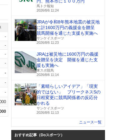
円、熊本市に１００万円
馬トク報知
2026/8/6 11:24
JRAが令和8年熊本地震の被災地
に計1600万円の義援金を贈呈
率
競馬開催を通じた支援も実施へ
-
サンケイスポーツ
2026/8/6 11:23
-
-
JRAは被災地に1600万円の義援
金贈呈を決定 開催を通じた支
-
援も実施へ
東スポ競馬
-
2026/8/6 11:14
-
「素晴らしいアイデア」「現実
的ではない」 プリークネスSの
-
日程変更に競馬関係者の反応分
.000
かれる
サンケイスポーツ
.000
2026/8/6 11:13
ニュース一覧
おすすめ記事（Doスポーツ）