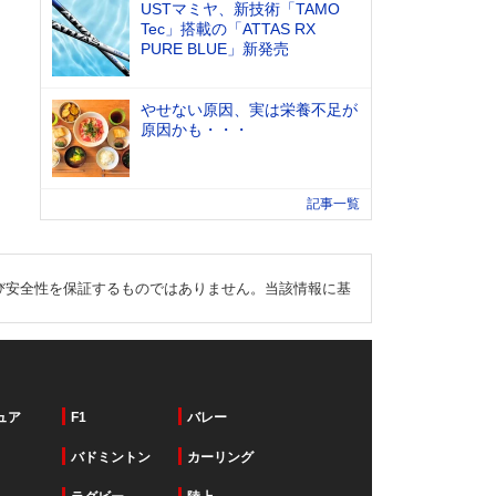
USTマミヤ、新技術「TAMO
Tec」搭載の「ATTAS RX
PURE BLUE」新発売
やせない原因、実は栄養不足が
原因かも・・・
記事一覧
び安全性を保証するものではありません。当該情報に基
ュア
F1
バレー
バドミントン
カーリング