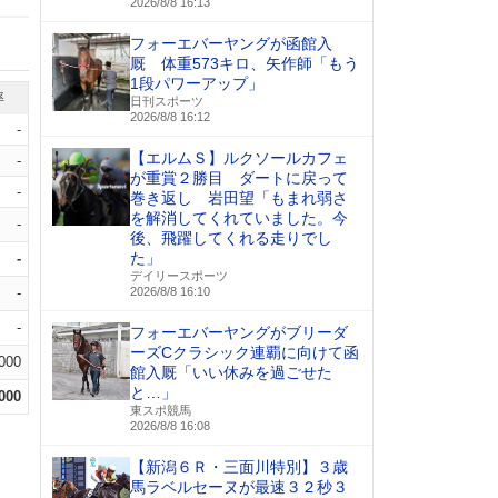
2026/8/8 16:13
フォーエバーヤングが函館入
厩 体重573キロ、矢作師「もう
1段パワーアップ」
率
日刊スポーツ
2026/8/8 16:12
-
【エルムＳ】ルクソールカフェ
-
が重賞２勝目 ダートに戻って
-
巻き返し 岩田望「もまれ弱さ
を解消してくれていました。今
-
後、飛躍してくれる走りでし
た」
-
デイリースポーツ
-
2026/8/8 16:10
-
フォーエバーヤングがブリーダ
ーズCクラシック連覇に向けて函
.000
館入厩「いい休みを過ごせた
と…」
.000
東スポ競馬
2026/8/8 16:08
【新潟６Ｒ・三面川特別】３歳
馬ラベルセーヌが最速３２秒３