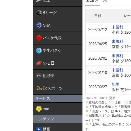
陸上
Bリーグ
日付
レー
NBA
未勝利
2026/07/12
小倉 芝120
バスケ代表
未勝利
2026/04/25
京都 ダ140
学生バスケ
未勝利
2026/02/01
京都 ダ180
NFL
未勝利
2026/01/10
京都 芝160
他競技
新馬
2025/09/27
Doスポーツ
阪神 芝160
サービス
2026/7/13 00:00 更新
※着順の色分け [
:1着
※「平地競走成績」と「障害競
toto
※「出走レース」はJRA、地
※減量表示は[
:1kg減
:2k
コンテンツ
み）] です。
※「上3F」表記のデータについ
動画
す。