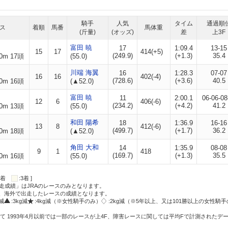
騎手
人気
タイム
通過順
ス
着順
馬番
馬体重
(斤量)
(オッズ)
差
上3F
富田 暁
17
1:09.4
13-15
15
17
414(+5)
(249.9)
(+1.3)
35.4
0m 17頭
(55.0)
川端 海翼
16
1:28.3
07-07
16
16
402(-4)
(728.6)
(+3.6)
40.5
0m 16頭
(▲52.0)
富田 暁
11
2:00.1
06-06-08
12
6
406(-6)
(234.2)
(+4.2)
41.2
0m 13頭
(55.0)
和田 陽希
18
1:36.9
16-16
13
8
412(-6)
(499.7)
(+1.7)
36.2
0m 18頭
(▲52.0)
角田 大和
14
1:35.9
08-08
9
1
418
(169.7)
(+1.3)
35.5
0m 16頭
(55.0)
:2着
:3着 ]
走成績」はJRAのレースのみとなります。
方、海外で出走したレースの成績となります。
g減
:3kg減
:4kg減（※女性騎手のみ）
:2kg減（※5年以上、又は101勝以上の女性騎手
て 1993年4月以前では一部のレースが上4F、障害レースに関しては平均Fで計測されたデ