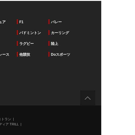
ュア
F1
バレー
バドミントン
カーリング
ラグビー
陸上
レース
他競技
Doスポーツ
ストラン
ィア TRILL