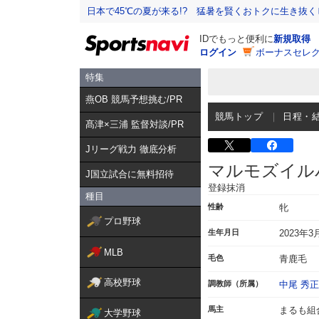
日本で45℃の夏が来る!? 猛暑を賢くおトクに生き抜く
IDでもっと便利に
新規取得
ログイン
ボーナスセレク
特集
燕OB 競馬予想挑む/PR
競馬トップ
日程・
髙津×三浦 監督対談/PR
Jリーグ戦力 徹底分析
マルモズイル
J国立試合に無料招待
登録抹消
種目
性齢
牝
プロ野球
生年月日
2023年3
MLB
毛色
青鹿毛
高校野球
調教師（所属）
中尾 秀正
馬主
まるも組
大学野球