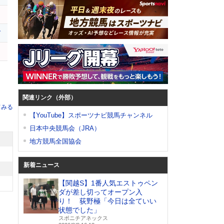
ガ
ー
関連リンク（外部）
てみる
【YouTube】スポーツナビ競馬チャンネル
日本中央競馬会（JRA）
地方競馬全国協会
新着ニュース
【関越S】1番人気エストゥペン
ダが差し切ってオープン入
り！ 荻野極「今日は全ていい
状態でした」
スポニチアネックス