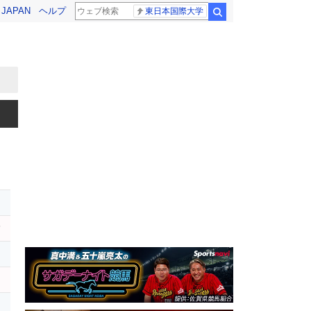
! JAPAN
ヘルプ
東日本国際大学
検索
レ
ハ