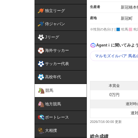
生産者
新冠橋本
独立リーグ
産地
新冠町
侍ジャパン
※性別の色分け [
:牡馬
:牝
Jリーグ
Agent i に聞いてみよ
海外サッカー
マルモズイルバア 馬名
サッカー代表
高校年代
本賞金
競馬
0万円
地方競馬
連対時
連
ボートレース
2026/7/16 00:00
大相撲
総合成績