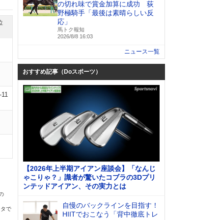
の切れ味で賞金加算に成功 荻
野極騎手「最後は素晴らしい反
応」
位
馬トク報知
2026/8/8 16:03
ニュース一覧
おすすめ記事（Doスポーツ）
-11
【2026年上半期アイアン座談会】「なんじ
ゃこりゃ？」識者が驚いたコブラの3Dプリ
ンテッドアイアン、その実力とは
の
自慢のバックラインを目指す！
ータで
HIITでおこなう「背中徹底トレ