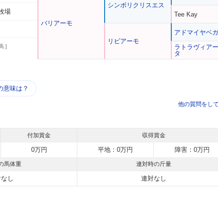
シンボリクリスエス
牧場
Tee Kay
バリアーモ
アドマイヤベ
リビアーモ
馬 ]
ラトラヴィア
タ
う
の意味は？
他の質問をし
付加賞金
収得賞金
0万円
平地：0万円
障害：0万円
の馬体重
連対時の斤量
対なし
連対なし