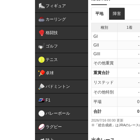
フィギュア
平地
障害
カーリング
種別
1着
格闘技
GI
-
GII
-
ゴルフ
GIII
-
テニス
その他重賞
-
重賞合計
-
卓球
リステッド
-
バドミントン
その他特別
-
F1
平場
0
合計
0
バレーボール
2026/7/16 00:00 更新
※「総合成績」はJRAのレー
ラグビー
出走レース