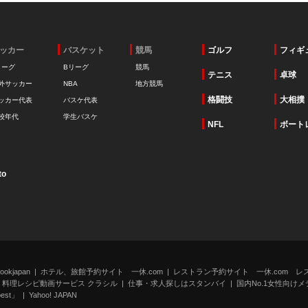
ッカー
バスケット
競馬
ゴルフ
フィギ
リーグ
Bリーグ
競馬
テニス
卓球
外サッカー
NBA
地方競馬
格闘技
大相撲
ッカー代表
バスケ代表
校年代
学生バスケ
NFL
ボート
to
kjapan
ホテル、旅館予約サイト 一休.com
レストラン予約サイト 一休.com レ
料理レシピ動画サービス クラシル
仕事・求人探しはスタンバイ
国内No.1女性向けメデ
st」
Yahoo! JAPAN