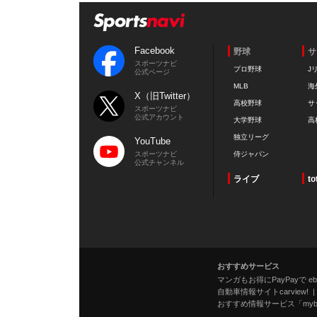
Facebook
野球
サ
スポーツナビ
プロ野球
J
公式ページ
MLB
海
X（旧Twitter）
高校野球
サ
スポーツナビ
公式アカウント
大学野球
高
独立リーグ
YouTube
スポーツナビ
侍ジャパン
公式チャンネル
ライブ
to
おすすめサービス
マンガもお得にPayPayで eboo
自動車情報サイトcarview!
おすすめ情報サービス「mybe