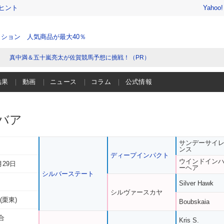
ヒント
Yahoo
ション 人気商品が最大40％
真中満＆五十嵐亮太が佐賀競馬予想に挑戦！（PR）
結果
動画
ニュース
コラム
公式情報
バア
サンデーサイ
ンス
ディープインパクト
ウインドイン
月29日
ーヘア
シルバーステート
Silver Hawk
シルヴァースカヤ
(栗東)
Boubskaia
合
Kris S.