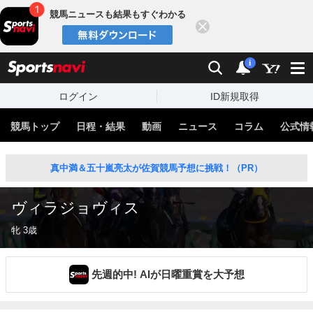
競馬ニュースも結果もすぐわかる
閉じる
スポーツナビ
検索
通知
i
ログイン
ID新規取得
競馬トップ
日程・結果
動画
ニュース
コラム
公式情
真中満＆五十嵐亮太が佐賀競馬予想に挑戦！（PR）
ヴィラジョヴィス
牝 3歳
先週的中! AIが日曜重賞を大予想