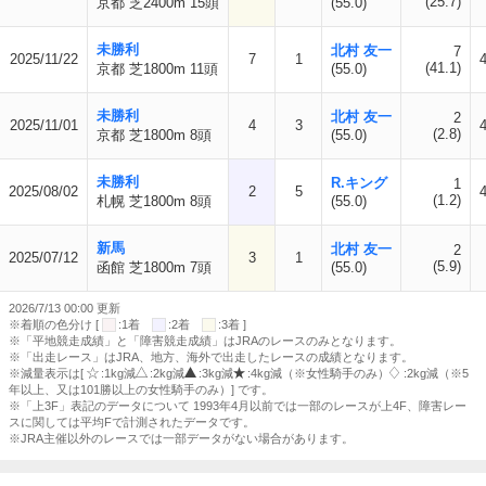
(25.7)
京都 芝2400m 15頭
(55.0)
未勝利
北村 友一
7
2025/11/22
7
1
(41.1)
京都 芝1800m 11頭
(55.0)
未勝利
北村 友一
2
2025/11/01
4
3
(2.8)
京都 芝1800m 8頭
(55.0)
未勝利
R.キング
1
2025/08/02
2
5
(1.2)
札幌 芝1800m 8頭
(55.0)
新馬
北村 友一
2
2025/07/12
3
1
(5.9)
函館 芝1800m 7頭
(55.0)
2026/7/13 00:00 更新
※着順の色分け [
:1着
:2着
:3着 ]
※「平地競走成績」と「障害競走成績」はJRAのレースのみとなります。
※「出走レース」はJRA、地方、海外で出走したレースの成績となります。
※減量表示は[
:1kg減
:2kg減
:3kg減
:4kg減（※女性騎手のみ）
:2kg減（※5
年以上、又は101勝以上の女性騎手のみ）] です。
※「上3F」表記のデータについて 1993年4月以前では一部のレースが上4F、障害レー
スに関しては平均Fで計測されたデータです。
※JRA主催以外のレースでは一部データがない場合があります。