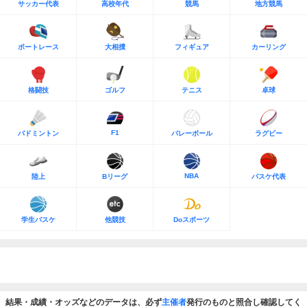
サッカー代表
高校年代
競馬
地方競馬
ボートレース
大相撲
フィギュア
カーリング
格闘技
ゴルフ
テニス
卓球
F1
バドミントン
バレーボール
ラグビー
NBA
陸上
Bリーグ
バスケ代表
学生バスケ
他競技
Doスポーツ
結果・成績・オッズなどのデータは、必ず
主催者
発行のものと照合し確認してく