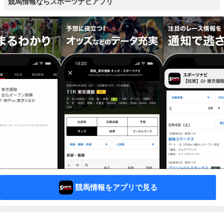
競馬情報ならスポーツナビアプリ
競馬情報をアプリで見る