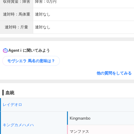
収得賞金：障害
障害：0万円
連対時：馬体重
連対なし
連対時：斤量
連対なし
Agent i に聞いてみよう
モヴシエラ 馬名の意味は？
他の質問をしてみる
血統
レイデオロ
Kingmambo
キングカメハメハ
マンファス