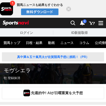
競馬ニュースも結果もすぐわかる
閉じる
スポーツナビ
検索
通知
i
ログイン
ID新規取得
競馬トップ
日程・結果
動画
ニュース
コラム
公式情
真中満＆五十嵐亮太が佐賀競馬予想に挑戦！（PR）
モヴシエラ
牡 登録抹消
先週的中! AIが日曜重賞を大予想