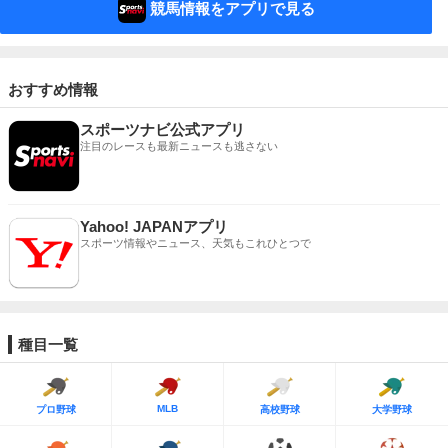
競馬情報をアプリで見る
おすすめ情報
スポーツナビ公式アプリ
注目のレースも最新ニュースも逃さない
Yahoo! JAPANアプリ
スポーツ情報やニュース、天気もこれひとつで
種目一覧
MLB
プロ野球
高校野球
大学野球