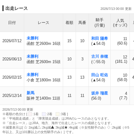
出走レース
2026/7/13 00:00
騎手
人気
日付
レース
着順
馬番
(オッズ)
(斤量)
未勝利
和田 陽希
11
2026/07/12
15
10
(60.6)
函館 芝2600m 16頭
(▲54.0)
未勝利
古川 奈穂
12
2026/06/13
10
3
(181.1)
函館 芝2600m 15頭
(◇55.0)
未勝利
田山 旺佑
10
2026/02/15
13
13
(58.0)
小倉 芝1800m 16頭
(▲54.0)
新馬
坂井 瑠星
4
2025/12/14
11
11
(7.7)
阪神 芝1400m 11頭
(56.0)
2026/7/13 00:00 更新
※着順の色分け [
:1着
:2着
:3着 ]
※「平地競走成績」と「障害競走成績」はJRAのレースのみとなります。
※「出走レース」はJRA、地方、海外で出走したレースの成績となります。
※減量表示は[
:1kg減
:2kg減
:3kg減
:4kg減（※女性騎手のみ）
:2kg減（※5
年以上、又は101勝以上の女性騎手のみ）] です。