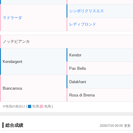
シンボリクリスエス
ラドラーダ
レディブロンド
ノッテビアンカ
Kendor
Kendargent
Pax Bella
Dalakhani
Biancarosa
Rosa di Brema
※性別の色分け [
:牡馬
:牝馬 ]
総合成績
2026/7/20 00:00