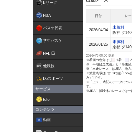
Bリーグ
NBA
日付
レー
未勝利
バスケ代表
2026/04/04
阪神 ダ140
学生バスケ
未勝利
2026/01/25
京都 ダ140
NFL
2026/4/6 00:00 更新
※着順の色分け [
:1着
※「平地競走成績」と「障害競
他競技
※「出走レース」はJRA、地
※減量表示は[
:1kg減
:2k
み）] です。
Doスポーツ
※「上3F」表記のデータについ
す。
サービス
※JRA主催以外のレースでは
toto
コンテンツ
動画