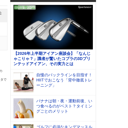
位
【2026年上半期アイアン座談会】「なんじ
ゃこりゃ？」識者が驚いたコブラの3Dプリ
ンテッドアイアン、その実力とは
の
自慢のバックラインを目指す！
ータで
HIITでおこなう「背中徹底トレ
ーニング」
バナナは朝・夜・運動前後、い
つ食べるのがベスト？タイミン
グごとのメリット
ゴルフに必須なキングマッスル