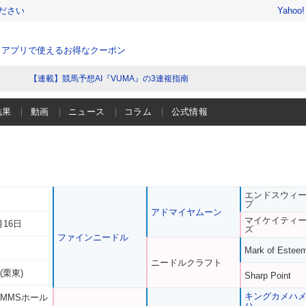
ださい
Yahoo
、アプリで使えるお得なクーポン
【連載】競馬予想AI『VUMA』の3連複指南
結果
動画
ニュース
コラム
公式情報
エンドスウィ
プ
アドマイヤムーン
マイケイティ
月16日
ズ
ファインニードル
Mark of Estee
ニードルクラフト
(栗東)
Sharp Point
キングカメハ
 MMSホール
ハ