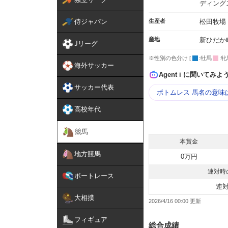
ディング
侍ジャパン
生産者
松田牧場
産地
新ひだか
Jリーグ
※性別の色分け [
:牡馬
:牝
海外サッカー
Agent i に聞いてみよ
サッカー代表
ボトムレス 馬名の意味
高校年代
競馬
本賞金
地方競馬
0万円
連対時
ボートレース
連
大相撲
2026/4/16 00:00
フィギュア
総合成績