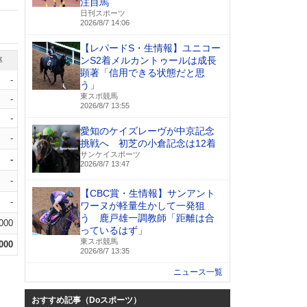
注目馬
日刊スポーツ
2026/8/7 14:06
【レパードS・生情報】ユニコー
ンS2着メルカントゥールは成長
率
顕著「信用できる状態だと思
-
う」
東スポ競馬
-
2026/8/7 13:55
-
愛知のケイズレーヴが中京記念
-
挑戦へ 初芝の小倉記念は12着
サンケイスポーツ
-
2026/8/7 13:47
-
【CBC賞・生情報】サンアント
-
ワーヌが軽量生かして一発狙
う 鹿戸雄一調教師「距離は合
.000
っているはず」
東スポ競馬
.000
2026/8/7 13:35
ニュース一覧
おすすめ記事（Doスポーツ）