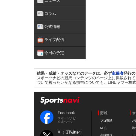
ニュース
コラム
公式情報
ライブ配信
今日の予定
結果・成績・オッズなどのデータは、必ず
主催者
発行の
スポーツナビの競馬コンテンツのページ上に掲載されて
づいて被ったいかなる損害についても、LINEヤフー株
Facebook
野球
サ
スポーツナビ
プロ野球
J
公式ページ
MLB
海
X（旧Twitter）
高校野球
サ