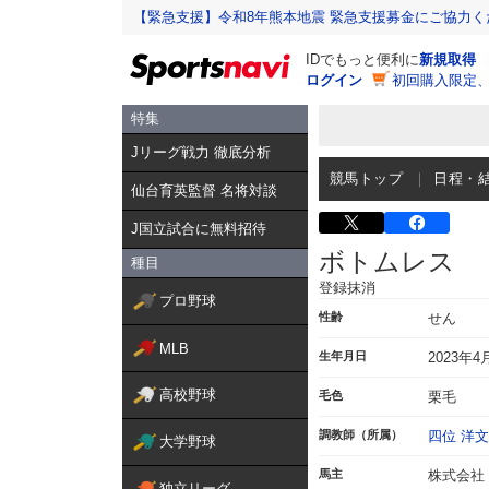
【緊急支援】令和8年熊本地震 緊急支援募金にご協力く
IDでもっと便利に
新規取得
ログイン
初回購入限定
特集
Jリーグ戦力 徹底分析
競馬トップ
日程・
仙台育英監督 名将対談
J国立試合に無料招待
ボトムレス
種目
登録抹消
プロ野球
性齢
せん
MLB
生年月日
2023年4
高校野球
毛色
栗毛
調教師（所属）
四位 洋文
大学野球
馬主
株式会社
独立リーグ