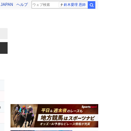
! JAPAN
ヘルプ
鈴木愛理 恩師
検索
ー
ー
m
メ