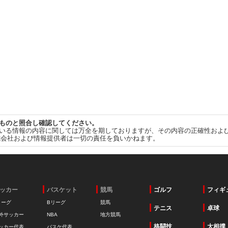
ものと照合し確認してください。
いる情報の内容に関しては万全を期しておりますが、その内容の正確性およ
式会社および情報提供者は一切の責任を負いかねます。
ッカー
バスケット
競馬
ゴルフ
フィギ
リーグ
Bリーグ
競馬
テニス
卓球
外サッカー
NBA
地方競馬
格闘技
大相撲
ッカー代表
バスケ代表