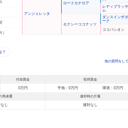
ス
ロードカナロア
レディブラッ
ム
アンジェレッタ
ダンスインザ
ーク
町
セクシーココナッツ
ココパシオン
馬 ]
う
は？
他の質問をし
付加賞金
収得賞金
0万円
平地：0万円
障害：0万円
の馬体重
連対時の斤量
対なし
連対なし