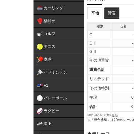
カーリング
平地
障害
格闘技
種別
1着
ゴルフ
GI
-
GII
-
テニス
GIII
-
卓球
その他重賞
-
重賞合計
-
バドミントン
リステッド
-
F1
その他特別
-
平場
0
バレーボール
合計
0
ラグビー
2026/4/16 00:00 更新
※「総合成績」はJRAのレー
陸上
出走レース