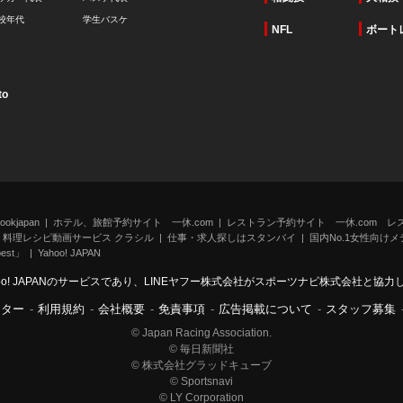
校年代
学生バスケ
NFL
ボート
to
kjapan
ホテル、旅館予約サイト 一休.com
レストラン予約サイト 一休.com レ
料理レシピ動画サービス クラシル
仕事・求人探しはスタンバイ
国内No.1女性向けメデ
st」
Yahoo! JAPAN
oo! JAPANのサービスであり、LINEヤフー株式会社がスポーツナビ株式会社と協
ンター
-
利用規約
-
会社概要
-
免責事項
-
広告掲載について
-
スタッフ募集
© Japan Racing Association.
© 毎日新聞社
© 株式会社グラッドキューブ
© Sportsnavi
© LY Corporation