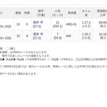
騎手
人気
タイム
通過順
ス
着順
馬番
馬体重
(斤量)
(オッズ)
差
上3F
酒井 学
13
1:27.4
09-09
14
6
446(+6)
(204.1)
(+3.7)
39.2
0m 16頭
(57.0)
酒井 学
7
1:30.2
10-10
10
9
440
(54.9)
(+2.6)
38.2
0m 10頭
(57.0)
:2着
:3着 ]
走成績」はJRAのレースのみとなります。
方、海外で出走したレースの成績となります。
g減
:3kg減
:4kg減（※女性騎手のみ）
:2kg減（※5年以上、又は101勝以上の女性騎手
て 1993年4月以前では一部のレースが上4F、障害レースに関しては平均Fで計測されたデ
一部データがない場合があります。