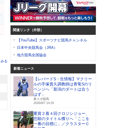
サ
ダ
関連リンク（外部）
【YouTube】スポーツナビ競馬チャンネル
日本中央競馬会（JRA）
地方競馬全国協会
てみる
新着ニュース
【レパードS・生情報】マクリー
ルの手塚貴久調教師は青竜Sのリ
ベンジへ「新潟のダートは合う
はず」
東スポ競馬
2026/8/7 14:25
重賞２着４回クロジシジョー、
悲願のタイトル獲りへ「ここを
一番の目標に」／クラスターＣ