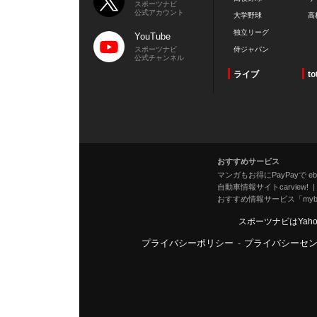
スポーツナビ
公式アカウント
大学野球
高
独立リーグ
YouTube
スポーツナビ
侍ジャパン
公式チャンネル
ライブ
to
おすすめサービス
マンガもお得にPayPayで eboo
自動車情報サイトcarview!
おすすめ情報サービス「mybe
スポーツナビはYah
プライバシーポリシー
-
プライバシーセ