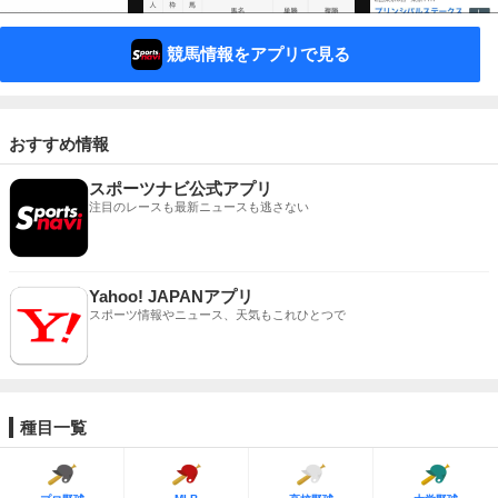
競馬情報をアプリで見る
おすすめ情報
スポーツナビ公式アプリ
注目のレースも最新ニュースも逃さない
Yahoo! JAPANアプリ
スポーツ情報やニュース、天気もこれひとつで
種目一覧