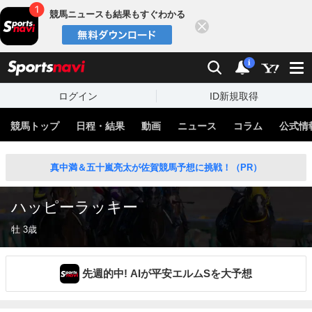
競馬ニュースも結果もすぐわかる
閉じる
スポーツナビ
検索
通知
i
ログイン
ID新規取得
競馬トップ
日程・結果
動画
ニュース
コラム
公式情
真中満＆五十嵐亮太が佐賀競馬予想に挑戦！（PR）
ハッピーラッキー
牡 3歳
先週的中! AIが平安エルムSを大予想