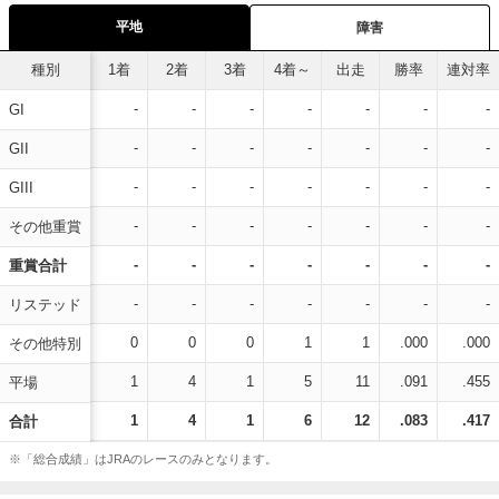
平地
障害
種別
1着
2着
3着
4着～
出走
勝率
連対率
-
-
-
-
-
-
-
GI
-
-
-
-
-
-
-
GII
-
-
-
-
-
-
-
GIII
-
-
-
-
-
-
-
その他重賞
-
-
-
-
-
-
-
重賞合計
-
-
-
-
-
-
-
リステッド
0
0
0
1
1
.000
.000
その他特別
1
4
1
5
11
.091
.455
平場
1
4
1
6
12
.083
.417
合計
※「総合成績」はJRAのレースのみとなります。