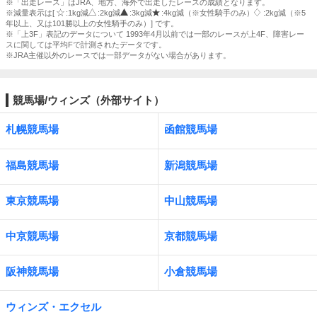
※「出走レース」はJRA、地方、海外で出走したレースの成績となります。
※減量表示は[
:1kg減
:2kg減
:3kg減
:4kg減（※女性騎手のみ）
:2kg減（※5
年以上、又は101勝以上の女性騎手のみ）] です。
※「上3F」表記のデータについて 1993年4月以前では一部のレースが上4F、障害レー
スに関しては平均Fで計測されたデータです。
※JRA主催以外のレースでは一部データがない場合があります。
競馬場/ウィンズ（外部サイト）
札幌競馬場
函館競馬場
福島競馬場
新潟競馬場
東京競馬場
中山競馬場
中京競馬場
京都競馬場
阪神競馬場
小倉競馬場
ウィンズ・エクセル