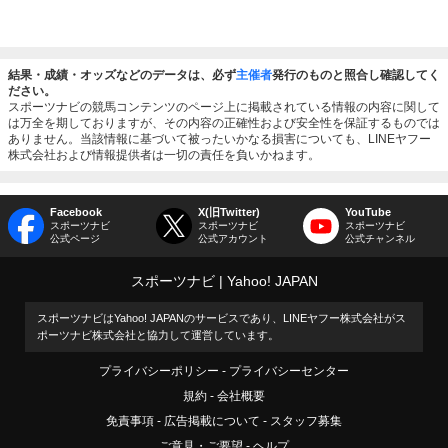
結果・成績・オッズなどのデータは、必ず
主催者
発行のものと照合し確認してく
ださい。
スポーツナビの競馬コンテンツのページ上に掲載されている情報の内容に関して
は万全を期しておりますが、その内容の正確性および安全性を保証するものでは
ありません。当該情報に基づいて被ったいかなる損害についても、LINEヤフー
株式会社および情報提供者は一切の責任を負いかねます。
Facebook
X(旧Twitter)
YouTube
スポーツナビ
スポーツナビ
スポーツナビ
公式ページ
公式アカウント
公式チャンネル
スポーツナビ
Yahoo! JAPAN
スポーツナビはYahoo! JAPANのサービスであり、LINEヤフー株式会社がス
ポーツナビ株式会社と協力して運営しています。
プライバシーポリシー
プライバシーセンター
規約
会社概要
免責事項
広告掲載について
スタッフ募集
ご意見・ご要望
ヘルプ