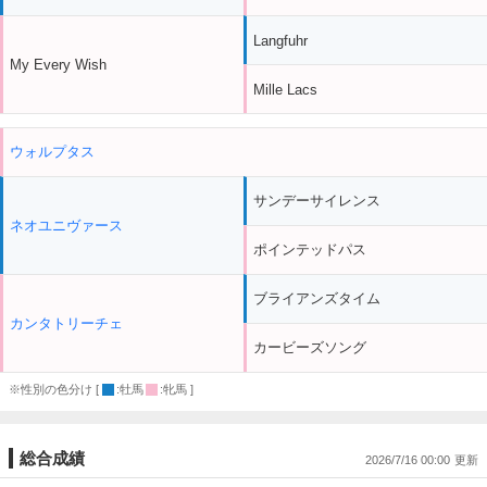
Langfuhr
My Every Wish
Mille Lacs
ウォルプタス
サンデーサイレンス
ネオユニヴァース
ポインテッドパス
ブライアンズタイム
カンタトリーチェ
カービーズソング
※性別の色分け [
:牡馬
:牝馬 ]
総合成績
2026/7/16 00:00