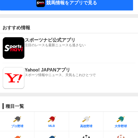
競馬情報をアプリで見る
おすすめ情報
スポーツナビ公式アプリ
注目のレースも最新ニュースも逃さない
Yahoo! JAPANアプリ
スポーツ情報やニュース、天気もこれひとつで
種目一覧
MLB
プロ野球
高校野球
大学野球