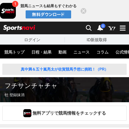
競馬ニュースも結果もすぐわかる
閉じる
スポーツナビ
検索
通知
i
ログイン
ID新規取得
競馬トップ
日程・結果
動画
ニュース
コラム
公式情
真中満＆五十嵐亮太が佐賀競馬予想に挑戦！（PR）
フチサンチャチャ
牡 登録抹消
無料アプリで競馬情報をチェックする