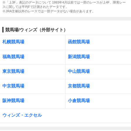
※「上3F」表記のデータについて 1993年4月以前では一部のレースが上4F、障害レー
スに関しては平均Fで計測されたデータです。
※JRA主催以外のレースでは一部データがない場合があります。
競馬場/ウィンズ（外部サイト）
札幌競馬場
函館競馬場
福島競馬場
新潟競馬場
東京競馬場
中山競馬場
中京競馬場
京都競馬場
阪神競馬場
小倉競馬場
ウィンズ・エクセル