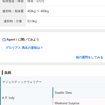
収得賞金：障害
障害：0万円
連対時：馬体重
456kg 〜 460kg
連対時：斤量
53.0kg
Agent i に聞いてみよう
グロリアス 馬名の意味は？
他の質問をしてみる
血統
マジェスティックウォリアー
Seattle Slew
A.P. Indy
Weekend Surprise