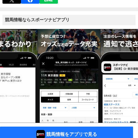
競馬情報ならスポーツナビアプリ
競馬情報をアプリで見る