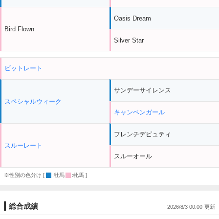
Oasis Dream
Bird Flown
Silver Star
ビットレート
サンデーサイレンス
スペシャルウィーク
キャンペンガール
フレンチデピュティ
スルーレート
スルーオール
※性別の色分け [
:牡馬
:牝馬 ]
総合成績
2026/8/3 00:00