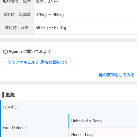
収得賞金：障害
障害：0万円
連対時：馬体重
476kg 〜 480kg
連対時：斤量
56.0kg 〜 57.0kg
Agent i に聞いてみよう
ララファキュルテ 馬名の意味は？
他の質問をしてみる
血統
シスキン
Unbridled s Song
First Defence
Honest Lady