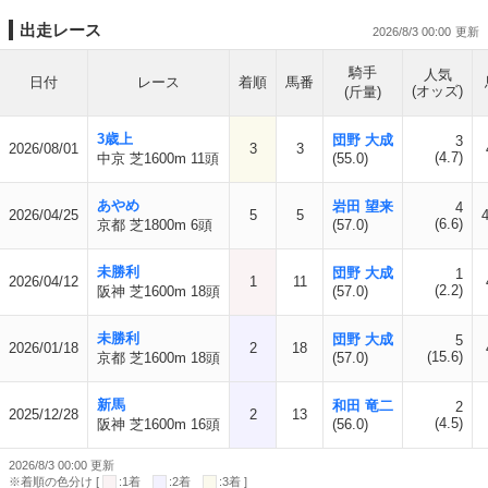
出走レース
2026/8/3 00:00
騎手
人気
日付
レース
着順
馬番
(オッズ)
(斤量)
3歳上
団野 大成
3
2026/08/01
3
3
(4.7)
中京 芝1600m 11頭
(55.0)
あやめ
岩田 望来
4
2026/04/25
5
5
(6.6)
京都 芝1800m 6頭
(57.0)
未勝利
団野 大成
1
2026/04/12
1
11
(2.2)
阪神 芝1600m 18頭
(57.0)
未勝利
団野 大成
5
2026/01/18
2
18
(15.6)
京都 芝1600m 18頭
(57.0)
新馬
和田 竜二
2
2025/12/28
2
13
(4.5)
阪神 芝1600m 16頭
(56.0)
2026/8/3 00:00 更新
※着順の色分け [
:1着
:2着
:3着 ]