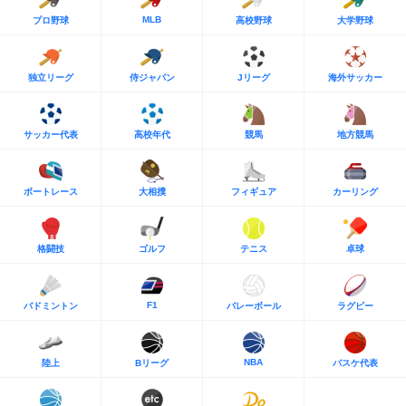
MLB
プロ野球
高校野球
大学野球
独立リーグ
侍ジャパン
Jリーグ
海外サッカー
サッカー代表
高校年代
競馬
地方競馬
ボートレース
大相撲
フィギュア
カーリング
格闘技
ゴルフ
テニス
卓球
F1
バドミントン
バレーボール
ラグビー
NBA
陸上
Bリーグ
バスケ代表