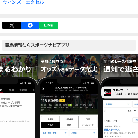
ウィンズ・エクセル
競馬情報ならスポーツナビアプリ