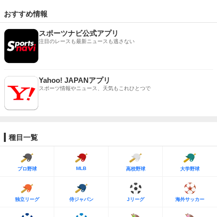
おすすめ情報
スポーツナビ公式アプリ
注目のレースも最新ニュースも逃さない
Yahoo! JAPANアプリ
スポーツ情報やニュース、天気もこれひとつで
種目一覧
MLB
プロ野球
高校野球
大学野球
独立リーグ
侍ジャパン
Jリーグ
海外サッカー