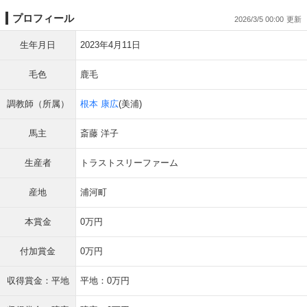
プロフィール
2026/3/5 00:00
生年月日
2023年4月11日
毛色
鹿毛
調教師（所属）
根本 康広
(美浦)
馬主
斎藤 洋子
生産者
トラストスリーファーム
産地
浦河町
本賞金
0万円
付加賞金
0万円
収得賞金：平地
平地：0万円