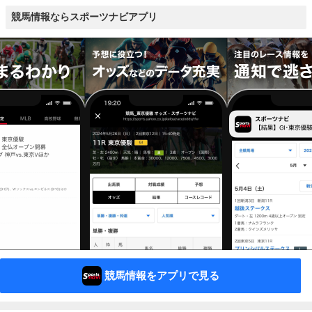
競馬情報ならスポーツナビアプリ
競馬情報をアプリで見る