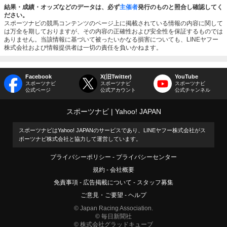
結果・成績・オッズなどのデータは、必ず
主催者
発行のものと照合し確認してく
ださい。
スポーツナビの競馬コンテンツのページ上に掲載されている情報の内容に関して
は万全を期しておりますが、その内容の正確性および安全性を保証するものでは
ありません。当該情報に基づいて被ったいかなる損害についても、LINEヤフー
株式会社および情報提供者は一切の責任を負いかねます。
Facebook
X(旧Twitter)
YouTube
スポーツナビ
スポーツナビ
スポーツナビ
公式ページ
公式アカウント
公式チャンネル
スポーツナビ
Yahoo! JAPAN
スポーツナビはYahoo! JAPANのサービスであり、LINEヤフー株式会社がス
ポーツナビ株式会社と協力して運営しています。
プライバシーポリシー
プライバシーセンター
規約
会社概要
免責事項
広告掲載について
スタッフ募集
ご意見・ご要望
ヘルプ
© Japan Racing Association.
© 毎日新聞社
© 株式会社グラッドキューブ