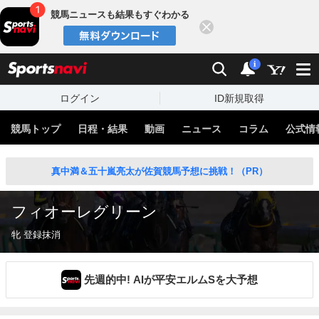
競馬ニュースも結果もすぐわかる
閉じる
スポーツナビ
検索
通知
i
ログイン
ID新規取得
競馬トップ
日程・結果
動画
ニュース
コラム
公式情
真中満＆五十嵐亮太が佐賀競馬予想に挑戦！（PR）
フィオーレグリーン
牝 登録抹消
先週的中! AIが平安エルムSを大予想