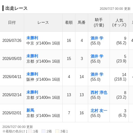
出走レース
2026/7/27 00:00
騎手
人気
日付
レース
着順
馬番
(オッズ)
(斤量)
未勝利
酒井 学
9
2026/07/26
16
4
(56.2)
中京 ダ1400m 16頭
(55.0)
未勝利
酒井 学
5
2026/05/03
15
3
(23.9)
京都 ダ1400m 16頭
(55.0)
未勝利
酒井 学
14
2026/04/11
4
14
(218.1)
阪神 ダ1400m 16頭
(55.0)
未勝利
西村 淳也
8
2026/02/14
13
13
(23.2)
京都 ダ1400m 16頭
(55.0)
新馬
北村 友一
3
2026/02/01
7
16
(6.3)
京都 ダ1400m 16頭
(55.0)
2026/7/27 00:00 更新
※着順の色分け [
:1着
:2着
:3着 ]