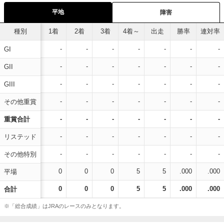
平地
障害
種別
1着
2着
3着
4着～
出走
勝率
連対率
-
-
-
-
-
-
-
GI
-
-
-
-
-
-
-
GII
-
-
-
-
-
-
-
GIII
-
-
-
-
-
-
-
その他重賞
-
-
-
-
-
-
-
重賞合計
-
-
-
-
-
-
-
リステッド
-
-
-
-
-
-
-
その他特別
0
0
0
5
5
.000
.000
平場
0
0
0
5
5
.000
.000
合計
※「総合成績」はJRAのレースのみとなります。