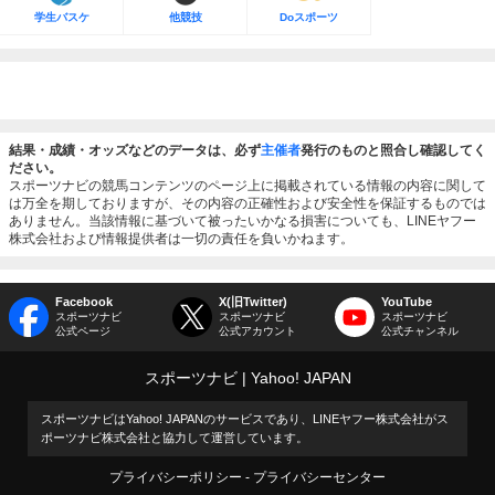
学生バスケ
他競技
Doスポーツ
結果・成績・オッズなどのデータは、必ず
主催者
発行のものと照合し確認してく
ださい。
スポーツナビの競馬コンテンツのページ上に掲載されている情報の内容に関して
は万全を期しておりますが、その内容の正確性および安全性を保証するものでは
ありません。当該情報に基づいて被ったいかなる損害についても、LINEヤフー
株式会社および情報提供者は一切の責任を負いかねます。
Facebook
X(旧Twitter)
YouTube
スポーツナビ
スポーツナビ
スポーツナビ
公式ページ
公式アカウント
公式チャンネル
スポーツナビ
Yahoo! JAPAN
スポーツナビはYahoo! JAPANのサービスであり、LINEヤフー株式会社がス
ポーツナビ株式会社と協力して運営しています。
プライバシーポリシー
プライバシーセンター