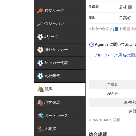
生産者
若林 順一
独立リーグ
産地
日高町
侍ジャパン
※性別の色分け [
:牡馬
:牝
Jリーグ
Agent i に聞いてみよ
海外サッカー
ブルーハーツ 馬名の意
サッカー代表
高校年代
本賞金
競馬
89万円
地方競馬
連対時
連
ボートレース
2026/7/16 00:00
大相撲
総合成績