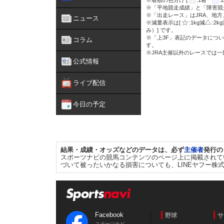
※着順の色分け [
:1着
※「平地競走成績」と「障害競
※「出走レース」はJRA、地
ニュース
※減量表示は[
:1kg減
:2k
み）] です。
※「上3F」表記のデータについ
コラム
す。
※JRA主催以外のレースでは
公式情報
ライブ配信
今日の予定
結果・成績・オッズなどのデータは、必ず
主催者
発行の
スポーツナビの競馬コンテンツのページ上に掲載されて
づいて被ったいかなる損害についても、LINEヤフー株
Facebook
野球
サ
スポーツナビ