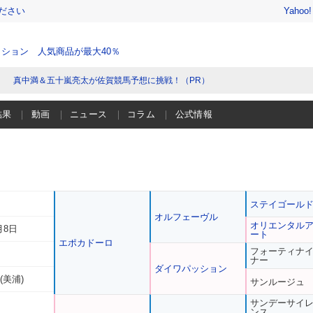
ださい
Yahoo
ション 人気商品が最大40％
真中満＆五十嵐亮太が佐賀競馬予想に挑戦！（PR）
結果
動画
ニュース
コラム
公式情報
ステイゴール
オルフェーヴル
オリエンタル
月8日
ート
エポカドーロ
フォーティナ
ナー
ダイワパッション
(美浦)
サンルージュ
サンデーサイ
ンス