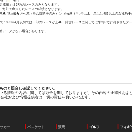
:2着
:3着 ]
走成績」はJRAのレースのみとなります。
方、海外で出走したレースの成績となります。
g減
:3kg減
:4kg減（※女性騎手のみ）
:2kg減（※5年以上、又は101勝以上の女性騎手
て 1993年4月以前では一部のレースが上4F、障害レースに関しては平均Fで計測されたデ
一部データがない場合があります。
ものと照合し確認してください。
いる情報の内容に関しては万全を期しておりますが、その内容の正確性およ
式会社および情報提供者は一切の責任を負いかねます。
ッカー
バスケット
競馬
ゴルフ
フィギ