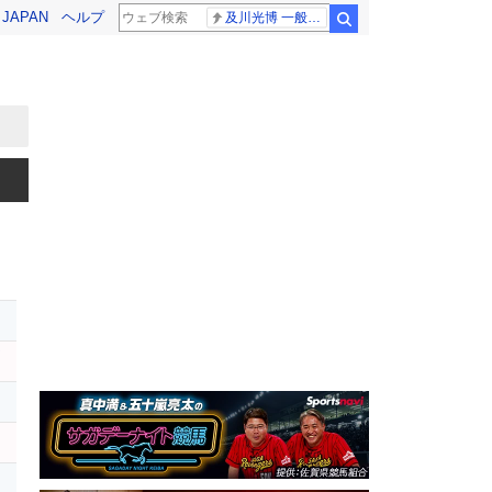
! JAPAN
ヘルプ
及川光博 一般女性
検索
ド
ア
イ
レ