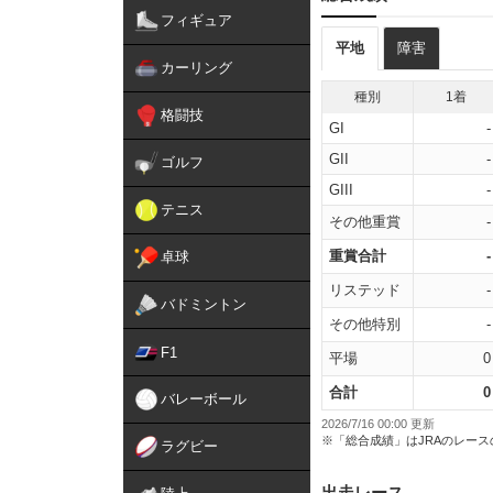
フィギュア
平地
障害
カーリング
種別
1着
格闘技
GI
-
GII
-
ゴルフ
GIII
-
テニス
その他重賞
-
重賞合計
-
卓球
リステッド
-
バドミントン
その他特別
-
F1
平場
0
合計
0
バレーボール
2026/7/16 00:00 更新
※「総合成績」はJRAのレー
ラグビー
出走レース