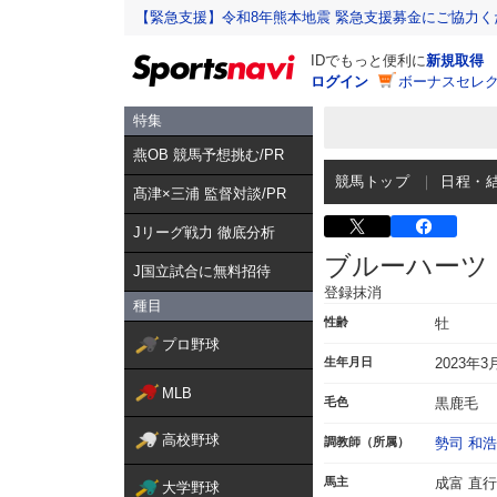
【緊急支援】令和8年熊本地震 緊急支援募金にご協力く
IDでもっと便利に
新規取得
ログイン
ボーナスセレク
特集
燕OB 競馬予想挑む/PR
競馬トップ
日程・
髙津×三浦 監督対談/PR
Jリーグ戦力 徹底分析
ブルーハーツ
J国立試合に無料招待
登録抹消
種目
性齢
牡
プロ野球
生年月日
2023年3
MLB
毛色
黒鹿毛
高校野球
調教師（所属）
勢司 和浩
馬主
成富 直行
大学野球