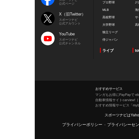
プロ野球
J
公式ページ
MLB
海
X（旧Twitter）
高校野球
サ
スポーツナビ
公式アカウント
大学野球
高
独立リーグ
YouTube
スポーツナビ
侍ジャパン
公式チャンネル
ライブ
to
おすすめサービス
マンガもお得にPayPayで eboo
自動車情報サイトcarview!
おすすめ情報サービス「mybe
スポーツナビはYah
プライバシーポリシー
-
プライバシーセ