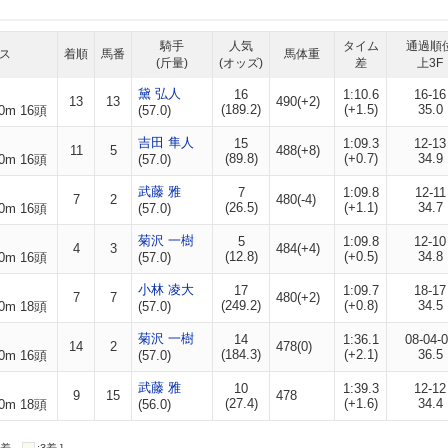
騎手
人気
タイム
通過順
ス
着順
馬番
馬体重
(斤量)
(オッズ)
差
上3F
黛 弘人
16
1:10.6
16-16
13
13
490(+2)
(189.2)
(+1.5)
35.0
0m 16頭
(57.0)
吉田 隼人
15
1:09.3
12-13
11
5
488(+8)
(89.8)
(+0.7)
34.9
0m 16頭
(57.0)
武藤 雅
7
1:09.8
12-11
7
2
480(-4)
(26.5)
(+1.1)
34.7
0m 16頭
(57.0)
菊沢 一樹
5
1:09.8
12-10
4
3
484(+4)
(12.8)
(+0.5)
34.8
0m 16頭
(57.0)
小林 凌大
17
1:09.7
18-17
7
7
480(+2)
(249.2)
(+0.8)
34.5
0m 18頭
(57.0)
菊沢 一樹
14
1:36.1
08-04-
14
2
478(0)
(184.3)
(+2.1)
36.5
0m 16頭
(57.0)
武藤 雅
10
1:39.3
12-12
9
15
478
(27.4)
(+1.6)
34.4
0m 18頭
(56.0)