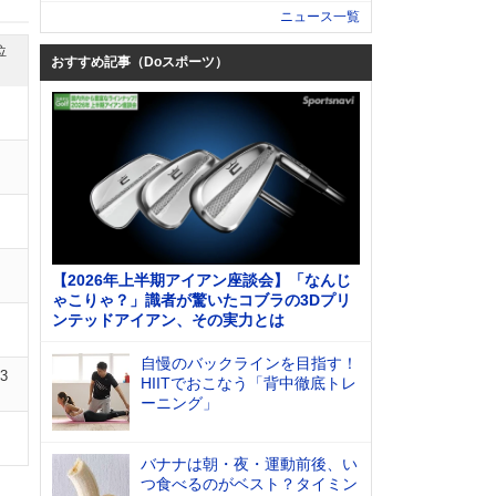
ニュース一覧
位
おすすめ記事（Doスポーツ）
【2026年上半期アイアン座談会】「なんじ
ゃこりゃ？」識者が驚いたコブラの3Dプリ
ンテッドアイアン、その実力とは
自慢のバックラインを目指す！
03
HIITでおこなう「背中徹底トレ
ーニング」
バナナは朝・夜・運動前後、い
つ食べるのがベスト？タイミン