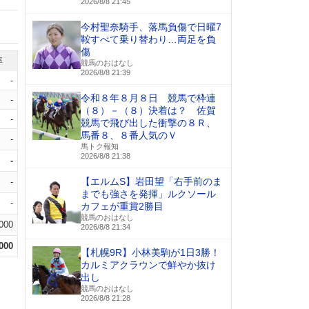
2026/8/8 21:45
今村聖奈騎手、落馬負傷で日曜7
鞍すべて乗り替わり…両足を負
傷
率
競馬のおはなし
2026/8/8 21:39
-
令和８年８月８日 競馬で枠連
-
（８）－（８）決着は？ 佐賀
-
競馬で飛び出した衝撃の８Ｒ、
馬番８、８番人気のＶ
-
馬トク報知
2026/8/8 21:38
-
【エルムS】岩田望「右手前のま
-
までも強さを発揮」ルクソール
-
カフェが重賞2勝目
競馬のおはなし
.000
2026/8/8 21:34
.000
【札幌9R】小林美駒が1日3勝！
カルミアクラウンで鮮やか抜け
出し
競馬のおはなし
2026/8/8 21:28