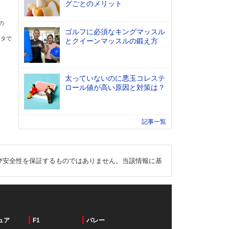
グごとのメリット
の
ゴルフに必須なキングマッスル
ータで
とクイーンマッスルの鍛え方
太っていないのに悪玉コレステ
ロール値が高い原因と対策は？
記事一覧
び安全性を保証するものではありません。当該情報に基
ュア
F1
バレー