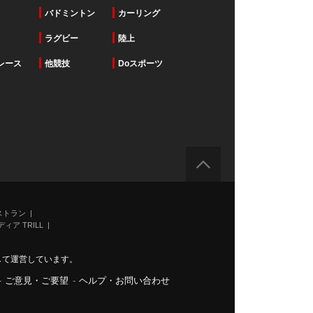
バドミントン
カーリング
ラグビー
陸上
レース
他競技
Doスポーツ
ストラン
ィア TRILL
力して運営しています。
-
ご意見・ご要望
-
ヘルプ・お問い合わせ