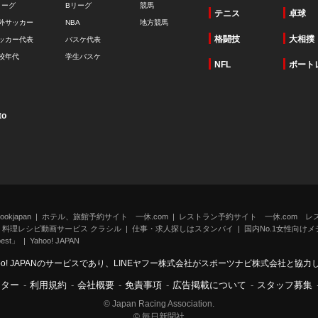
リーグ
Bリーグ
競馬
テニス
卓球
外サッカー
NBA
地方競馬
格闘技
大相撲
ッカー代表
バスケ代表
校年代
学生バスケ
NFL
ボート
to
kjapan
ホテル、旅館予約サイト 一休.com
レストラン予約サイト 一休.com レ
料理レシピ動画サービス クラシル
仕事・求人探しはスタンバイ
国内No.1女性向けメデ
st」
Yahoo! JAPAN
oo! JAPANのサービスであり、LINEヤフー株式会社がスポーツナビ株式会社と協
ンター
-
利用規約
-
会社概要
-
免責事項
-
広告掲載について
-
スタッフ募集
© Japan Racing Association.
© 毎日新聞社