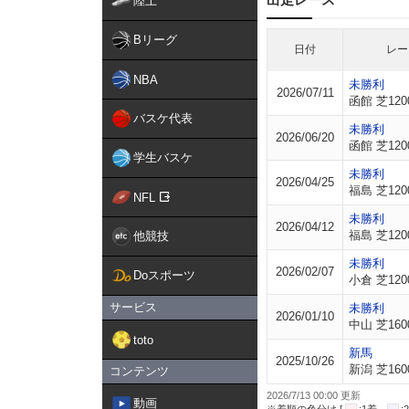
陸上
Bリーグ
日付
レー
NBA
未勝利
2026/07/11
函館 芝120
バスケ代表
未勝利
2026/06/20
函館 芝120
学生バスケ
未勝利
2026/04/25
福島 芝120
NFL
未勝利
2026/04/12
福島 芝120
他競技
未勝利
2026/02/07
Doスポーツ
小倉 芝120
サービス
未勝利
2026/01/10
中山 芝160
toto
新馬
2025/10/26
新潟 芝160
コンテンツ
2026/7/13 00:00 更新
動画