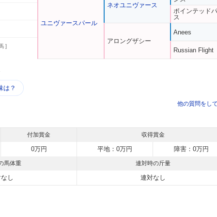
ネオユニヴァース
ポインテッド
ス
ユニヴァースパール
Anees
アロングザシー
馬 ]
Russian Flight
う
味は？
他の質問をし
付加賞金
収得賞金
0万円
平地：0万円
障害：0万円
の馬体重
連対時の斤量
対なし
連対なし