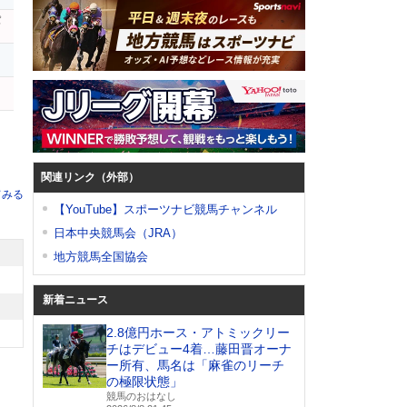
パ
関連リンク（外部）
てみる
【YouTube】スポーツナビ競馬チャンネル
日本中央競馬会（JRA）
地方競馬全国協会
新着ニュース
2.8億円ホース・アトミックリー
チはデビュー4着…藤田晋オーナ
ー所有、馬名は「麻雀のリーチ
の極限状態」
競馬のおはなし