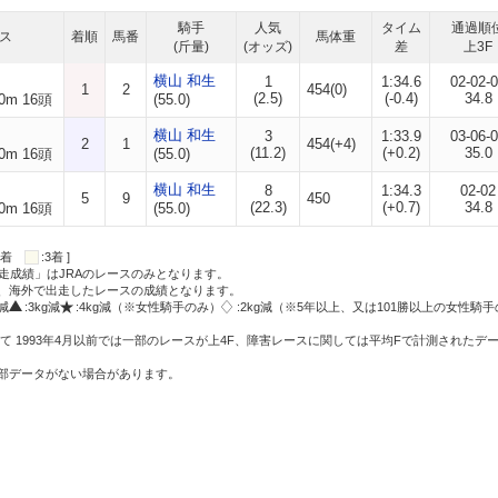
騎手
人気
タイム
通過順
ス
着順
馬番
馬体重
(斤量)
(オッズ)
差
上3F
横山 和生
1
1:34.6
02-02-
1
2
454(0)
(2.5)
(-0.4)
34.8
0m 16頭
(55.0)
横山 和生
3
1:33.9
03-06-
2
1
454(+4)
(11.2)
(+0.2)
35.0
0m 16頭
(55.0)
横山 和生
8
1:34.3
02-02
5
9
450
(22.3)
(+0.7)
34.8
0m 16頭
(55.0)
:2着
:3着 ]
走成績」はJRAのレースのみとなります。
方、海外で出走したレースの成績となります。
g減
:3kg減
:4kg減（※女性騎手のみ）
:2kg減（※5年以上、又は101勝以上の女性騎手
て 1993年4月以前では一部のレースが上4F、障害レースに関しては平均Fで計測されたデ
一部データがない場合があります。