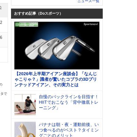
ニュース一覧
位
おすすめ記事（Doスポーツ）
02
06
【2026年上半期アイアン座談会】「なんじ
ゃこりゃ？」識者が驚いたコブラの3Dプリ
ンテッドアイアン、その実力とは
の
ータで
自慢のバックラインを目指す！
HIITでおこなう「背中徹底トレ
ーニング」
バナナは朝・夜・運動前後、い
つ食べるのがベスト？タイミン
グごとのメリット