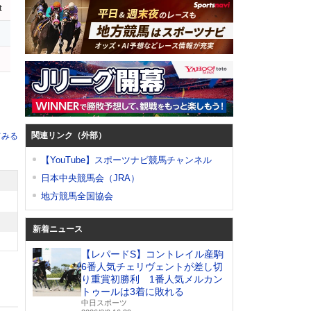
t
関連リンク（外部）
てみる
【YouTube】スポーツナビ競馬チャンネル
日本中央競馬会（JRA）
地方競馬全国協会
新着ニュース
【レパードS】コントレイル産駒
6番人気チェリヴェントが差し切
り重賞初勝利 1番人気メルカン
トゥールは3着に敗れる
中日スポーツ