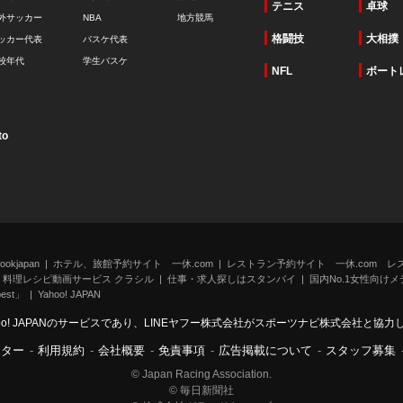
テニス
卓球
外サッカー
NBA
地方競馬
格闘技
大相撲
ッカー代表
バスケ代表
校年代
学生バスケ
NFL
ボート
to
kjapan
ホテル、旅館予約サイト 一休.com
レストラン予約サイト 一休.com レ
料理レシピ動画サービス クラシル
仕事・求人探しはスタンバイ
国内No.1女性向けメデ
st」
Yahoo! JAPAN
oo! JAPANのサービスであり、LINEヤフー株式会社がスポーツナビ株式会社と協
ンター
-
利用規約
-
会社概要
-
免責事項
-
広告掲載について
-
スタッフ募集
© Japan Racing Association.
© 毎日新聞社