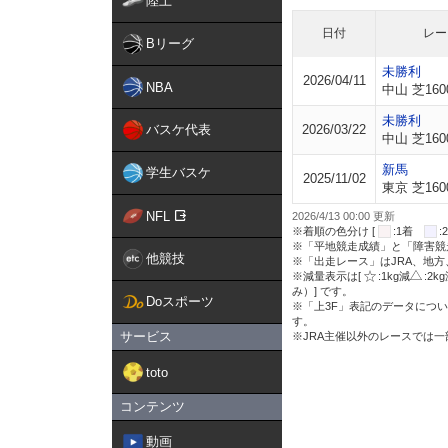
陸上
日付
レー
Bリーグ
未勝利
2026/04/11
NBA
中山 芝160
未勝利
バスケ代表
2026/03/22
中山 芝160
新馬
学生バスケ
2025/11/02
東京 芝160
NFL
2026/4/13 00:00 更新
※着順の色分け [
:1着
※「平地競走成績」と「障害競
他競技
※「出走レース」はJRA、地
※減量表示は[
:1kg減
:2k
み）] です。
Doスポーツ
※「上3F」表記のデータについ
す。
サービス
※JRA主催以外のレースでは
toto
コンテンツ
動画