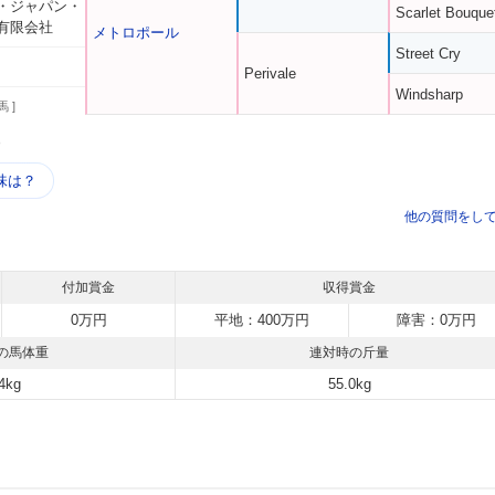
・ジャパン・
Scarlet Bouque
有限会社
メトロポール
Street Cry
Perivale
Windsharp
馬 ]
う
味は？
他の質問をし
付加賞金
収得賞金
0万円
平地：400万円
障害：0万円
の馬体重
連対時の斤量
4kg
55.0kg