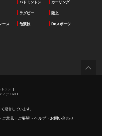
バドミントン
カーリング
ラグビー
陸上
レース
他競技
Doスポーツ
ストラン
ィア TRILL
力して運営しています。
-
ご意見・ご要望
-
ヘルプ・お問い合わせ