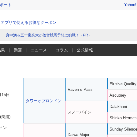
レポート
Yahoo
、アプリで使えるお得なクーポン
真中満＆五十嵐亮太が佐賀競馬予想に挑戦！（PR）
結果
動画
ニュース
コラム
公式情報
Elusive Quality
Raven s Pass
月15日
Ascutney
タワーオブロンドン
Dalakhani
スノーパイン
(美浦)
Shinko Hermes
ィン
Sunday Silenc
Daiwa Major