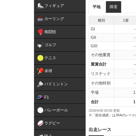
フィギュア
平地
障害
カーリング
種別
1着
GI
-
格闘技
GII
-
ゴルフ
GIII
-
その他重賞
-
テニス
重賞合計
-
卓球
リステッド
-
その他特別
-
バドミントン
平場
1
F1
合計
1
バレーボール
2026/4/30 00:00 更新
※「総合成績」はJRAのレー
ラグビー
出走レース