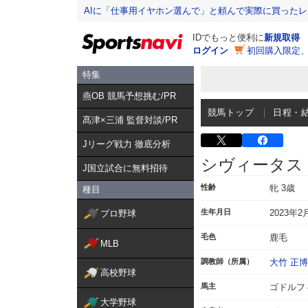
AIに「仕事用イヤホン選んで」と頼んで実際に買った
IDでもっと便利に
新規取得
ログイン
初回購入限定
特集
燕OB 競馬予想挑む/PR
競馬トップ
日程・
髙津×三浦 監督対談/PR
Jリーグ戦力 徹底分析
シヴィータス
J国立試合に無料招待
性齢
牝 3歳
種目
生年月日
2023年2
プロ野球
毛色
鹿毛
MLB
調教師（所属）
大竹 正博
高校野球
馬主
ゴドルフ
大学野球