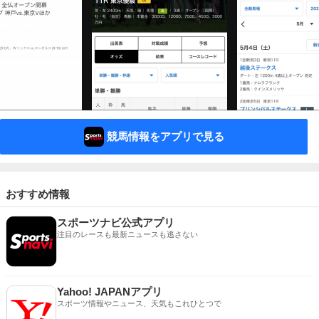
競馬情報をアプリで見る
おすすめ情報
スポーツナビ公式アプリ
注目のレースも最新ニュースも逃さない
Yahoo! JAPANアプリ
スポーツ情報やニュース、天気もこれひとつで