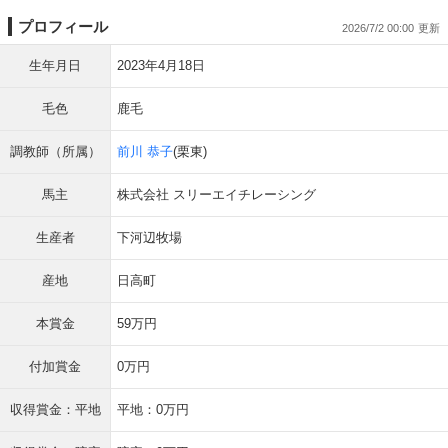
プロフィール
2026/7/2 00:00
生年月日
2023年4月18日
毛色
鹿毛
調教師（所属）
前川 恭子
(栗東)
馬主
株式会社 スリーエイチレーシング
生産者
下河辺牧場
産地
日高町
本賞金
59万円
付加賞金
0万円
収得賞金：平地
平地：0万円