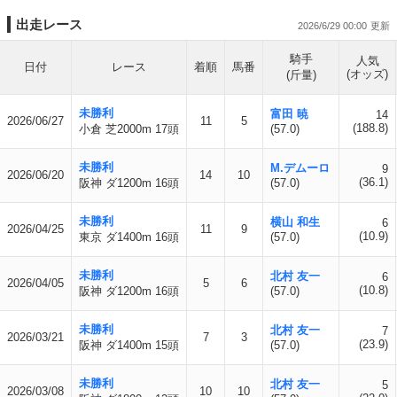
出走レース
2026/6/29 00:00
騎手
人気
日付
レース
着順
馬番
(オッズ)
(斤量)
未勝利
富田 暁
14
2026/06/27
11
5
(188.8)
小倉 芝2000m 17頭
(57.0)
未勝利
M.デムーロ
9
2026/06/20
14
10
(36.1)
阪神 ダ1200m 16頭
(57.0)
未勝利
横山 和生
6
2026/04/25
11
9
(10.9)
東京 ダ1400m 16頭
(57.0)
未勝利
北村 友一
6
2026/04/05
5
6
(10.8)
阪神 ダ1200m 16頭
(57.0)
未勝利
北村 友一
7
2026/03/21
7
3
(23.9)
阪神 ダ1400m 15頭
(57.0)
未勝利
北村 友一
5
2026/03/08
10
10