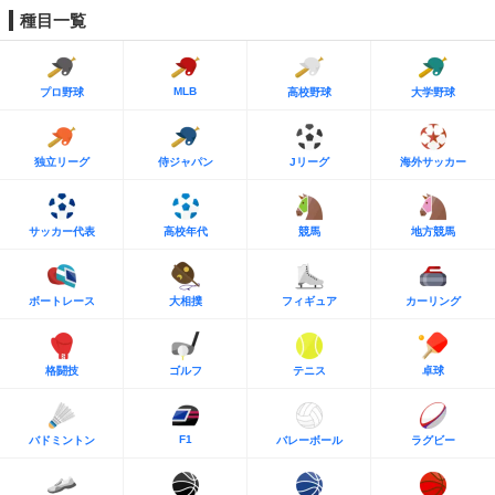
種目一覧
MLB
プロ野球
高校野球
大学野球
独立リーグ
侍ジャパン
Jリーグ
海外サッカー
サッカー代表
高校年代
競馬
地方競馬
ボートレース
大相撲
フィギュア
カーリング
格闘技
ゴルフ
テニス
卓球
F1
バドミントン
バレーボール
ラグビー