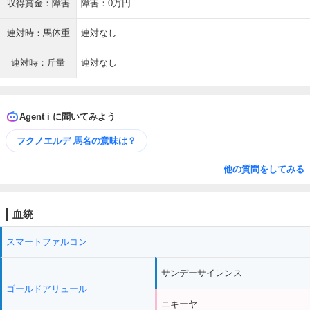
収得賞金：障害
障害：0万円
連対時：馬体重
連対なし
連対時：斤量
連対なし
Agent i に聞いてみよう
フクノエルデ 馬名の意味は？
他の質問をしてみる
血統
スマートファルコン
サンデーサイレンス
ゴールドアリュール
ニキーヤ