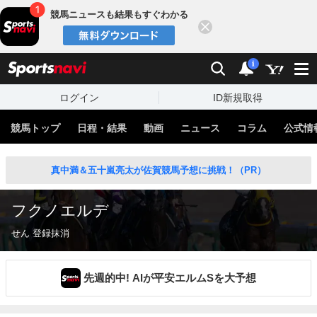
競馬ニュースも結果もすぐわかる
閉じる
スポーツナビ
検索
通知
i
ログイン
ID新規取得
競馬トップ
日程・結果
動画
ニュース
コラム
公式情
真中満＆五十嵐亮太が佐賀競馬予想に挑戦！（PR）
フクノエルデ
せん 登録抹消
先週的中! AIが平安エルムSを大予想