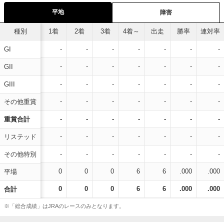
平地
障害
種別
1着
2着
3着
4着～
出走
勝率
連対率
-
-
-
-
-
-
-
GI
-
-
-
-
-
-
-
GII
-
-
-
-
-
-
-
GIII
-
-
-
-
-
-
-
その他重賞
-
-
-
-
-
-
-
重賞合計
-
-
-
-
-
-
-
リステッド
-
-
-
-
-
-
-
その他特別
0
0
0
6
6
.000
.000
平場
0
0
0
6
6
.000
.000
合計
※「総合成績」はJRAのレースのみとなります。