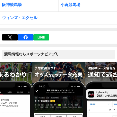
阪神競馬場
小倉競馬場
ウィンズ・エクセル
競馬情報ならスポーツナビアプリ