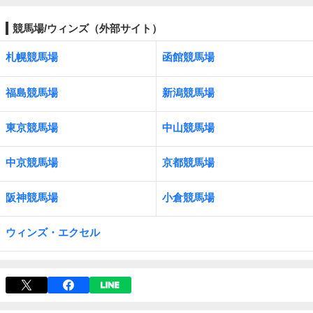
競馬場/ウィンズ（外部サイト）
札幌競馬場
函館競馬場
福島競馬場
新潟競馬場
東京競馬場
中山競馬場
中京競馬場
京都競馬場
阪神競馬場
小倉競馬場
ウィンズ・エクセル