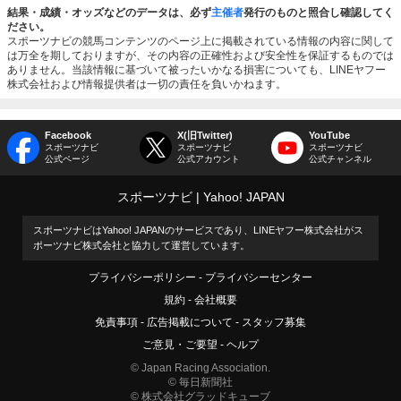
結果・成績・オッズなどのデータは、必ず
主催者
発行のものと照合し確認してく
ださい。
スポーツナビの競馬コンテンツのページ上に掲載されている情報の内容に関して
は万全を期しておりますが、その内容の正確性および安全性を保証するものでは
ありません。当該情報に基づいて被ったいかなる損害についても、LINEヤフー
株式会社および情報提供者は一切の責任を負いかねます。
Facebook
X(旧Twitter)
YouTube
スポーツナビ
スポーツナビ
スポーツナビ
公式ページ
公式アカウント
公式チャンネル
スポーツナビ
Yahoo! JAPAN
スポーツナビはYahoo! JAPANのサービスであり、LINEヤフー株式会社がス
ポーツナビ株式会社と協力して運営しています。
プライバシーポリシー
プライバシーセンター
規約
会社概要
免責事項
広告掲載について
スタッフ募集
ご意見・ご要望
ヘルプ
© Japan Racing Association.
© 毎日新聞社
© 株式会社グラッドキューブ