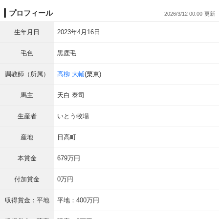
プロフィール
2026/3/12 00:00
生年月日
2023年4月16日
毛色
黒鹿毛
調教師（所属）
高柳 大輔
(栗東)
馬主
天白 泰司
生産者
いとう牧場
産地
日高町
本賞金
679万円
付加賞金
0万円
収得賞金：平地
平地：400万円