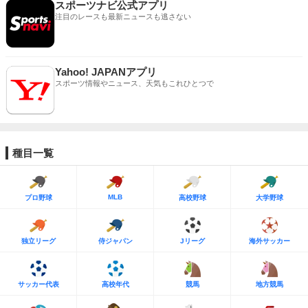
スポーツナビ公式アプリ
注目のレースも最新ニュースも逃さない
Yahoo! JAPANアプリ
スポーツ情報やニュース、天気もこれひとつで
種目一覧
MLB
プロ野球
高校野球
大学野球
独立リーグ
侍ジャパン
Jリーグ
海外サッカー
サッカー代表
高校年代
競馬
地方競馬