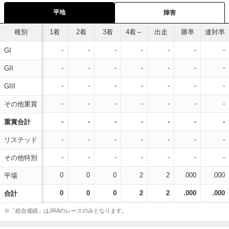
平地
障害
種別
1着
2着
3着
4着～
出走
勝率
連対率
-
-
-
-
-
-
-
GI
-
-
-
-
-
-
-
GII
-
-
-
-
-
-
-
GIII
-
-
-
-
-
-
-
その他重賞
-
-
-
-
-
-
-
重賞合計
-
-
-
-
-
-
-
リステッド
-
-
-
-
-
-
-
その他特別
0
0
0
2
2
.000
.000
平場
0
0
0
2
2
.000
.000
合計
※「総合成績」はJRAのレースのみとなります。