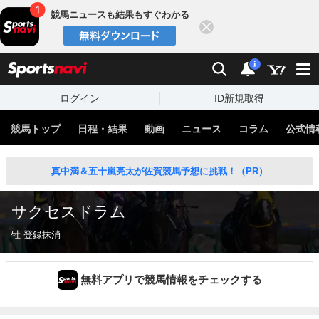
競馬ニュースも結果もすぐわかる
閉じる
スポーツナビ
検索
通知
i
ログイン
ID新規取得
競馬トップ
日程・結果
動画
ニュース
コラム
公式情
真中満＆五十嵐亮太が佐賀競馬予想に挑戦！（PR）
サクセスドラム
牡 登録抹消
無料アプリで競馬情報をチェックする