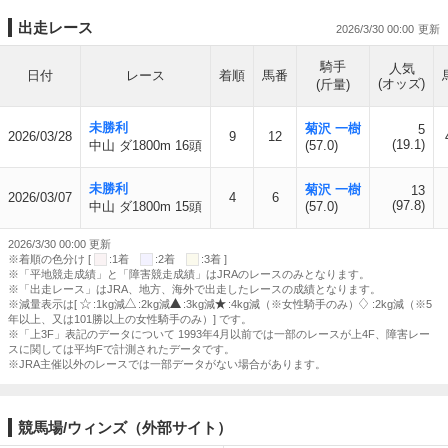
出走レース
2026/3/30 00:00
騎手
人気
日付
レース
着順
馬番
(オッズ)
(斤量)
未勝利
菊沢 一樹
5
2026/03/28
9
12
(19.1)
中山 ダ1800m 16頭
(57.0)
未勝利
菊沢 一樹
13
2026/03/07
4
6
(97.8)
中山 ダ1800m 15頭
(57.0)
2026/3/30 00:00 更新
※着順の色分け [
:1着
:2着
:3着 ]
※「平地競走成績」と「障害競走成績」はJRAのレースのみとなります。
※「出走レース」はJRA、地方、海外で出走したレースの成績となります。
※減量表示は[
:1kg減
:2kg減
:3kg減
:4kg減（※女性騎手のみ）
:2kg減（※5
年以上、又は101勝以上の女性騎手のみ）] です。
※「上3F」表記のデータについて 1993年4月以前では一部のレースが上4F、障害レー
スに関しては平均Fで計測されたデータです。
※JRA主催以外のレースでは一部データがない場合があります。
競馬場/ウィンズ（外部サイト）