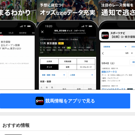
競馬情報をアプリで見る
おすすめ情報