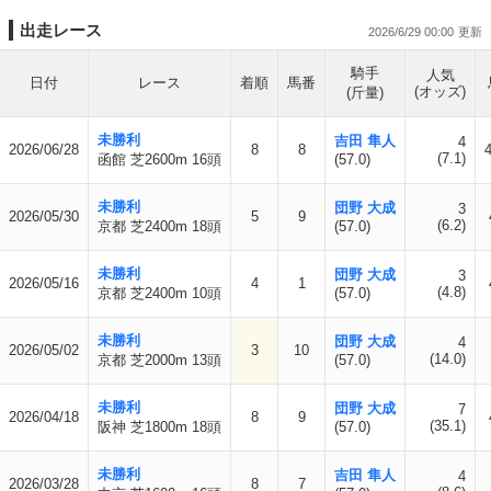
出走レース
2026/6/29 00:00
騎手
人気
日付
レース
着順
馬番
(オッズ)
(斤量)
未勝利
吉田 隼人
4
2026/06/28
8
8
(7.1)
函館 芝2600m 16頭
(57.0)
未勝利
団野 大成
3
2026/05/30
5
9
(6.2)
京都 芝2400m 18頭
(57.0)
未勝利
団野 大成
3
2026/05/16
4
1
(4.8)
京都 芝2400m 10頭
(57.0)
未勝利
団野 大成
4
2026/05/02
3
10
(14.0)
京都 芝2000m 13頭
(57.0)
未勝利
団野 大成
7
2026/04/18
8
9
(35.1)
阪神 芝1800m 18頭
(57.0)
未勝利
吉田 隼人
4
2026/03/28
8
7