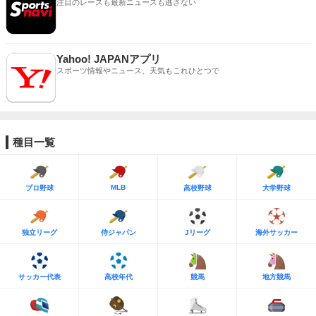
注目のレースも最新ニュースも逃さない
Yahoo! JAPANアプリ
スポーツ情報やニュース、天気もこれひとつで
種目一覧
MLB
プロ野球
高校野球
大学野球
独立リーグ
侍ジャパン
Jリーグ
海外サッカー
サッカー代表
高校年代
競馬
地方競馬