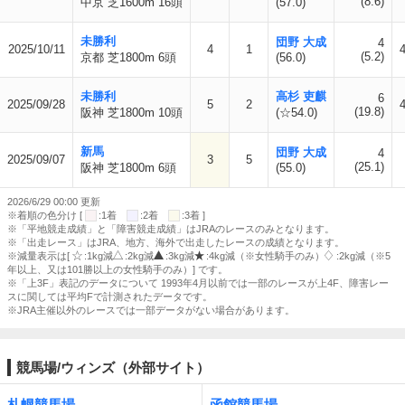
(8.6)
中京 芝1600m 16頭
(57.0)
未勝利
団野 大成
4
2025/10/11
4
1
(5.2)
京都 芝1800m 6頭
(56.0)
未勝利
高杉 吏麒
6
2025/09/28
5
2
(19.8)
阪神 芝1800m 10頭
(☆54.0)
新馬
団野 大成
4
2025/09/07
3
5
(25.1)
阪神 芝1800m 6頭
(55.0)
2026/6/29 00:00 更新
※着順の色分け [
:1着
:2着
:3着 ]
※「平地競走成績」と「障害競走成績」はJRAのレースのみとなります。
※「出走レース」はJRA、地方、海外で出走したレースの成績となります。
※減量表示は[
:1kg減
:2kg減
:3kg減
:4kg減（※女性騎手のみ）
:2kg減（※5
年以上、又は101勝以上の女性騎手のみ）] です。
※「上3F」表記のデータについて 1993年4月以前では一部のレースが上4F、障害レー
スに関しては平均Fで計測されたデータです。
※JRA主催以外のレースでは一部データがない場合があります。
競馬場/ウィンズ（外部サイト）
札幌競馬場
函館競馬場