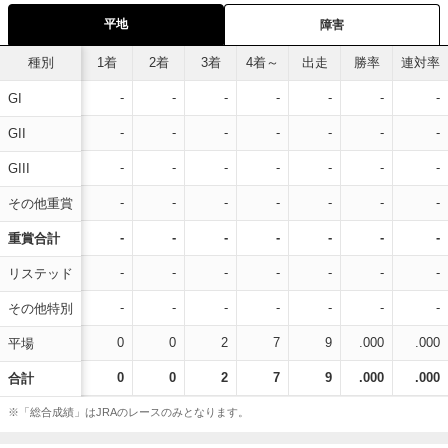
平地
障害
種別
1着
2着
3着
4着～
出走
勝率
連対率
-
-
-
-
-
-
-
GI
-
-
-
-
-
-
-
GII
-
-
-
-
-
-
-
GIII
-
-
-
-
-
-
-
その他重賞
-
-
-
-
-
-
-
重賞合計
-
-
-
-
-
-
-
リステッド
-
-
-
-
-
-
-
その他特別
0
0
2
7
9
.000
.000
平場
0
0
2
7
9
.000
.000
合計
※「総合成績」はJRAのレースのみとなります。