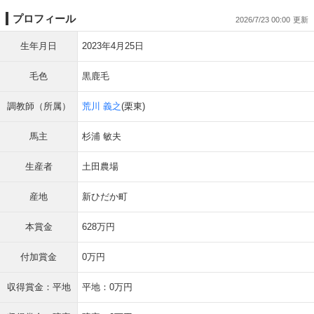
プロフィール
2026/7/23 00:00
生年月日
2023年4月25日
毛色
黒鹿毛
調教師（所属）
荒川 義之
(栗東)
馬主
杉浦 敏夫
生産者
土田農場
産地
新ひだか町
本賞金
628万円
付加賞金
0万円
収得賞金：平地
平地：0万円