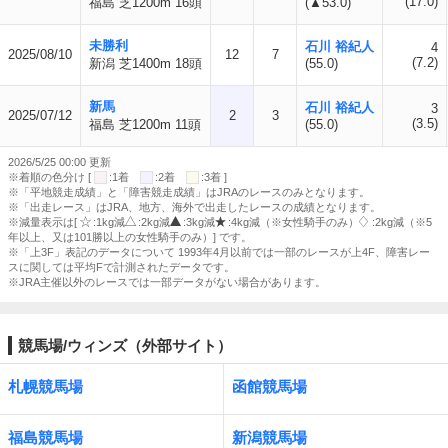
(17.0)
福島 芝1200m 16頭
(▲53.0)
未勝利
石川 裕紀人
4
2025/08/10
12
7
(7.2)
新潟 芝1400m 18頭
(55.0)
新馬
石川 裕紀人
3
2025/07/12
2
3
(3.5)
福島 芝1200m 11頭
(55.0)
2026/5/25 00:00 更新
※着順の色分け [
:1着
:2着
:3着 ]
※「平地競走成績」と「障害競走成績」はJRAのレースのみとなります。
※「出走レース」はJRA、地方、海外で出走したレースの成績となります。
※減量表示は[
:1kg減
:2kg減
:3kg減
:4kg減（※女性騎手のみ）
:2kg減（※5
年以上、又は101勝以上の女性騎手のみ）] です。
※「上3F」表記のデータについて 1993年4月以前では一部のレースが上4F、障害レー
スに関しては平均Fで計測されたデータです。
※JRA主催以外のレースでは一部データがない場合があります。
競馬場/ウィンズ（外部サイト）
札幌競馬場
函館競馬場
福島競馬場
新潟競馬場