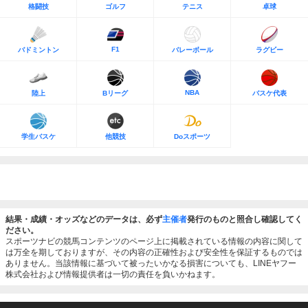
格闘技
ゴルフ
テニス
卓球
F1
バドミントン
バレーボール
ラグビー
NBA
陸上
Bリーグ
バスケ代表
学生バスケ
他競技
Doスポーツ
結果・成績・オッズなどのデータは、必ず
主催者
発行のものと照合し確認してく
ださい。
スポーツナビの競馬コンテンツのページ上に掲載されている情報の内容に関して
は万全を期しておりますが、その内容の正確性および安全性を保証するものでは
ありません。当該情報に基づいて被ったいかなる損害についても、LINEヤフー
株式会社および情報提供者は一切の責任を負いかねます。