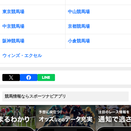
東京競馬場
中山競馬場
中京競馬場
京都競馬場
阪神競馬場
小倉競馬場
ウィンズ・エクセル
競馬情報ならスポーツナビアプリ