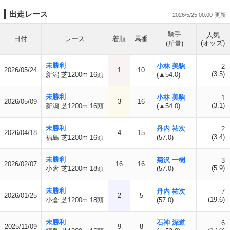
出走レース
2026/5/25 00:00
騎手
人気
日付
レース
着順
馬番
(オッズ)
(斤量)
未勝利
小林 美駒
2
2026/05/24
1
10
(3.5)
新潟 芝1200m 16頭
(▲54.0)
未勝利
小林 美駒
1
2026/05/09
3
16
(3.1)
新潟 芝1200m 16頭
(▲54.0)
未勝利
丹内 祐次
2
2026/04/18
4
15
(3.4)
福島 芝1200m 16頭
(57.0)
未勝利
菊沢 一樹
3
2026/02/07
16
16
(5.9)
小倉 芝1200m 18頭
(57.0)
未勝利
丹内 祐次
7
2026/01/25
2
5
(19.6)
小倉 芝1200m 18頭
(57.0)
未勝利
石神 深道
6
2025/11/09
9
8