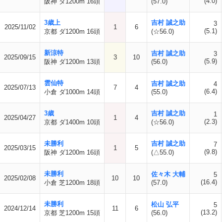
(4.0)
阪神 ダ1200m 16頭
(57.0)
3歳上
吉村 誠之助
3
2025/11/02
1
6
(5.1)
京都 ダ1200m 16頭
(☆56.0)
新涼特
吉村 誠之助
3
2025/09/15
3
10
(5.9)
阪神 ダ1200m 13頭
(56.0)
雲仙特
吉村 誠之助
4
2025/07/13
7
4
(6.4)
小倉 ダ1000m 14頭
(55.0)
3歳
吉村 誠之助
1
2025/04/27
1
4
(2.3)
京都 ダ1400m 10頭
(☆56.0)
未勝利
吉村 誠之助
7
2025/03/15
1
5
(9.8)
阪神 ダ1200m 16頭
(△55.0)
未勝利
佐々木 大輔
5
2025/02/08
10
10
(16.4)
小倉 芝1200m 18頭
(57.0)
未勝利
松山 弘平
5
2024/12/14
11
6
(13.2)
京都 芝1200m 15頭
(56.0)