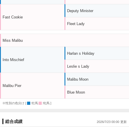
Deputy Minister
Fast Cookie
Fleet Lady
Miss Malibu
Harlan s Holiday
Into Mischief
Leslie s Lady
Malibu Moon
Malibu Pier
Blue Moon
※性別の色分け [
:牡馬
:牝馬 ]
総合成績
2026/7/23 00:00