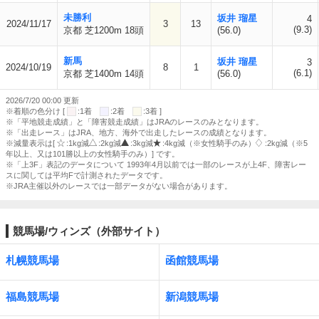
未勝利
坂井 瑠星
4
2024/11/17
3
13
(9.3)
京都 芝1200m 18頭
(56.0)
新馬
坂井 瑠星
3
2024/10/19
8
1
(6.1)
京都 芝1400m 14頭
(56.0)
2026/7/20 00:00 更新
※着順の色分け [
:1着
:2着
:3着 ]
※「平地競走成績」と「障害競走成績」はJRAのレースのみとなります。
※「出走レース」はJRA、地方、海外で出走したレースの成績となります。
※減量表示は[
:1kg減
:2kg減
:3kg減
:4kg減（※女性騎手のみ）
:2kg減（※5
年以上、又は101勝以上の女性騎手のみ）] です。
※「上3F」表記のデータについて 1993年4月以前では一部のレースが上4F、障害レー
スに関しては平均Fで計測されたデータです。
※JRA主催以外のレースでは一部データがない場合があります。
競馬場/ウィンズ（外部サイト）
札幌競馬場
函館競馬場
福島競馬場
新潟競馬場