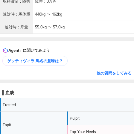
収得賞金：障害
障害：0万円
連対時：馬体重
448kg 〜 462kg
連対時：斤量
55.0kg 〜 57.0kg
Agent i に聞いてみよう
ゲッティヴィラ 馬名の意味は？
他の質問をしてみる
血統
Frosted
Pulpit
Tapit
Tap Your Heels