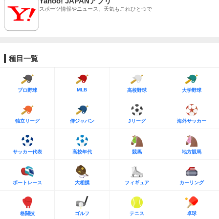
Yahoo! JAPANアプリ
スポーツ情報やニュース、天気もこれひとつで
種目一覧
MLB
プロ野球
高校野球
大学野球
独立リーグ
侍ジャパン
Jリーグ
海外サッカー
サッカー代表
高校年代
競馬
地方競馬
ボートレース
大相撲
フィギュア
カーリング
格闘技
ゴルフ
テニス
卓球