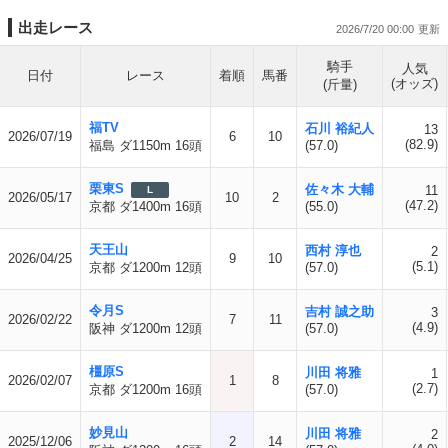
出走レース
2026/7/20 00:00
騎手
人気
日付
レース
着順
馬番
(オッズ)
(斤量)
福TV
石川 裕紀人
13
2026/07/19
6
10
(82.9)
福島 ダ1150m 16頭
(57.0)
栗東S
佐々木 大輔
11
L
2026/05/17
10
2
(47.2)
京都 ダ1400m 16頭
(55.0)
天王山
西村 淳也
2
2026/04/25
9
10
(5.1)
京都 ダ1200m 12頭
(57.0)
令月S
吉村 誠之助
3
2026/02/22
7
11
(4.9)
阪神 ダ1200m 12頭
(57.0)
橿原S
川田 将雅
1
2026/02/07
1
8
(2.7)
京都 ダ1200m 16頭
(57.0)
妙見山
川田 将雅
2
2025/12/06
2
14