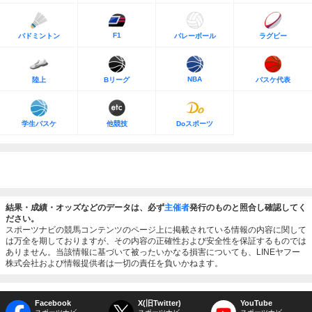
F1
バドミントン
バレーボール
ラグビー
NBA
陸上
Bリーグ
バスケ代表
学生バスケ
他競技
Doスポーツ
結果・成績・オッズなどのデータは、必ず
主催者
発行のものと照合し確認してく
ださい。
スポーツナビの競馬コンテンツのページ上に掲載されている情報の内容に関して
は万全を期しておりますが、その内容の正確性および安全性を保証するものでは
ありません。当該情報に基づいて被ったいかなる損害についても、LINEヤフー
株式会社および情報提供者は一切の責任を負いかねます。
Facebook
X(旧Twitter)
YouTube