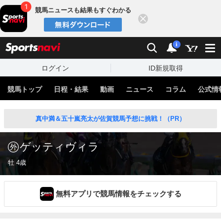
競馬ニュースも結果もすぐわかる
閉じる
スポーツナビ
検索
通知
i
ログイン
ID新規取得
競馬トップ
日程・結果
動画
ニュース
コラム
公式情
真中満＆五十嵐亮太が佐賀競馬予想に挑戦！（PR）
ゲッティヴィラ
牡 4歳
無料アプリで競馬情報をチェックする