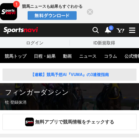
競馬ニュースも結果もすぐわかる
閉じる
スポーツナビ
検索
通知
i
ログイン
ID新規取得
競馬トップ
日程・結果
動画
ニュース
コラム
公式情
【連載】競馬予想AI『VUMA』の3連複指南
フィンガーダンシン
牡 登録抹消
無料アプリで競馬情報をチェックする