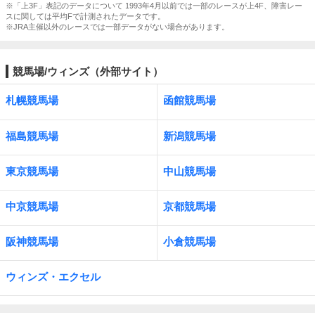
※「上3F」表記のデータについて 1993年4月以前では一部のレースが上4F、障害レー
スに関しては平均Fで計測されたデータです。
※JRA主催以外のレースでは一部データがない場合があります。
競馬場/ウィンズ（外部サイト）
札幌競馬場
函館競馬場
福島競馬場
新潟競馬場
東京競馬場
中山競馬場
中京競馬場
京都競馬場
阪神競馬場
小倉競馬場
ウィンズ・エクセル