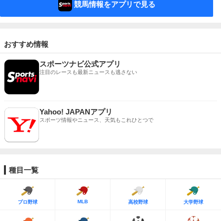
競馬情報をアプリで見る
おすすめ情報
スポーツナビ公式アプリ
注目のレースも最新ニュースも逃さない
Yahoo! JAPANアプリ
スポーツ情報やニュース、天気もこれひとつで
種目一覧
MLB
プロ野球
高校野球
大学野球