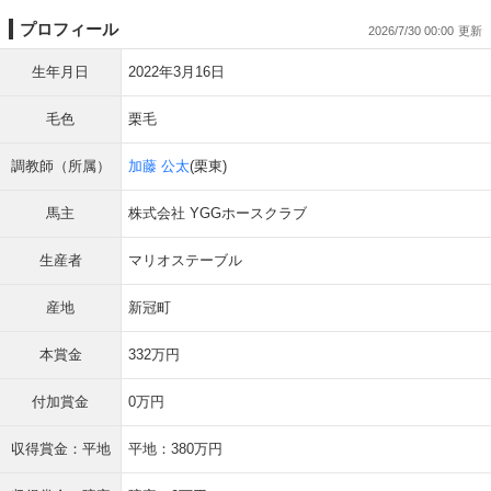
プロフィール
2026/7/30 00:00
生年月日
2022年3月16日
毛色
栗毛
調教師（所属）
加藤 公太
(栗東)
馬主
株式会社 YGGホースクラブ
生産者
マリオステーブル
産地
新冠町
本賞金
332万円
付加賞金
0万円
収得賞金：平地
平地：380万円