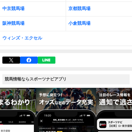
中京競馬場
京都競馬場
阪神競馬場
小倉競馬場
ウィンズ・エクセル
競馬情報ならスポーツナビアプリ