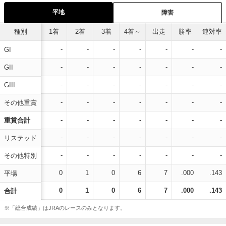
平地
障害
種別
1着
2着
3着
4着～
出走
勝率
連対率
-
-
-
-
-
-
-
GI
-
-
-
-
-
-
-
GII
-
-
-
-
-
-
-
GIII
-
-
-
-
-
-
-
その他重賞
-
-
-
-
-
-
-
重賞合計
-
-
-
-
-
-
-
リステッド
-
-
-
-
-
-
-
その他特別
0
1
0
6
7
.000
.143
平場
0
1
0
6
7
.000
.143
合計
※「総合成績」はJRAのレースのみとなります。