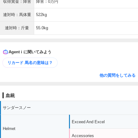
収得賞金：障害
障害：0万円
連対時：馬体重
522kg
連対時：斤量
55.0kg
Agent i に聞いてみよう
リカード 馬名の意味は？
他の質問をしてみる
血統
サンダースノー
Exceed And Excel
Helmet
Accessories