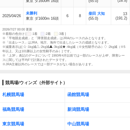
(16.5)
東京 ダ1600m 16頭
(55.0)
未勝利
柴田 大知
13
2025/04/26
6
8
(191.2)
東京 ダ1600m 16頭
(55.0)
2026/7/27 00:00 更新
※着順の色分け [
:1着
:2着
:3着 ]
※「平地競走成績」と「障害競走成績」はJRAのレースのみとなります。
※「出走レース」はJRA、地方、海外で出走したレースの成績となります。
※減量表示は[
:1kg減
:2kg減
:3kg減
:4kg減（※女性騎手のみ）
:2kg減（※5
年以上、又は101勝以上の女性騎手のみ）] です。
※「上3F」表記のデータについて 1993年4月以前では一部のレースが上4F、障害レー
スに関しては平均Fで計測されたデータです。
※JRA主催以外のレースでは一部データがない場合があります。
競馬場/ウィンズ（外部サイト）
札幌競馬場
函館競馬場
福島競馬場
新潟競馬場
東京競馬場
中山競馬場