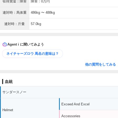
収得賞金：障害
障害：0万円
連対時：馬体重
486kg 〜 488kg
連対時：斤量
57.0kg
Agent i に聞いてみよう
ネイチャーズロウ 馬名の意味は？
他の質問をしてみる
血統
サンダースノー
Exceed And Excel
Helmet
Accessories