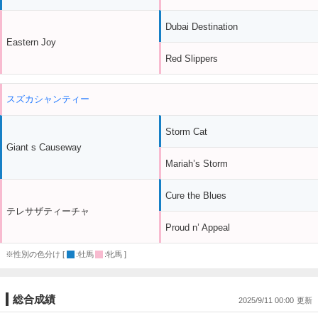
Dubai Destination
Eastern Joy
Red Slippers
スズカシャンティー
Storm Cat
Giant s Causeway
Mariah’s Storm
Cure the Blues
テレサザティーチャ
Proud n’ Appeal
※性別の色分け [
:牡馬
:牝馬 ]
総合成績
2025/9/11 00:00