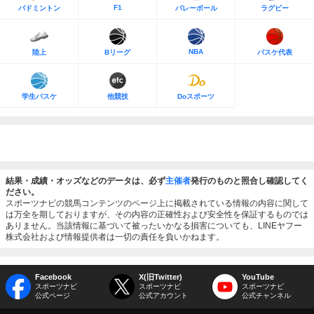
F1
バドミントン
バレーボール
ラグビー
NBA
陸上
Bリーグ
バスケ代表
学生バスケ
他競技
Doスポーツ
結果・成績・オッズなどのデータは、必ず
主催者
発行のものと照合し確認してく
ださい。
スポーツナビの競馬コンテンツのページ上に掲載されている情報の内容に関して
は万全を期しておりますが、その内容の正確性および安全性を保証するものでは
ありません。当該情報に基づいて被ったいかなる損害についても、LINEヤフー
株式会社および情報提供者は一切の責任を負いかねます。
Facebook
X(旧Twitter)
YouTube
スポーツナビ
スポーツナビ
スポーツナビ
公式ページ
公式アカウント
公式チャンネル