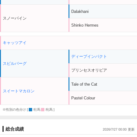
Dalakhani
スノーパイン
Shinko Hermes
キャッツアイ
ディープインパクト
スピルバーグ
プリンセスオリビア
Tale of the Cat
スイートマカロン
Pastel Colour
※性別の色分け [
:牡馬
:牝馬 ]
総合成績
2026/7/27 00:00