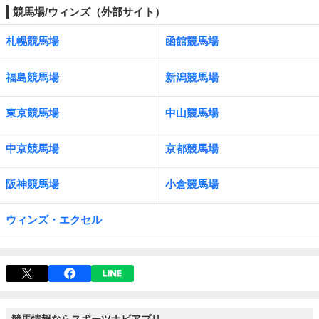
競馬場/ウィンズ（外部サイト）
札幌競馬場
函館競馬場
福島競馬場
新潟競馬場
東京競馬場
中山競馬場
中京競馬場
京都競馬場
阪神競馬場
小倉競馬場
ウィンズ・エクセル