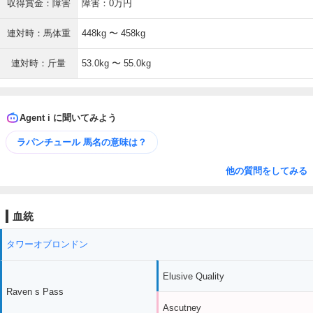
収得賞金：障害
障害：0万円
連対時：馬体重
448kg 〜 458kg
連対時：斤量
53.0kg 〜 55.0kg
Agent i に聞いてみよう
ラパンチュール 馬名の意味は？
他の質問をしてみる
血統
タワーオブロンドン
Elusive Quality
Raven s Pass
Ascutney