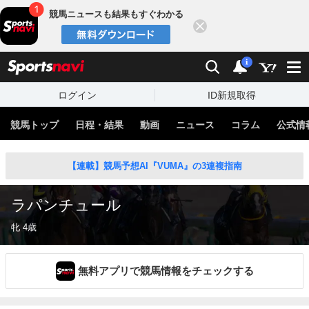
競馬ニュースも結果もすぐわかる
閉じる
スポーツナビ
検索
通知
i
ログイン
ID新規取得
競馬トップ
日程・結果
動画
ニュース
コラム
公式情
【連載】競馬予想AI『VUMA』の3連複指南
ラパンチュール
牝 4歳
無料アプリで競馬情報をチェックする