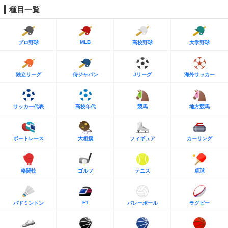
種目一覧
MLB
プロ野球
高校野球
大学野球
独立リーグ
侍ジャパン
Jリーグ
海外サッカー
サッカー代表
高校年代
競馬
地方競馬
ボートレース
大相撲
フィギュア
カーリング
格闘技
ゴルフ
テニス
卓球
F1
バドミントン
バレーボール
ラグビー