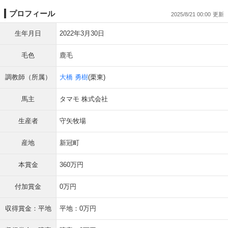
プロフィール
2025/8/21 00:00
生年月日
2022年3月30日
毛色
鹿毛
調教師（所属）
大橋 勇樹
(栗東)
馬主
タマモ 株式会社
生産者
守矢牧場
産地
新冠町
本賞金
360万円
付加賞金
0万円
収得賞金：平地
平地：0万円