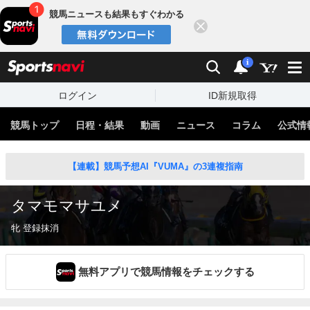
競馬ニュースも結果もすぐわかる
閉じる
スポーツナビ
検索
通知
i
ログイン
ID新規取得
競馬トップ
日程・結果
動画
ニュース
コラム
公式情
【連載】競馬予想AI『VUMA』の3連複指南
タマモマサユメ
牝 登録抹消
無料アプリで競馬情報をチェックする