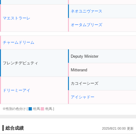
ネオユニヴァース
マエストラーレ
オータムブリーズ
チャームドリーム
Deputy Minister
フレンチデピュティ
Mitterand
カコイーシーズ
ドリーミーアイ
アイシャドー
※性別の色分け [
:牡馬
:牝馬 ]
総合成績
2025/8/21 00:00