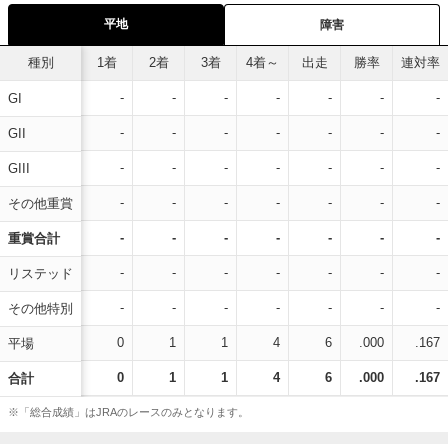
平地
障害
種別
1着
2着
3着
4着～
出走
勝率
連対率
-
-
-
-
-
-
-
GI
-
-
-
-
-
-
-
GII
-
-
-
-
-
-
-
GIII
-
-
-
-
-
-
-
その他重賞
-
-
-
-
-
-
-
重賞合計
-
-
-
-
-
-
-
リステッド
-
-
-
-
-
-
-
その他特別
0
1
1
4
6
.000
.167
平場
0
1
1
4
6
.000
.167
合計
※「総合成績」はJRAのレースのみとなります。