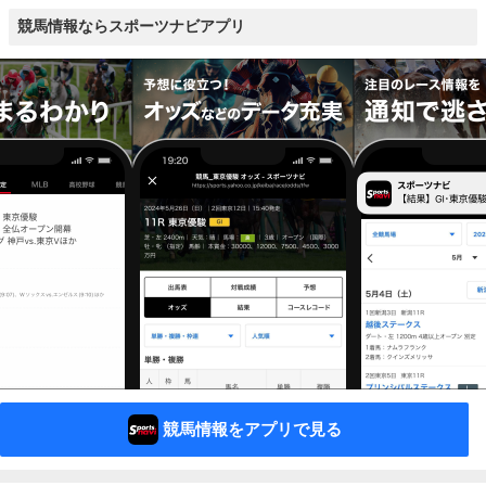
競馬情報ならスポーツナビアプリ
競馬情報をアプリで見る