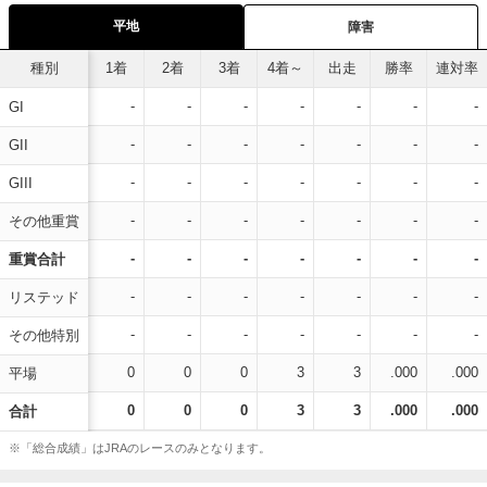
平地
障害
種別
1着
2着
3着
4着～
出走
勝率
連対率
-
-
-
-
-
-
-
GI
-
-
-
-
-
-
-
GII
-
-
-
-
-
-
-
GIII
-
-
-
-
-
-
-
その他重賞
-
-
-
-
-
-
-
重賞合計
-
-
-
-
-
-
-
リステッド
-
-
-
-
-
-
-
その他特別
0
0
0
3
3
.000
.000
平場
0
0
0
3
3
.000
.000
合計
※「総合成績」はJRAのレースのみとなります。