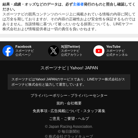
結果・成績・オッズなどのデータは、必ず
主催者
発行のものと照合し確認してく
ださい。
スポーツナビの競馬コンテンツのページ上に掲載されている情報の内容に関して
は万全を期しておりますが、その内容の正確性および安全性を保証するものでは
ありません。当該情報に基づいて被ったいかなる損害についても、LINEヤフー
株式会社および情報提供者は一切の責任を負いかねます。
Facebook
X(旧Twitter)
YouTube
スポーツナビ
スポーツナビ
スポーツナビ
公式ページ
公式アカウント
公式チャンネル
スポーツナビ
Yahoo! JAPAN
スポーツナビはYahoo! JAPANのサービスであり、LINEヤフー株式会社がス
ポーツナビ株式会社と協力して運営しています。
プライバシーポリシー
プライバシーセンター
規約
会社概要
免責事項
広告掲載について
スタッフ募集
ご意見・ご要望
ヘルプ
© Japan Racing Association.
© 毎日新聞社
© 株式会社グラッドキューブ