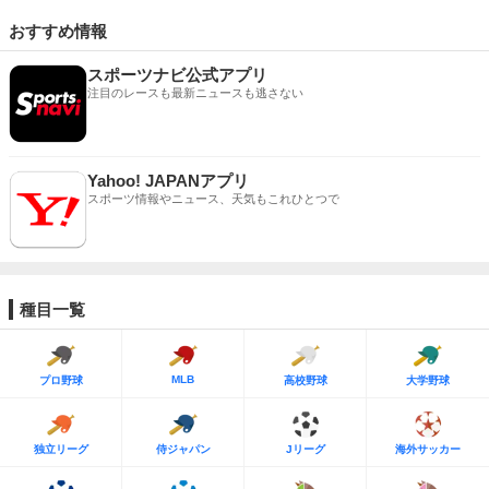
おすすめ情報
スポーツナビ公式アプリ
注目のレースも最新ニュースも逃さない
Yahoo! JAPANアプリ
スポーツ情報やニュース、天気もこれひとつで
種目一覧
MLB
プロ野球
高校野球
大学野球
独立リーグ
侍ジャパン
Jリーグ
海外サッカー