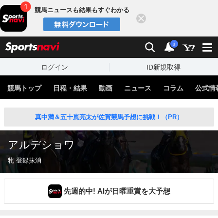
競馬ニュースも結果もすぐわかる
閉じる
スポーツナビ
検索
通知
i
ログイン
ID新規取得
競馬トップ
日程・結果
動画
ニュース
コラム
公式情
真中満＆五十嵐亮太が佐賀競馬予想に挑戦！（PR）
アルデショワ
牝 登録抹消
先週的中! AIが日曜重賞を大予想