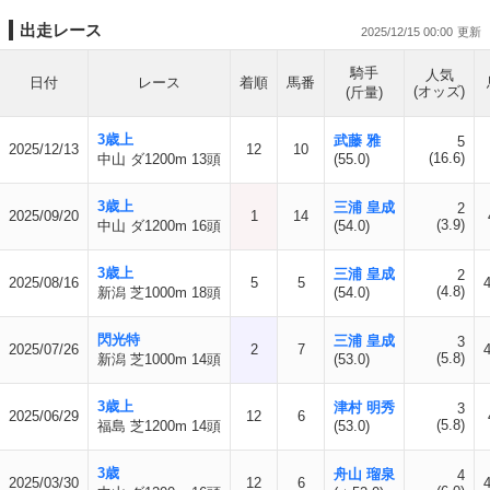
出走レース
2025/12/15 00:00
騎手
人気
日付
レース
着順
馬番
(オッズ)
(斤量)
3歳上
武藤 雅
5
2025/12/13
12
10
(16.6)
中山 ダ1200m 13頭
(55.0)
3歳上
三浦 皇成
2
2025/09/20
1
14
(3.9)
中山 ダ1200m 16頭
(54.0)
3歳上
三浦 皇成
2
2025/08/16
5
5
(4.8)
新潟 芝1000m 18頭
(54.0)
閃光特
三浦 皇成
3
2025/07/26
2
7
(5.8)
新潟 芝1000m 14頭
(53.0)
3歳上
津村 明秀
3
2025/06/29
12
6
(5.8)
福島 芝1200m 14頭
(53.0)
3歳
舟山 瑠泉
4
2025/03/30
12
6