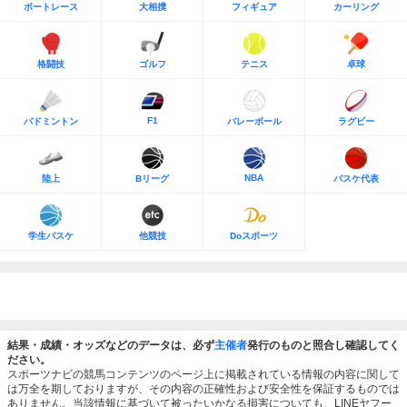
ボートレース
大相撲
フィギュア
カーリング
格闘技
ゴルフ
テニス
卓球
F1
バドミントン
バレーボール
ラグビー
NBA
陸上
Bリーグ
バスケ代表
学生バスケ
他競技
Doスポーツ
結果・成績・オッズなどのデータは、必ず
主催者
発行のものと照合し確認してく
ださい。
スポーツナビの競馬コンテンツのページ上に掲載されている情報の内容に関して
は万全を期しておりますが、その内容の正確性および安全性を保証するものでは
ありません。当該情報に基づいて被ったいかなる損害についても、LINEヤフー