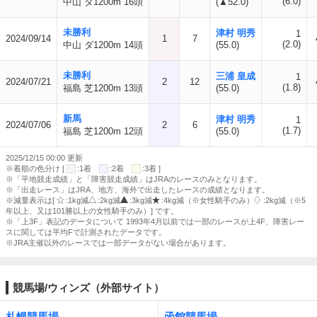
(6.0)
中山 ダ1200m 16頭
(▲52.0)
未勝利
津村 明秀
1
2024/09/14
1
7
(2.0)
中山 ダ1200m 14頭
(55.0)
未勝利
三浦 皇成
1
2024/07/21
2
12
(1.8)
福島 芝1200m 13頭
(55.0)
新馬
津村 明秀
1
2024/07/06
2
6
(1.7)
福島 芝1200m 12頭
(55.0)
2025/12/15 00:00 更新
※着順の色分け [
:1着
:2着
:3着 ]
※「平地競走成績」と「障害競走成績」はJRAのレースのみとなります。
※「出走レース」はJRA、地方、海外で出走したレースの成績となります。
※減量表示は[
:1kg減
:2kg減
:3kg減
:4kg減（※女性騎手のみ）
:2kg減（※5
年以上、又は101勝以上の女性騎手のみ）] です。
※「上3F」表記のデータについて 1993年4月以前では一部のレースが上4F、障害レー
スに関しては平均Fで計測されたデータです。
※JRA主催以外のレースでは一部データがない場合があります。
競馬場/ウィンズ（外部サイト）
札幌競馬場
函館競馬場