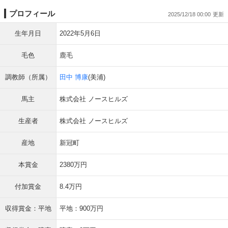
プロフィール
2025/12/18 00:00
生年月日
2022年5月6日
毛色
鹿毛
調教師（所属）
田中 博康
(美浦)
馬主
株式会社 ノースヒルズ
生産者
株式会社 ノースヒルズ
産地
新冠町
本賞金
2380万円
付加賞金
8.4万円
収得賞金：平地
平地：900万円