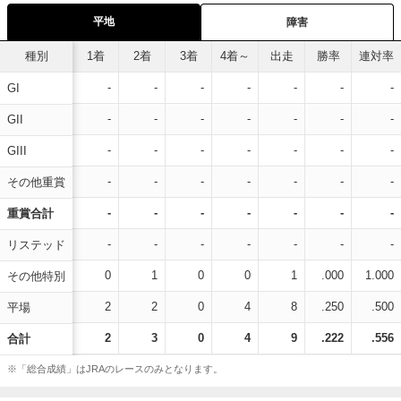
平地
障害
種別
1着
2着
3着
4着～
出走
勝率
連対率
-
-
-
-
-
-
-
GI
-
-
-
-
-
-
-
GII
-
-
-
-
-
-
-
GIII
-
-
-
-
-
-
-
その他重賞
-
-
-
-
-
-
-
重賞合計
-
-
-
-
-
-
-
リステッド
0
1
0
0
1
.000
1.000
その他特別
2
2
0
4
8
.250
.500
平場
2
3
0
4
9
.222
.556
合計
※「総合成績」はJRAのレースのみとなります。