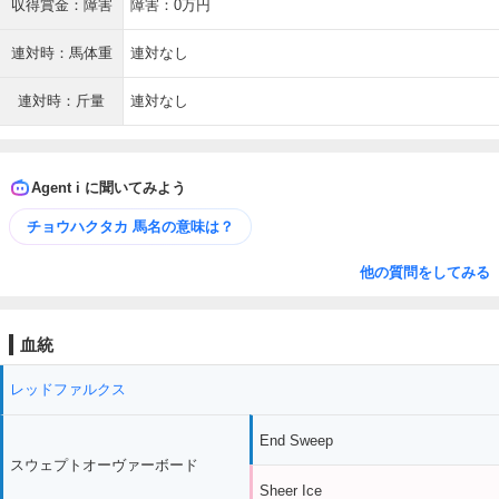
収得賞金：障害
障害：0万円
連対時：馬体重
連対なし
連対時：斤量
連対なし
Agent i に聞いてみよう
チョウハクタカ 馬名の意味は？
他の質問をしてみる
血統
レッドファルクス
End Sweep
スウェプトオーヴァーボード
Sheer Ice