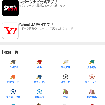
スポーツナビ公式アプリ
注目のレースも最新ニュースも逃さない
Yahoo! JAPANアプリ
スポーツ情報やニュース、天気もこれひとつで
種目一覧
MLB
プロ野球
高校野球
大学野球
独立リーグ
侍ジャパン
Jリーグ
海外サッカー
サッカー代表
高校年代
競馬
地方競馬