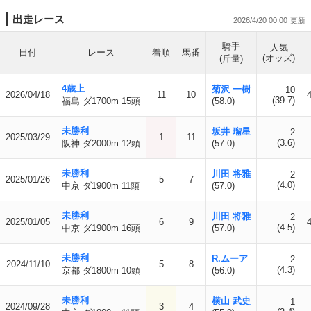
出走レース
2026/4/20 00:00
騎手
人気
日付
レース
着順
馬番
(オッズ)
(斤量)
4歳上
菊沢 一樹
10
2026/04/18
11
10
(39.7)
福島 ダ1700m 15頭
(58.0)
未勝利
坂井 瑠星
2
2025/03/29
1
11
(3.6)
阪神 ダ2000m 12頭
(57.0)
未勝利
川田 将雅
2
2025/01/26
5
7
(4.0)
中京 ダ1900m 11頭
(57.0)
未勝利
川田 将雅
2
2025/01/05
6
9
(4.5)
中京 ダ1900m 16頭
(57.0)
未勝利
R.ムーア
2
2024/11/10
5
8
(4.3)
京都 ダ1800m 10頭
(56.0)
未勝利
横山 武史
1
2024/09/28
3
4