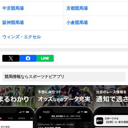
中京競馬場
京都競馬場
阪神競馬場
小倉競馬場
ウィンズ・エクセル
競馬情報ならスポーツナビアプリ