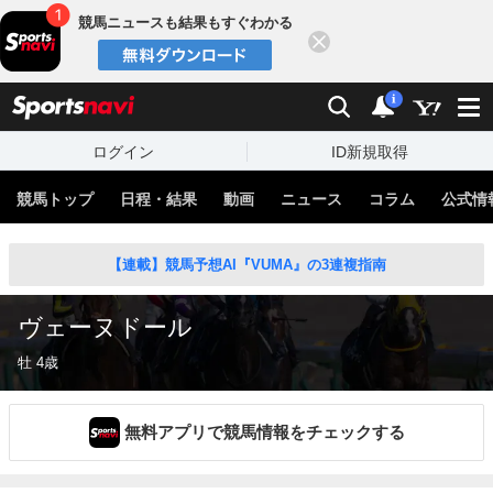
競馬ニュースも結果もすぐわかる
閉じる
スポーツナビ
検索
通知
i
ログイン
ID新規取得
競馬トップ
日程・結果
動画
ニュース
コラム
公式情
【連載】競馬予想AI『VUMA』の3連複指南
ヴェーヌドール
牡 4歳
無料アプリで競馬情報をチェックする