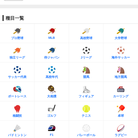
種目一覧
MLB
プロ野球
高校野球
大学野球
独立リーグ
侍ジャパン
Jリーグ
海外サッカー
サッカー代表
高校年代
競馬
地方競馬
ボートレース
大相撲
フィギュア
カーリング
格闘技
ゴルフ
テニス
卓球
F1
バドミントン
バレーボール
ラグビー