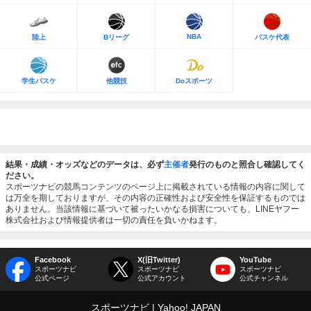
NBA
陸上
Bリーグ
バスケ代表
学生バスケ
他競技
Doスポーツ
結果・成績・オッズなどのデータは、必ず
主催者
発行のものと照合し確認してく
ださい。
スポーツナビの競馬コンテンツのページ上に掲載されている情報の内容に関して
は万全を期しておりますが、その内容の正確性および安全性を保証するものでは
ありません。当該情報に基づいて被ったいかなる損害についても、LINEヤフー
株式会社および情報提供者は一切の責任を負いかねます。
Facebook
X(旧Twitter)
YouTube
スポーツナビ
スポーツナビ
スポーツナビ
公式ページ
公式アカウント
公式チャンネル
スポーツナビ
Yahoo! JAPAN