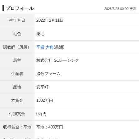
プロフィール
2026/5/25 00:00
生年月日
2022年2月11日
毛色
栗毛
調教師（所属）
平岩 大典
(美浦)
馬主
株式会社 G1レーシング
生産者
追分ファーム
産地
安平町
本賞金
1302万円
付加賞金
0万円
収得賞金：平地
平地：400万円