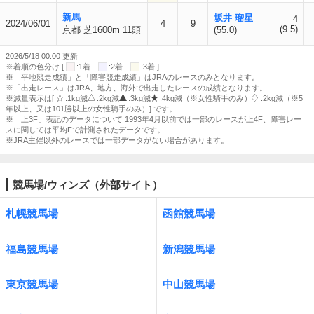
新馬
坂井 瑠星
4
2024/06/01
4
9
(9.5)
京都 芝1600m 11頭
(55.0)
2026/5/18 00:00 更新
※着順の色分け [
:1着
:2着
:3着 ]
※「平地競走成績」と「障害競走成績」はJRAのレースのみとなります。
※「出走レース」はJRA、地方、海外で出走したレースの成績となります。
※減量表示は[
:1kg減
:2kg減
:3kg減
:4kg減（※女性騎手のみ）
:2kg減（※5
年以上、又は101勝以上の女性騎手のみ）] です。
※「上3F」表記のデータについて 1993年4月以前では一部のレースが上4F、障害レー
スに関しては平均Fで計測されたデータです。
※JRA主催以外のレースでは一部データがない場合があります。
競馬場/ウィンズ（外部サイト）
札幌競馬場
函館競馬場
福島競馬場
新潟競馬場
東京競馬場
中山競馬場