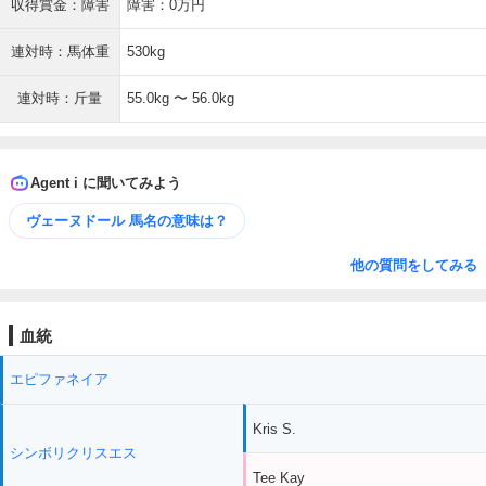
収得賞金：障害
障害：0万円
連対時：馬体重
530kg
連対時：斤量
55.0kg 〜 56.0kg
Agent i に聞いてみよう
ヴェーヌドール 馬名の意味は？
他の質問をしてみる
血統
エピファネイア
Kris S.
シンボリクリスエス
Tee Kay