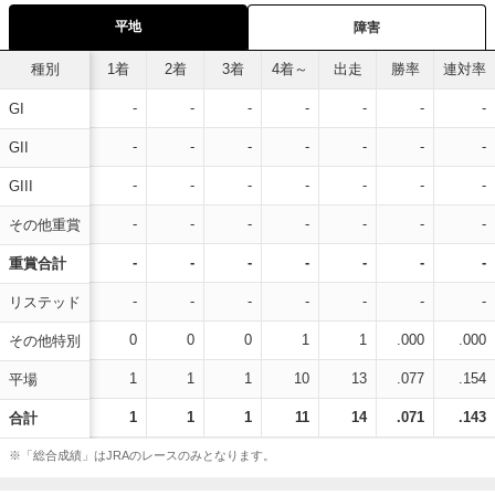
平地
障害
種別
1着
2着
3着
4着～
出走
勝率
連対率
-
-
-
-
-
-
-
GI
-
-
-
-
-
-
-
GII
-
-
-
-
-
-
-
GIII
-
-
-
-
-
-
-
その他重賞
-
-
-
-
-
-
-
重賞合計
-
-
-
-
-
-
-
リステッド
0
0
0
1
1
.000
.000
その他特別
1
1
1
10
13
.077
.154
平場
1
1
1
11
14
.071
.143
合計
※「総合成績」はJRAのレースのみとなります。