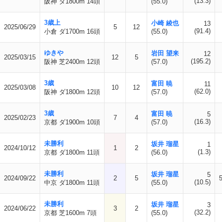
(13.3)
阪神 ダ1800m 14頭
(55.0)
3歳上
小崎 綾也
13
2025/06/29
5
12
(91.4)
小倉 ダ1700m 16頭
(55.0)
ゆきや
岩田 望来
12
2025/03/15
12
5
(195.2)
阪神 芝2400m 12頭
(57.0)
3歳
富田 暁
11
2025/03/08
10
12
(62.0)
阪神 ダ1800m 12頭
(57.0)
3歳
富田 暁
5
2025/02/23
7
4
(16.3)
京都 ダ1900m 10頭
(57.0)
未勝利
坂井 瑠星
1
2024/10/12
1
2
(1.3)
京都 ダ1800m 11頭
(56.0)
未勝利
坂井 瑠星
5
2024/09/22
2
5
(10.5)
中京 ダ1800m 11頭
(55.0)
未勝利
坂井 瑠星
3
2024/06/22
3
2
(32.2)
京都 芝1600m 7頭
(55.0)