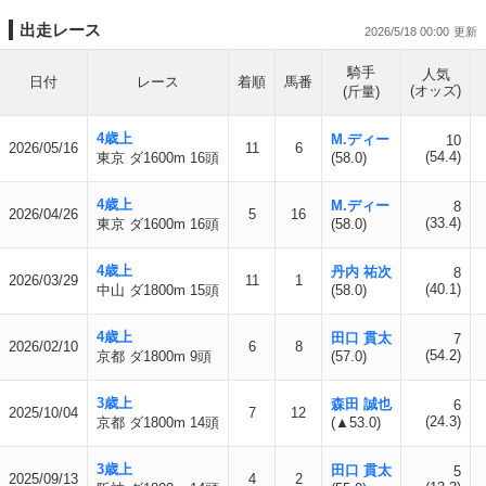
出走レース
2026/5/18 00:00
騎手
人気
日付
レース
着順
馬番
(オッズ)
(斤量)
4歳上
M.ディー
10
2026/05/16
11
6
(54.4)
東京 ダ1600m 16頭
(58.0)
4歳上
M.ディー
8
2026/04/26
5
16
(33.4)
東京 ダ1600m 16頭
(58.0)
4歳上
丹内 祐次
8
2026/03/29
11
1
(40.1)
中山 ダ1800m 15頭
(58.0)
4歳上
田口 貫太
7
2026/02/10
6
8
(54.2)
京都 ダ1800m 9頭
(57.0)
3歳上
森田 誠也
6
2025/10/04
7
12
(24.3)
京都 ダ1800m 14頭
(▲53.0)
3歳上
田口 貫太
5
2025/09/13
4
2