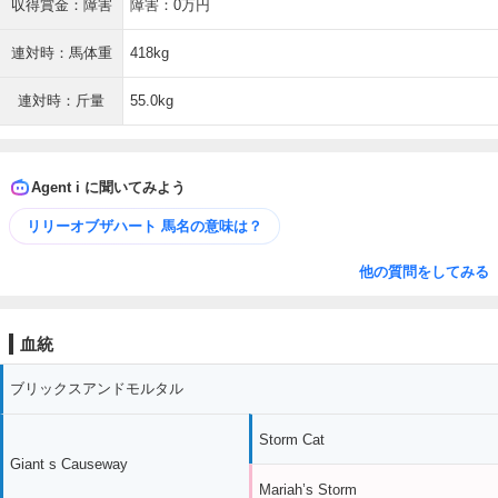
収得賞金：障害
障害：0万円
連対時：馬体重
418kg
連対時：斤量
55.0kg
Agent i に聞いてみよう
リリーオブザハート 馬名の意味は？
他の質問をしてみる
血統
ブリックスアンドモルタル
Storm Cat
Giant s Causeway
Mariah’s Storm