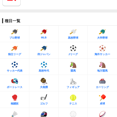
種目一覧
MLB
プロ野球
高校野球
大学野球
独立リーグ
侍ジャパン
Jリーグ
海外サッカー
サッカー代表
高校年代
競馬
地方競馬
ボートレース
大相撲
フィギュア
カーリング
格闘技
ゴルフ
テニス
卓球