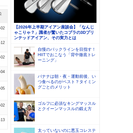
位
【2026年上半期アイアン座談会】「なんじ
-02
ゃこりゃ？」識者が驚いたコブラの3Dプリ
ンテッドアイアン、その実力とは
-12
自慢のバックラインを目指す！
HIITでおこなう「背中徹底トレ
-02
ーニング」
-04
バナナは朝・夜・運動前後、い
つ食べるのがベスト？タイミン
グごとのメリット
-05
ゴルフに必須なキングマッスル
-02
とクイーンマッスルの鍛え方
-13
太っていないのに悪玉コレステ