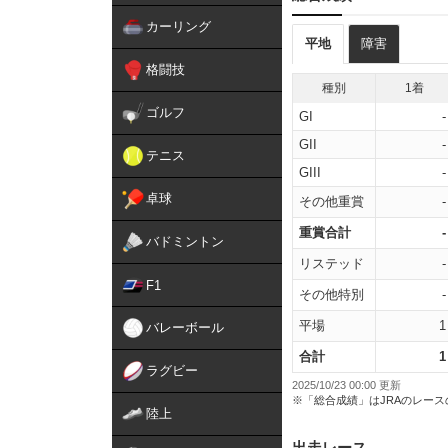
カーリング
平地
障害
格闘技
種別
1着
ゴルフ
GI
-
GII
-
テニス
GIII
-
卓球
その他重賞
-
重賞合計
-
バドミントン
リステッド
-
F1
その他特別
-
平場
1
バレーボール
合計
1
ラグビー
2025/10/23 00:00 更新
※「総合成績」はJRAのレー
陸上
出走レース