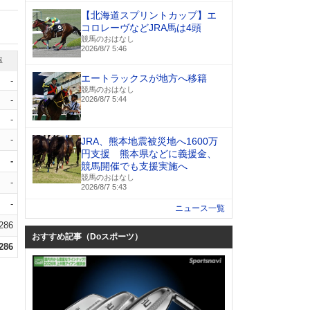
【北海道スプリントカップ】エ
コロレーヴなどJRA馬は4頭
競馬のおはなし
2026/8/7 5:46
率
エートラックスが地方へ移籍
-
競馬のおはなし
-
2026/8/7 5:44
-
-
JRA、熊本地震被災地へ1600万
円支援 熊本県などに義援金、
-
競馬開催でも支援実施へ
競馬のおはなし
-
2026/8/7 5:43
-
ニュース一覧
.286
おすすめ記事（Doスポーツ）
.286