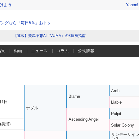
けよう
Yahoo
ングなら「毎日5％」おトク
【連載】競馬予想AI『VUMA』の3連複指南
結果
動画
ニュース
コラム
公式情報
Arch
Blame
月1日
Liable
ナダル
Pulpit
Ascending Angel
(美浦)
Solar Colony
サンデーサイ
ンス