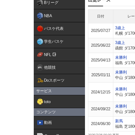
Bリーグ
NBA
日付
レー
3歳上
バスケ代表
2025/07/27
札幌 ダ170
学生バスケ
3歳上
2025/06/22
函館 ダ170
NFL
未勝利
2025/04/13
福島 ダ170
他競技
未勝利
2025/01/11
中山 ダ180
Doスポーツ
未勝利
サービス
2024/12/15
中山 ダ180
toto
未勝利
2024/09/22
中山 ダ180
コンテンツ
新馬
動画
2024/06/30
福島 芝180