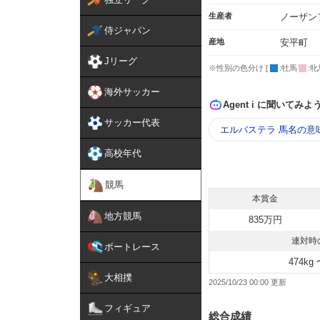
生産者
ノーザン
侍ジャパン
産地
安平町
Jリーグ
※性別の色分け [
:牡馬
:牝
海外サッカー
Agent i に聞いてみよ
サッカー代表
エルバステラ 馬名の意
高校年代
競馬
本賞金
地方競馬
835万円
連対時
ボートレース
474kg 
大相撲
2025/10/23 00:00
フィギュア
総合成績