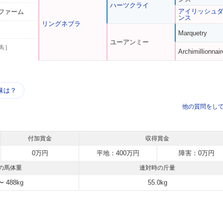
ハーツクライ
アイリッシュ
ファーム
ンス
リングネブラ
Marquetry
ユーアンミー
馬 ]
Archimillionnair
う
味は？
他の質問をし
付加賞金
収得賞金
0万円
平地：400万円
障害：0万円
の馬体重
連対時の斤量
〜 488kg
55.0kg