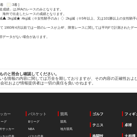
:2着
:3着 ]
走成績」はJRAのレースのみとなります。
方、海外で出走したレースの成績となります。
g減
:3kg減
:4kg減（※女性騎手のみ）
:2kg減（※5年以上、又は101勝以上の女性騎手
て 1993年4月以前では一部のレースが上4F、障害レースに関しては平均Fで計測されたデ
一部データがない場合があります。
ものと照合し確認してください。
いる情報の内容に関しては万全を期しておりますが、その内容の正確性およ
式会社および情報提供者は一切の責任を負いかねます。
ッカー
バスケット
競馬
ゴルフ
フィギ
リーグ
Bリーグ
競馬
テニス
卓球
外サッカー
NBA
地方競馬
格闘技
大相撲
ッカー代表
バスケ代表