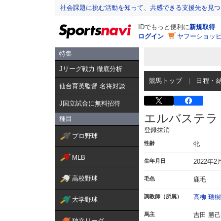
社会課題に挑む活動を知って、共感できる支援先を見つ
IDでもっと便利に
新規取得
ログイン
ヤフーショッピ
特集
Jリーグ戦力 徹底分析
競馬トップ
日程・
仙台育英監督 名将対談
J国立試合に無料招待
エルバステラ
種目
登録抹消
プロ野球
性齢
牝
MLB
生年月日
2022年2
高校野球
毛色
鹿毛
調教師（所属）
高柳 瑞樹
大学野球
馬主
吉田 勝己
独立リーグ