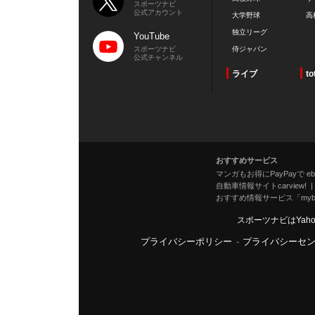
スポーツナビ
公式アカウント
大学野球
高
独立リーグ
YouTube
スポーツナビ
侍ジャパン
公式チャンネル
ライブ
to
おすすめサービス
マンガもお得にPayPayで eboo
自動車情報サイトcarview!
おすすめ情報サービス「mybe
スポーツナビはYah
プライバシーポリシー
-
プライバシーセ