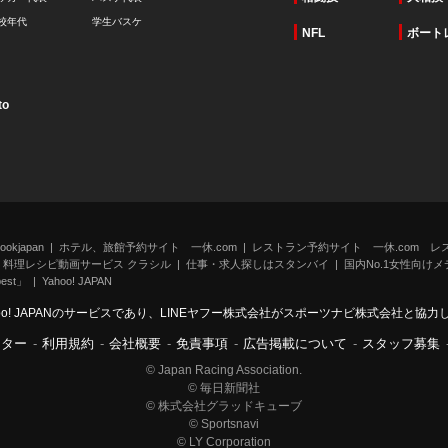
校年代
学生バスケ
NFL
ボート
to
kjapan
ホテル、旅館予約サイト 一休.com
レストラン予約サイト 一休.com レ
料理レシピ動画サービス クラシル
仕事・求人探しはスタンバイ
国内No.1女性向けメデ
st」
Yahoo! JAPAN
oo! JAPANのサービスであり、LINEヤフー株式会社がスポーツナビ株式会社と協
ンター
-
利用規約
-
会社概要
-
免責事項
-
広告掲載について
-
スタッフ募集
© Japan Racing Association.
© 毎日新聞社
© 株式会社グラッドキューブ
© Sportsnavi
© LY Corporation