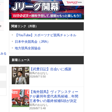
ダ
e
関連リンク（外部）
【YouTube】スポーツナビ競馬チャンネル
日本中央競馬会（JRA）
地方競馬全国協会
てみる
新着ニュース
【武豊日記】出会いに感謝
競馬のおはなし
2026/8/7 5:50
【海外競馬】ヴィアシスティー
ナが豪州年度代表馬候補…年間
王者争いの最終候補5頭が決定
競馬のおはなし
2026/8/7 5:48