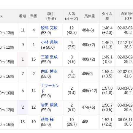
騎手
人気
タイム
通過順
ス
着順
馬番
馬体重
(斤量)
(オッズ)
差
上3F
鮫島 克駿
12
1:46.4
02-02-02
11
4
484(-6)
(42.2)
(+2.3)
40.3
0m 13頭
(53.0)
小林 美駒
4
1:46.9
12-12-12
9
1
490(+2)
(7.5)
(+1.3)
38.6
0m 12頭
(★50.0)
三浦 皇成
3
1:49.1
02-02-02
1
15
488(+2)
(4.6)
(-0.0)
38.9
0m 15頭
(55.0)
内田 博幸
4
1:58.4
02-02-02
7
2
486(0)
(7.2)
(+3.5)
41.6
0m 16頭
(55.0)
T.マーカン
2
1:57.8
03-03-03
5
14
486(+12)
ド
(3.4)
(+1.8)
40.2
0m 16頭
(55.0)
岩田 康誠
2
1:56.7
03-03-02
2
12
474(+6)
(5.0)
(+0.5)
39.5
0m 12頭
(55.0)
荻野 極
10
1:52.1
06-06-11
15
10
468
(29.7)
(+2.2)
36.6
0m 16頭
(55.0)