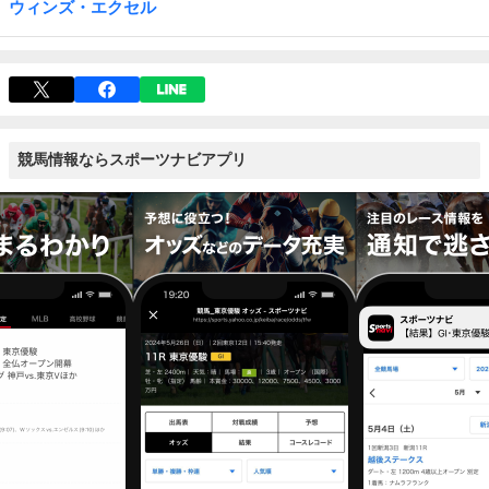
ウィンズ・エクセル
競馬情報ならスポーツナビアプリ