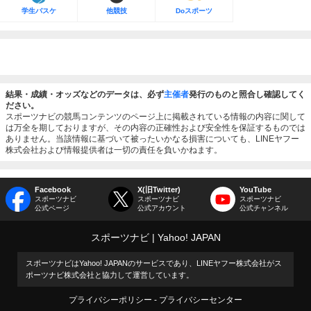
学生バスケ
他競技
Doスポーツ
結果・成績・オッズなどのデータは、必ず
主催者
発行のものと照合し確認してく
ださい。
スポーツナビの競馬コンテンツのページ上に掲載されている情報の内容に関して
は万全を期しておりますが、その内容の正確性および安全性を保証するものでは
ありません。当該情報に基づいて被ったいかなる損害についても、LINEヤフー
株式会社および情報提供者は一切の責任を負いかねます。
Facebook
X(旧Twitter)
YouTube
スポーツナビ
スポーツナビ
スポーツナビ
公式ページ
公式アカウント
公式チャンネル
スポーツナビ
Yahoo! JAPAN
スポーツナビはYahoo! JAPANのサービスであり、LINEヤフー株式会社がス
ポーツナビ株式会社と協力して運営しています。
プライバシーポリシー
プライバシーセンター