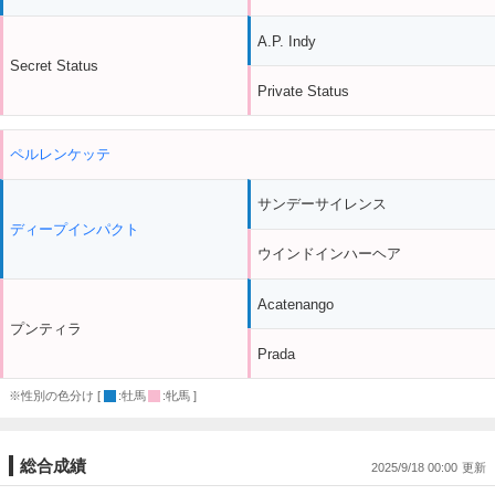
A.P. Indy
Secret Status
Private Status
ペルレンケッテ
サンデーサイレンス
ディープインパクト
ウインドインハーヘア
Acatenango
プンティラ
Prada
※性別の色分け [
:牡馬
:牝馬 ]
総合成績
2025/9/18 00:00