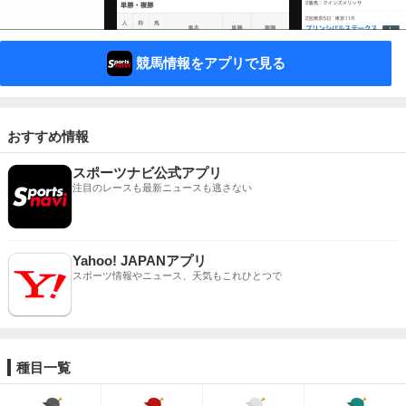
競馬情報をアプリで見る
おすすめ情報
スポーツナビ公式アプリ
注目のレースも最新ニュースも逃さない
Yahoo! JAPANアプリ
スポーツ情報やニュース、天気もこれひとつで
種目一覧