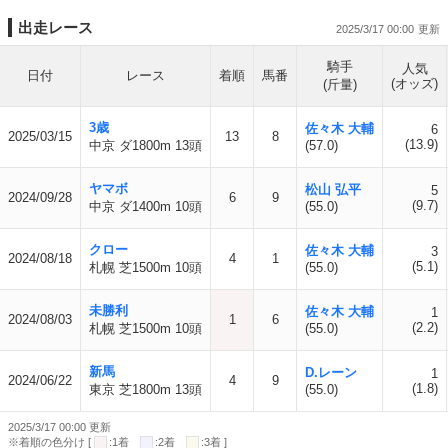
出走レース
2025/3/17 00:00
騎手
人気
日付
レース
着順
馬番
(オッズ)
(斤量)
3歳
佐々木 大輔
6
2025/03/15
13
8
(13.9)
中京 ダ1800m 13頭
(57.0)
ヤマボ
松山 弘平
5
2024/09/28
6
9
(9.7)
中京 ダ1400m 10頭
(55.0)
クロー
佐々木 大輔
3
2024/08/18
4
1
(5.1)
札幌 芝1500m 10頭
(55.0)
未勝利
佐々木 大輔
1
2024/08/03
1
6
(2.2)
札幌 芝1500m 10頭
(55.0)
新馬
D.レーン
1
2024/06/22
4
9
(1.8)
東京 芝1800m 13頭
(55.0)
2025/3/17 00:00 更新
※着順の色分け [
:1着
:2着
:3着 ]