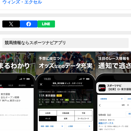
ウィンズ・エクセル
競馬情報ならスポーツナビアプリ