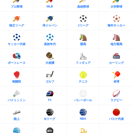
MLB
プロ野球
高校野球
大学野球
独立リーグ
侍ジャパン
Jリーグ
海外サッカー
サッカー代表
高校年代
競馬
地方競馬
ボートレース
大相撲
フィギュア
カーリング
格闘技
ゴルフ
テニス
卓球
F1
バドミントン
バレーボール
ラグビー
NBA
陸上
Bリーグ
バスケ代表