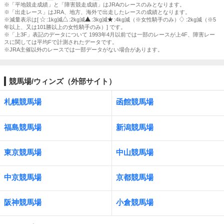
※「平地競走成績」と「障害競走成績」はJRAのレースのみとなります。
※「出走レース」はJRA、地方、海外で出走したレースの成績となります。
※減量表示は[
:1kg減
:2kg減
:3kg減
:4kg減（※女性騎手のみ）
:2kg減（※5
年以上、又は101勝以上の女性騎手のみ）] です。
※「上3F」表記のデータについて 1993年4月以前では一部のレースが上4F、障害レー
スに関しては平均Fで計測されたデータです。
※JRA主催以外のレースでは一部データがない場合があります。
競馬場/ウィンズ（外部サイト）
札幌競馬場
函館競馬場
福島競馬場
新潟競馬場
東京競馬場
中山競馬場
中京競馬場
京都競馬場
阪神競馬場
小倉競馬場