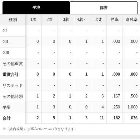
平地
障害
種別
1着
2着
3着
4着～
出走
勝率
連対率
-
-
-
-
-
-
-
GI
0
0
0
1
1
.000
.000
GII
-
-
-
-
-
-
-
GIII
-
-
-
-
-
-
-
その他重賞
0
0
0
1
1
.000
.000
重賞合計
-
-
-
-
-
-
-
リステッド
1
2
1
2
6
.167
.500
その他特別
1
3
0
0
4
.250
1.000
平場
2
5
1
3
11
.182
.636
合計
※「総合成績」はJRAのレースのみとなります。