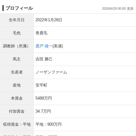
プロフィール
2026/6/29 00:00
生年月日
2022年1月28日
毛色
青鹿毛
調教師（所属）
鹿戸 雄一
(美浦)
馬主
吉田 勝己
生産者
ノーザンファーム
産地
安平町
本賞金
5488万円
付加賞金
34.7万円
収得賞金：平地
平地：900万円