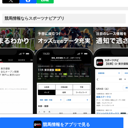
競馬情報ならスポーツナビアプリ
競馬情報をアプリで見る