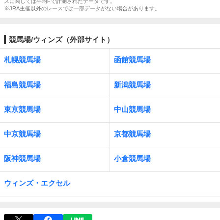
スに関しては平均Fで計測されたデータです。
※JRA主催以外のレースでは一部データがない場合があります。
競馬場/ウィンズ（外部サイト）
札幌競馬場
函館競馬場
福島競馬場
新潟競馬場
東京競馬場
中山競馬場
中京競馬場
京都競馬場
阪神競馬場
小倉競馬場
ウィンズ・エクセル