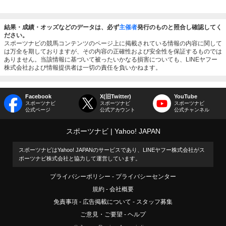
結果・成績・オッズなどのデータは、必ず
主催者
発行のものと照合し確認してく
ださい。
スポーツナビの競馬コンテンツのページ上に掲載されている情報の内容に関して
は万全を期しておりますが、その内容の正確性および安全性を保証するものでは
ありません。当該情報に基づいて被ったいかなる損害についても、LINEヤフー
株式会社および情報提供者は一切の責任を負いかねます。
Facebook
X(旧Twitter)
YouTube
スポーツナビ
スポーツナビ
スポーツナビ
公式ページ
公式アカウント
公式チャンネル
スポーツナビ
Yahoo! JAPAN
スポーツナビはYahoo! JAPANのサービスであり、LINEヤフー株式会社がス
ポーツナビ株式会社と協力して運営しています。
プライバシーポリシー
プライバシーセンター
規約
会社概要
免責事項
広告掲載について
スタッフ募集
ご意見・ご要望
ヘルプ