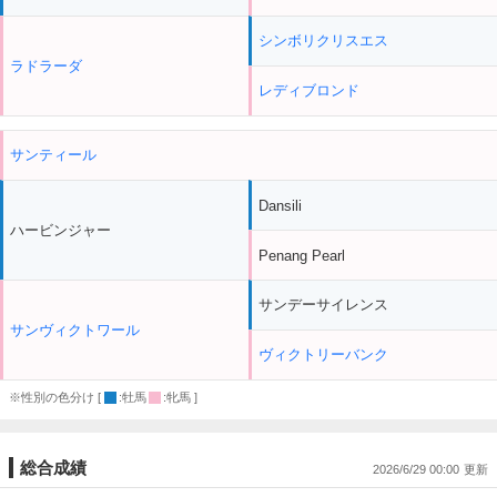
シンボリクリスエス
ラドラーダ
レディブロンド
サンティール
Dansili
ハービンジャー
Penang Pearl
サンデーサイレンス
サンヴィクトワール
ヴィクトリーバンク
※性別の色分け [
:牡馬
:牝馬 ]
総合成績
2026/6/29 00:00