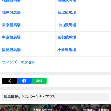
福島競馬場
新潟競馬場
東京競馬場
中山競馬場
中京競馬場
京都競馬場
阪神競馬場
小倉競馬場
ウィンズ・エクセル
競馬情報ならスポーツナビアプリ