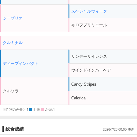
スペシャルウィーク
シーザリオ
キロフプリミエール
クルミナル
サンデーサイレンス
ディープインパクト
ウインドインハーヘア
Candy Stripes
クルソラ
Calorica
※性別の色分け [
:牡馬
:牝馬 ]
総合成績
2026/7/23 00:00