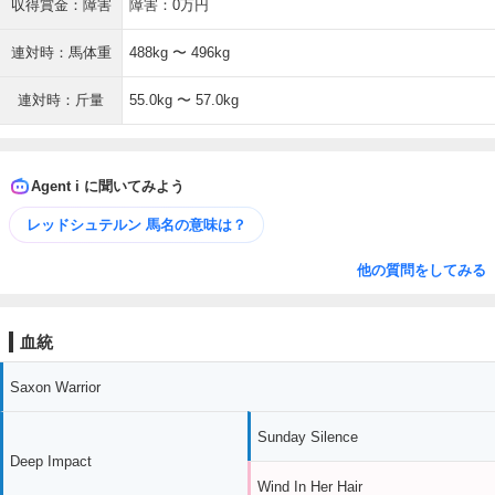
収得賞金：障害
障害：0万円
連対時：馬体重
488kg 〜 496kg
連対時：斤量
55.0kg 〜 57.0kg
Agent i に聞いてみよう
レッドシュテルン 馬名の意味は？
他の質問をしてみる
血統
Saxon Warrior
Sunday Silence
Deep Impact
Wind In Her Hair