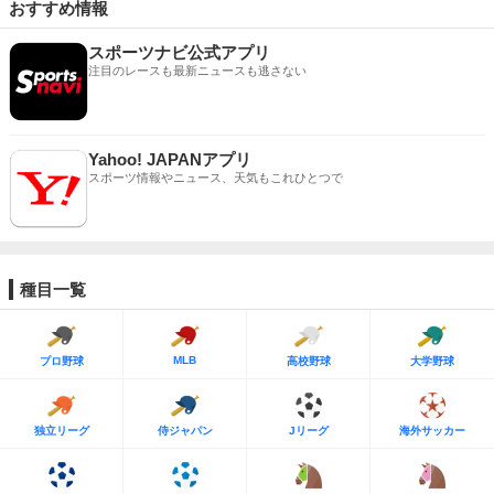
おすすめ情報
スポーツナビ公式アプリ
注目のレースも最新ニュースも逃さない
Yahoo! JAPANアプリ
スポーツ情報やニュース、天気もこれひとつで
種目一覧
MLB
プロ野球
高校野球
大学野球
独立リーグ
侍ジャパン
Jリーグ
海外サッカー