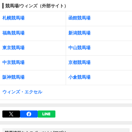
競馬場/ウィンズ（外部サイト）
札幌競馬場
函館競馬場
福島競馬場
新潟競馬場
東京競馬場
中山競馬場
中京競馬場
京都競馬場
阪神競馬場
小倉競馬場
ウィンズ・エクセル