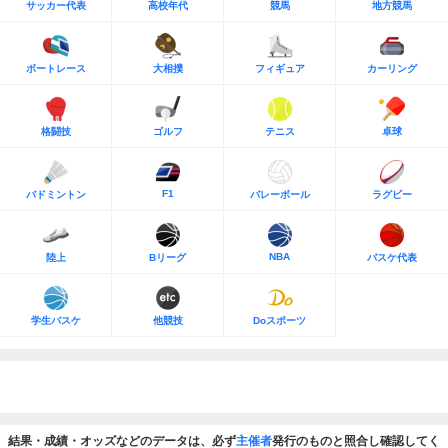
サッカー代表
高校年代
競馬
地方競馬
ボートレース
大相撲
フィギュア
カーリング
格闘技
ゴルフ
テニス
卓球
F1
バドミントン
バレーボール
ラグビー
NBA
陸上
Bリーグ
バスケ代表
学生バスケ
他競技
Doスポーツ
結果・成績・オッズなどのデータは、必ず
主催者
発行のものと照合し確認してく