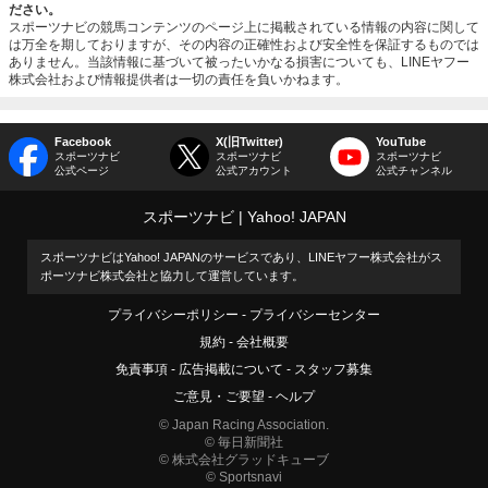
ださい。
スポーツナビの競馬コンテンツのページ上に掲載されている情報の内容に関して
は万全を期しておりますが、その内容の正確性および安全性を保証するものでは
ありません。当該情報に基づいて被ったいかなる損害についても、LINEヤフー
株式会社および情報提供者は一切の責任を負いかねます。
Facebook
X(旧Twitter)
YouTube
スポーツナビ
スポーツナビ
スポーツナビ
公式ページ
公式アカウント
公式チャンネル
スポーツナビ
Yahoo! JAPAN
スポーツナビはYahoo! JAPANのサービスであり、LINEヤフー株式会社がス
ポーツナビ株式会社と協力して運営しています。
プライバシーポリシー
プライバシーセンター
規約
会社概要
免責事項
広告掲載について
スタッフ募集
ご意見・ご要望
ヘルプ
© Japan Racing Association.
© 毎日新聞社
© 株式会社グラッドキューブ
© Sportsnavi