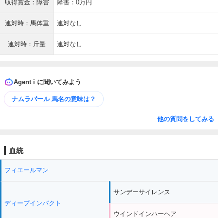
収得賞金：障害
障害：0万円
連対時：馬体重
連対なし
連対時：斤量
連対なし
Agent i に聞いてみよう
ナムラパール 馬名の意味は？
他の質問をしてみる
血統
フィエールマン
サンデーサイレンス
ディープインパクト
ウインドインハーヘア