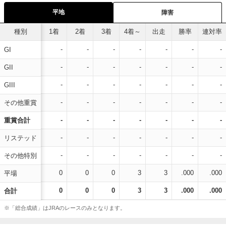
平地
障害
種別
1着
2着
3着
4着～
出走
勝率
連対率
-
-
-
-
-
-
-
GI
-
-
-
-
-
-
-
GII
-
-
-
-
-
-
-
GIII
-
-
-
-
-
-
-
その他重賞
-
-
-
-
-
-
-
重賞合計
-
-
-
-
-
-
-
リステッド
-
-
-
-
-
-
-
その他特別
0
0
0
3
3
.000
.000
平場
0
0
0
3
3
.000
.000
合計
※「総合成績」はJRAのレースのみとなります。