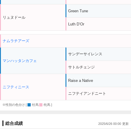
Green Tune
リュヌドール
Luth D’Or
ナムラチアーズ
サンデーサイレンス
マンハッタンカフェ
サトルチェンジ
Raise a Native
ニフティニース
ニフテイアンドニート
※性別の色分け [
:牡馬
:牝馬 ]
総合成績
2025/6/26 00:00