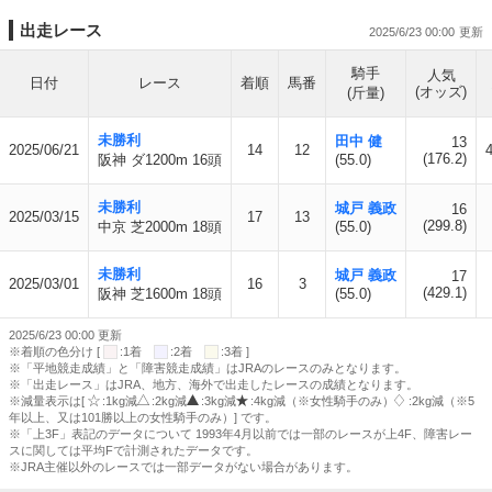
出走レース
2025/6/23 00:00
騎手
人気
日付
レース
着順
馬番
(オッズ)
(斤量)
未勝利
田中 健
13
2025/06/21
14
12
(176.2)
阪神 ダ1200m 16頭
(55.0)
未勝利
城戸 義政
16
2025/03/15
17
13
(299.8)
中京 芝2000m 18頭
(55.0)
未勝利
城戸 義政
17
2025/03/01
16
3
(429.1)
阪神 芝1600m 18頭
(55.0)
2025/6/23 00:00 更新
※着順の色分け [
:1着
:2着
:3着 ]
※「平地競走成績」と「障害競走成績」はJRAのレースのみとなります。
※「出走レース」はJRA、地方、海外で出走したレースの成績となります。
※減量表示は[
:1kg減
:2kg減
:3kg減
:4kg減（※女性騎手のみ）
:2kg減（※5
年以上、又は101勝以上の女性騎手のみ）] です。
※「上3F」表記のデータについて 1993年4月以前では一部のレースが上4F、障害レー
スに関しては平均Fで計測されたデータです。
※JRA主催以外のレースでは一部データがない場合があります。