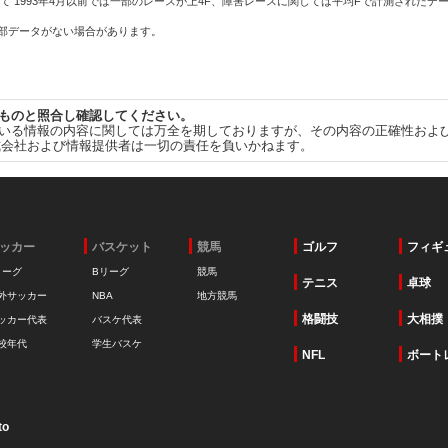
て 1993年4月以前では一部のレースが上4F、障害レースに関しては平均Fで計測されたデ
一部データがない場合があります。
ものと照合し確認してください。
いる情報の内容に関しては万全を期しておりますが、その内容の正確性およ
式会社および情報提供者は一切の責任を負いかねます。
ッカー
バスケット
競馬
ゴルフ
フィギ
リーグ
Bリーグ
競馬
テニス
卓球
外サッカー
NBA
地方競馬
格闘技
大相撲
ッカー代表
バスケ代表
校年代
学生バスケ
NFL
ボート
to