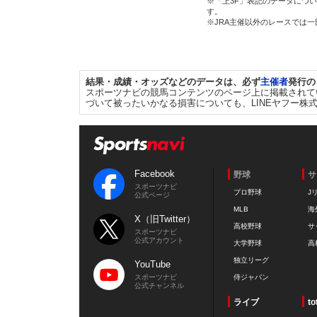
※「上3F」表記のデータについ
す。
※JRA主催以外のレースでは
結果・成績・オッズなどのデータは、必ず
主催者
発行の
スポーツナビの競馬コンテンツのページ上に掲載されて
づいて被ったいかなる損害についても、LINEヤフー株
Facebook
野球
サ
スポーツナビ
プロ野球
J
公式ページ
MLB
海
X（旧Twitter）
高校野球
サ
スポーツナビ
公式アカウント
大学野球
高
独立リーグ
YouTube
スポーツナビ
侍ジャパン
公式チャンネル
ライブ
to