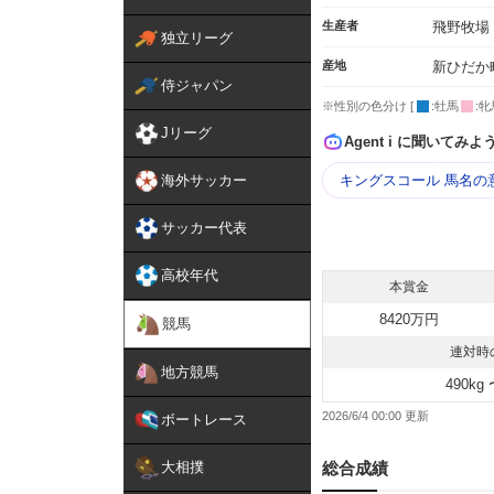
生産者
飛野牧場
独立リーグ
産地
新ひだか
侍ジャパン
※性別の色分け [
:牡馬
:牝
Jリーグ
Agent i に聞いてみよ
海外サッカー
キングスコール 馬名の
サッカー代表
高校年代
本賞金
8420万円
競馬
連対時
地方競馬
490kg 
2026/6/4 00:00
ボートレース
大相撲
総合成績