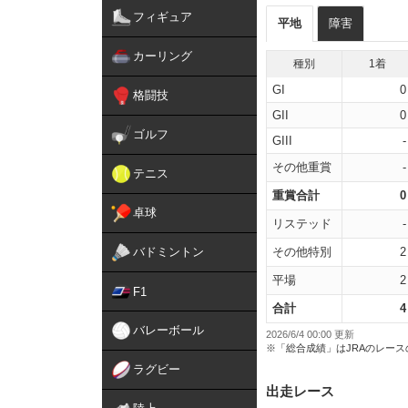
フィギュア
平地
障害
カーリング
種別
1着
GI
0
格闘技
GII
0
ゴルフ
GIII
-
その他重賞
-
テニス
重賞合計
0
卓球
リステッド
-
バドミントン
その他特別
2
平場
2
F1
合計
4
バレーボール
2026/6/4 00:00 更新
※「総合成績」はJRAのレー
ラグビー
出走レース