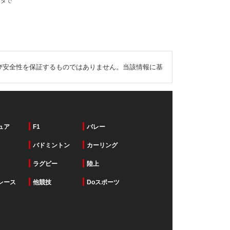
ータで
び安全性を保証するものではありません。当該情報に基
ュア
F1
バレー
バドミントン
カーリング
ラグビー
陸上
レース
他競技
Doスポーツ