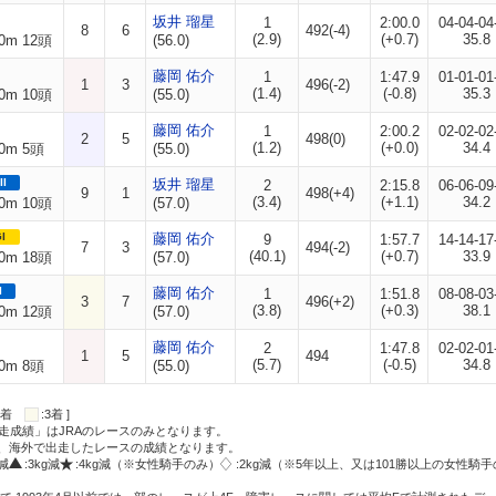
坂井 瑠星
1
2:00.0
04-04-04
8
6
492(-4)
(2.9)
(+0.7)
35.8
0m 12頭
(56.0)
藤岡 佑介
1
1:47.9
01-01-01
1
3
496(-2)
(1.4)
(-0.8)
35.3
0m 10頭
(55.0)
藤岡 佑介
1
2:00.2
02-02-02
2
5
498(0)
(1.2)
(+0.0)
34.4
0m 5頭
(55.0)
II
坂井 瑠星
2
2:15.8
06-06-09
9
1
498(+4)
(3.4)
(+1.1)
34.2
0m 10頭
(57.0)
I
藤岡 佑介
9
1:57.7
14-14-17
7
3
494(-2)
(40.1)
(+0.7)
33.9
0m 18頭
(57.0)
I
藤岡 佑介
1
1:51.8
08-08-03
3
7
496(+2)
(3.8)
(+0.3)
38.1
0m 12頭
(57.0)
藤岡 佑介
2
1:47.8
02-02-01
1
5
494
(5.7)
(-0.5)
34.8
0m 8頭
(55.0)
:2着
:3着 ]
走成績」はJRAのレースのみとなります。
方、海外で出走したレースの成績となります。
g減
:3kg減
:4kg減（※女性騎手のみ）
:2kg減（※5年以上、又は101勝以上の女性騎手