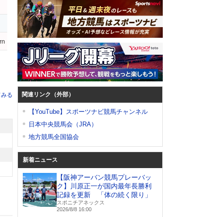
rn
関連リンク（外部）
てみる
【YouTube】スポーツナビ競馬チャンネル
日本中央競馬会（JRA）
地方競馬全国協会
新着ニュース
【阪神アーバン競馬プレーバッ
ク】川原正一が国内最年長勝利
記録を更新 「体の続く限り」
スポニチアネックス
2026/8/8 16:00