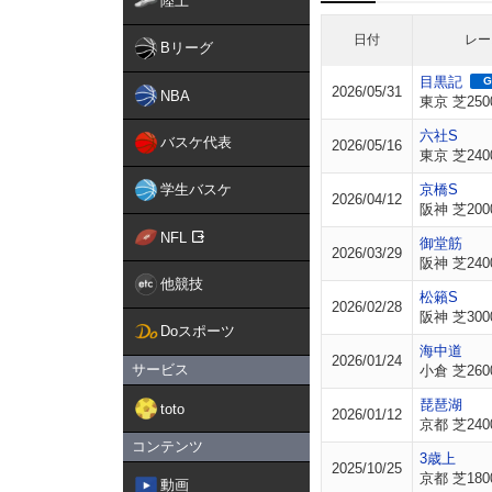
陸上
日付
レー
Bリーグ
目黒記
G
2026/05/31
NBA
東京 芝250
六社S
バスケ代表
2026/05/16
東京 芝240
学生バスケ
京橋S
2026/04/12
阪神 芝200
NFL
御堂筋
2026/03/29
阪神 芝240
他競技
松籟S
2026/02/28
阪神 芝300
Doスポーツ
海中道
2026/01/24
サービス
小倉 芝260
琵琶湖
toto
2026/01/12
京都 芝240
コンテンツ
3歳上
2025/10/25
京都 芝180
動画