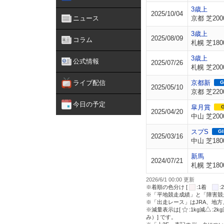
3歳上
2025/10/04
ニュース
京都 芝200
3歳上
2025/08/09
コラム
札幌 芝180
3歳上
公式情報
2025/07/26
札幌 芝200
ライブ配信
京都新
G
2025/05/10
京都 芝220
今日の予定
皐月賞
G
2025/04/20
中山 芝200
スプS
GI
2025/03/16
中山 芝180
新馬
2024/07/21
札幌 芝180
2026/6/1 00:00 更新
※着順の色分け [
:1着
※「平地競走成績」と「障害競
※「出走レース」はJRA、地
※減量表示は[
:1kg減
:2k
み）] です。