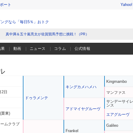
レポート
Yahoo
ングなら「毎日5％」おトク
真中満＆五十嵐亮太が佐賀競馬予想に挑戦！（PR）
結果
動画
ニュース
コラム
公式情報
ル
Kingmambo
キングカメハメハ
月2日
マンファス
ドゥラメンテ
サンデーサイ
ンス
アドマイヤグルーヴ
(栗東)
エアグルーヴ
リームクラブ
Galileo
Frankel