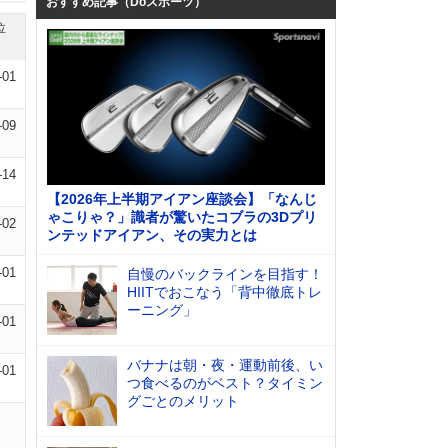
おすすめ記事（Doスポーツ）
位
-01
-09
-14
【2026年上半期アイアン座談会】「なんじ
ゃこりゃ？」識者が驚いたコブラの3Dプリ
-02
ンテッドアイアン、その実力とは
-01
自慢のバックラインを目指す！
HIITでおこなう「背中徹底トレ
ーニング」
-01
バナナは朝・夜・運動前後、い
-01
つ食べるのがベスト？タイミン
グごとのメリット