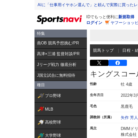
AIに「仕事用イヤホン選んで」と頼んで実際に買った
IDでもっと便利に
新規取得
ログイン
ヤフーショッピ
特集
燕OB 競馬予想挑む/PR
競馬トップ
日程・
髙津×三浦 監督対談/PR
Jリーグ戦力 徹底分析
キングスコー
J国立試合に無料招待
性齢
牡 4歳
種目
生年月日
2022年3
プロ野球
毛色
黒鹿毛
MLB
調教師（所属）
矢作 芳人
高校野球
馬主
DMMド
株式会社
大学野球