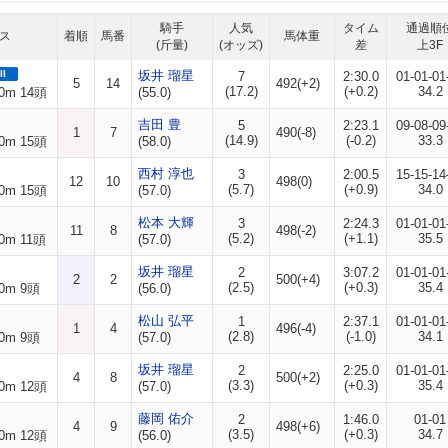
騎手
人気
タイム
通過順
ス
着順
馬番
馬体重
(斤量)
(オッズ)
差
上3F
II
坂井 瑠星
7
2:30.0
01-01-01
5
14
492(+2)
(17.2)
(+0.2)
34.2
0m 14頭
(55.0)
吉田 豊
5
2:23.1
09-08-09
1
7
490(-8)
(14.9)
(-0.2)
33.3
0m 15頭
(58.0)
西村 淳也
3
2:00.5
15-15-14
12
10
498(0)
(5.7)
(+0.9)
34.0
0m 15頭
(57.0)
松本 大輝
3
2:24.3
01-01-01
11
8
498(-2)
(5.2)
(+1.1)
35.5
0m 11頭
(57.0)
坂井 瑠星
2
3:07.2
01-01-01
2
2
500(+4)
(2.5)
(+0.3)
35.4
0m 9頭
(56.0)
松山 弘平
1
2:37.1
01-01-01
1
4
496(-4)
(2.8)
(-1.0)
34.1
0m 9頭
(57.0)
坂井 瑠星
2
2:25.0
01-01-01
4
8
500(+2)
(3.3)
(+0.3)
35.4
0m 12頭
(57.0)
藤岡 佑介
2
1:46.0
01-01
4
9
498(+6)
(3.5)
(+0.3)
34.7
0m 12頭
(56.0)