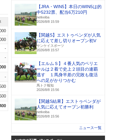
【JRA・WIN5】本日のWIN5は的
中5232票、配当6万210円
netkeiba
率
2026/8/8 15:59
.000
【関越S】エストゥペンダが人気
.000
に応えて差し切りオープン初V
サンケイスポーツ
-
2026/8/8 15:57
-
【エルムＳ】４番人気のペリエ
.000
ールは２着で史上２頭目の連覇
逃す １馬身半差の完敗も復活
-
への足がかりつかむ
馬トク報知
.500
2026/8/8 15:56
.600
【関越S結果】エストゥペンダが
.400
人気に応えてオープン初勝利
netkeiba
2026/8/8 15:56
ニュース一覧