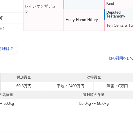
Kind
レインオンザデュー
ン
Deputed
Testamony
町
Hurry Home Hillary
Ten Cents a Tu
馬 ]
う
意味は？
他の質問をし
付加賞金
収得賞金
69.6万円
平地：2400万円
障害：0万円
の馬体重
連対時の斤量
〜 500kg
55.0kg 〜 58.0kg