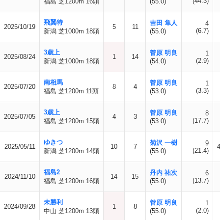
(44.3)
福島 芝1200m 16頭
(55.0)
飛翼特
吉田 隼人
4
2025/10/19
5
11
(6.7)
新潟 芝1000m 18頭
(55.0)
3歳上
菅原 明良
1
2025/08/24
1
14
(2.9)
新潟 芝1000m 18頭
(54.0)
南相馬
菅原 明良
1
2025/07/20
8
4
(3.3)
福島 芝1200m 11頭
(53.0)
3歳上
菅原 明良
8
2025/07/05
4
3
(17.7)
福島 芝1200m 15頭
(53.0)
ゆきつ
菊沢 一樹
9
2025/05/11
10
7
(21.4)
新潟 芝1200m 14頭
(55.0)
福島2
丹内 祐次
6
2024/11/10
14
15
(13.7)
福島 芝1200m 16頭
(55.0)
未勝利
菅原 明良
1
2024/09/28
1
8
(2.0)
中山 芝1200m 13頭
(55.0)