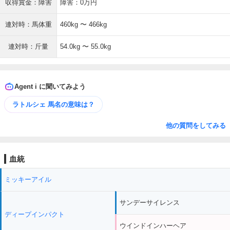
収得賞金：障害
障害：0万円
連対時：馬体重
460kg 〜 466kg
連対時：斤量
54.0kg 〜 55.0kg
Agent i に聞いてみよう
ラトルシェ 馬名の意味は？
他の質問をしてみる
血統
ミッキーアイル
サンデーサイレンス
ディープインパクト
ウインドインハーヘア