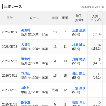
出走レース
2026/8/9 16:28
騎手
人気
日付
レース
着順
馬番
(オッズ)
(斤量)
驀進特
三浦 皇成
-
2026/08/09
13
7
(62.3)
新潟 芝1000m 17頭
(56.0)
大日岳
杉原 誠人
14
2026/05/23
13
11
(118.2)
新潟 芝1200m 16頭
(56.0)
邁進特
丹内 祐次
6
2026/05/03
4
13
(14.1)
新潟 芝1000m 16頭
(54.0)
花見山
横山 琉人
11
2026/04/11
15
15
(64.1)
福島 芝1200m 16頭
(56.0)
3歳上
三浦 皇成
2025/12/06
取消
12
-
中山 芝1200m 16頭
(55.0)
飯坂温
吉田 隼人
10
2025/11/08
5
2