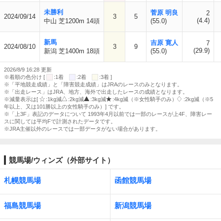
未勝利
菅原 明良
2
2024/09/14
3
5
(4.4)
中山 芝1200m 14頭
(55.0)
新馬
吉原 寛人
7
2024/08/10
3
9
(29.9)
新潟 芝1400m 18頭
(55.0)
2026/8/9 16:28 更新
※着順の色分け [
:1着
:2着
:3着 ]
※「平地競走成績」と「障害競走成績」はJRAのレースのみとなります。
※「出走レース」はJRA、地方、海外で出走したレースの成績となります。
※減量表示は[
:1kg減
:2kg減
:3kg減
:4kg減（※女性騎手のみ）
:2kg減（※5
年以上、又は101勝以上の女性騎手のみ）] です。
※「上3F」表記のデータについて 1993年4月以前では一部のレースが上4F、障害レー
スに関しては平均Fで計測されたデータです。
※JRA主催以外のレースでは一部データがない場合があります。
競馬場/ウィンズ（外部サイト）
札幌競馬場
函館競馬場
福島競馬場
新潟競馬場