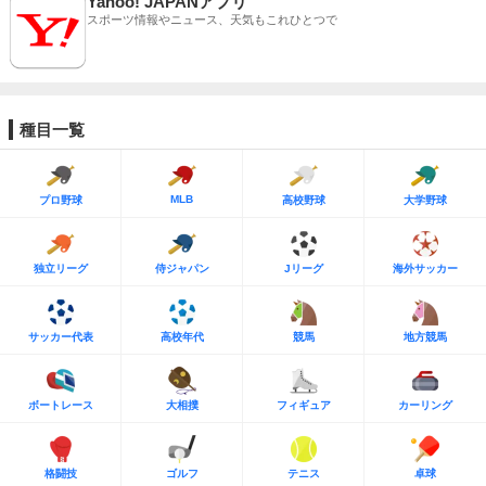
Yahoo! JAPANアプリ
スポーツ情報やニュース、天気もこれひとつで
種目一覧
MLB
プロ野球
高校野球
大学野球
独立リーグ
侍ジャパン
Jリーグ
海外サッカー
サッカー代表
高校年代
競馬
地方競馬
ボートレース
大相撲
フィギュア
カーリング
格闘技
ゴルフ
テニス
卓球