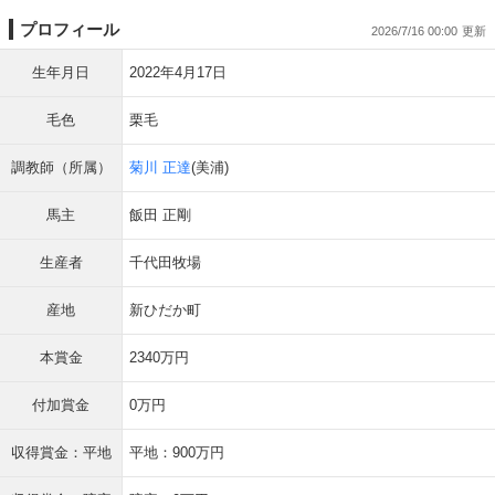
プロフィール
2026/7/16 00:00
生年月日
2022年4月17日
毛色
栗毛
調教師（所属）
菊川 正達
(美浦)
馬主
飯田 正剛
生産者
千代田牧場
産地
新ひだか町
本賞金
2340万円
付加賞金
0万円
収得賞金：平地
平地：900万円