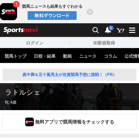
競馬ニュースも結果もすぐわかる
閉じる
スポーツナビ
検索
通知
i
ログイン
ID新規取得
競馬トップ
日程・結果
動画
ニュース
コラム
公式情
真中満＆五十嵐亮太が佐賀競馬予想に挑戦！（PR）
ラトルシェ
牝 4歳
無料アプリで競馬情報をチェックする