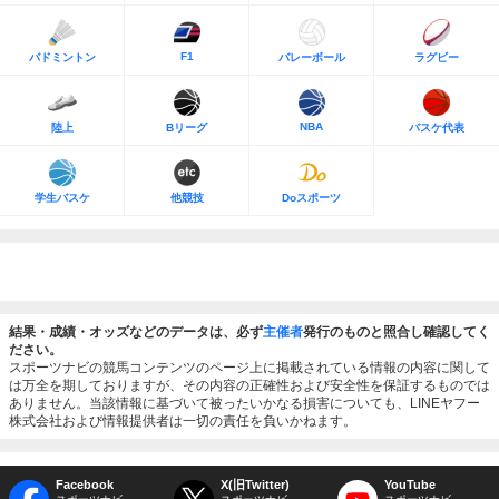
F1
バドミントン
バレーボール
ラグビー
NBA
陸上
Bリーグ
バスケ代表
学生バスケ
他競技
Doスポーツ
結果・成績・オッズなどのデータは、必ず
主催者
発行のものと照合し確認してく
ださい。
スポーツナビの競馬コンテンツのページ上に掲載されている情報の内容に関して
は万全を期しておりますが、その内容の正確性および安全性を保証するものでは
ありません。当該情報に基づいて被ったいかなる損害についても、LINEヤフー
株式会社および情報提供者は一切の責任を負いかねます。
Facebook
X(旧Twitter)
YouTube