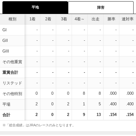
平地
障害
種別
1着
2着
3着
4着～
出走
勝率
連対率
-
-
-
-
-
-
-
GI
-
-
-
-
-
-
-
GII
-
-
-
-
-
-
-
GIII
-
-
-
-
-
-
-
その他重賞
-
-
-
-
-
-
-
重賞合計
-
-
-
-
-
-
-
リステッド
0
0
0
8
8
.000
.000
その他特別
2
0
2
1
5
.400
.400
平場
2
0
2
9
13
.154
.154
合計
※「総合成績」はJRAのレースのみとなります。