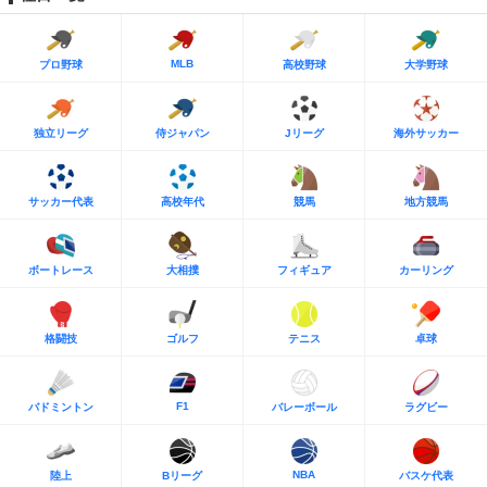
MLB
プロ野球
高校野球
大学野球
独立リーグ
侍ジャパン
Jリーグ
海外サッカー
サッカー代表
高校年代
競馬
地方競馬
ボートレース
大相撲
フィギュア
カーリング
格闘技
ゴルフ
テニス
卓球
F1
バドミントン
バレーボール
ラグビー
NBA
陸上
Bリーグ
バスケ代表