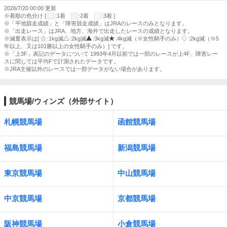
2026/7/20 00:00 更新
※着順の色分け [
:1着
:2着
:3着 ]
※「平地競走成績」と「障害競走成績」はJRAのレースのみとなります。
※「出走レース」はJRA、地方、海外で出走したレースの成績となります。
※減量表示は[
:1kg減
:2kg減
:3kg減
:4kg減（※女性騎手のみ）
:2kg減（※5
年以上、又は101勝以上の女性騎手のみ）] です。
※「上3F」表記のデータについて 1993年4月以前では一部のレースが上4F、障害レー
スに関しては平均Fで計測されたデータです。
※JRA主催以外のレースでは一部データがない場合があります。
競馬場/ウィンズ（外部サイト）
札幌競馬場
函館競馬場
福島競馬場
新潟競馬場
東京競馬場
中山競馬場
中京競馬場
京都競馬場
阪神競馬場
小倉競馬場