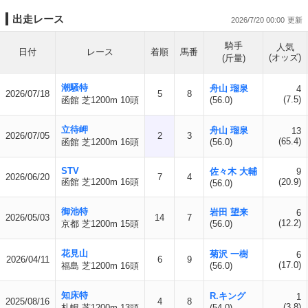
出走レース
2026/7/20 00:00
騎手
人気
日付
レース
着順
馬番
(オッズ)
(斤量)
潮騒特
舟山 瑠泉
4
2026/07/18
5
8
(7.5)
函館 芝1200m 10頭
(56.0)
立待岬
舟山 瑠泉
13
2026/07/05
2
3
(65.4)
函館 芝1200m 16頭
(56.0)
STV
佐々木 大輔
9
2026/06/20
7
4
函館 芝1200m 16頭
(20.9)
(56.0)
御池特
岩田 望来
6
2026/05/03
14
7
(12.2)
京都 芝1200m 15頭
(56.0)
花見山
菊沢 一樹
6
2026/04/11
6
9
(17.0)
福島 芝1200m 16頭
(56.0)
知床特
R.キング
1
2025/08/16
4
8
(3.8)
札幌 芝1200m 13頭
(54.0)