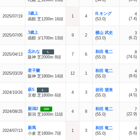
3歳上
R.キング
4
2025/07/19
1
4
(7.4)
函館 芝1200m 16頭
(53.0)
3歳上
横山 武史
3
2025/07/05
9
2
(6.2)
函館 ダ1700m 13頭
(53.0)
忘れな
和田 竜二
8
L
2025/04/13
7
6
(74.5)
阪神 芝2000m 8頭
(55.0)
君子蘭
和田 竜二
4
2025/03/29
12
1
(9.6)
阪神 芝1800m 14頭
(55.0)
萩S
岩田 望来
3
L
2024/10/26
4
3
(4.5)
京都 芝1800m 6頭
(55.0)
新潟2
和田 竜二
7
GIII
2024/08/25
4
8
(22.9)
新潟 芝1600m 11頭
(55.0)
新馬
和田 竜二
4
2024/07/13
1
3
(5.6)
小倉 芝1800m 7頭
(55.0)