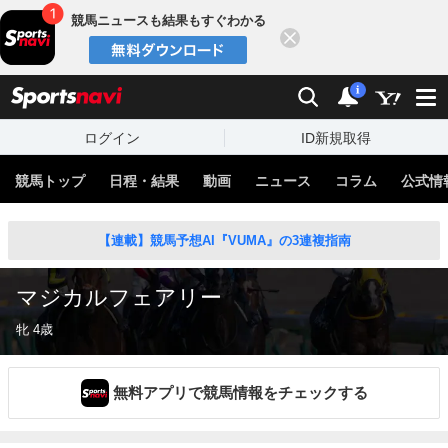
競馬ニュースも結果もすぐわかる
閉じる
スポーツナビ
検索
通知
i
ログイン
ID新規取得
競馬トップ
日程・結果
動画
ニュース
コラム
公式情
【連載】競馬予想AI『VUMA』の3連複指南
マジカルフェアリー
牝 4歳
無料アプリで競馬情報をチェックする