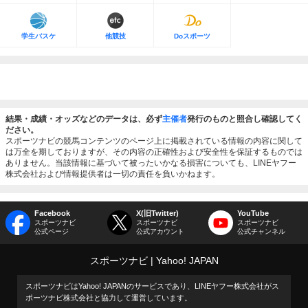
学生バスケ
他競技
Doスポーツ
結果・成績・オッズなどのデータは、必ず
主催者
発行のものと照合し確認してく
ださい。
スポーツナビの競馬コンテンツのページ上に掲載されている情報の内容に関して
は万全を期しておりますが、その内容の正確性および安全性を保証するものでは
ありません。当該情報に基づいて被ったいかなる損害についても、LINEヤフー
株式会社および情報提供者は一切の責任を負いかねます。
Facebook
X(旧Twitter)
YouTube
スポーツナビ
スポーツナビ
スポーツナビ
公式ページ
公式アカウント
公式チャンネル
スポーツナビ
Yahoo! JAPAN
スポーツナビはYahoo! JAPANのサービスであり、LINEヤフー株式会社がス
ポーツナビ株式会社と協力して運営しています。