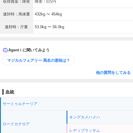
収得賞金：障害
障害：0万円
連対時：馬体重
432kg 〜 454kg
連対時：斤量
53.0kg 〜 56.0kg
Agent i に聞いてみよう
マジカルフェアリー 馬名の意味は？
他の質問をしてみる
血統
サートゥルナーリア
キングカメハメハ
ロードカナロア
レディブラッサム