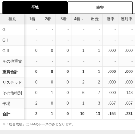
平地
障害
種別
1着
2着
3着
4着～
出走
勝率
連対率
-
-
-
-
-
-
-
GI
-
-
-
-
-
-
-
GII
0
0
0
1
1
.000
.000
GIII
-
-
-
-
-
-
-
その他重賞
0
0
0
1
1
.000
.000
重賞合計
0
0
0
2
2
.000
.000
リステッド
0
1
0
6
7
.000
.143
その他特別
2
0
0
1
3
.667
.667
平場
2
1
0
10
13
.154
.231
合計
※「総合成績」はJRAのレースのみとなります。