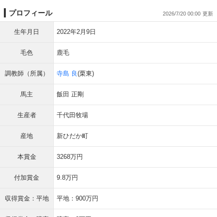
プロフィール
2026/7/20 00:00
生年月日
2022年2月9日
毛色
鹿毛
調教師（所属）
寺島 良
(栗東)
馬主
飯田 正剛
生産者
千代田牧場
産地
新ひだか町
本賞金
3268万円
付加賞金
9.8万円
収得賞金：平地
平地：900万円