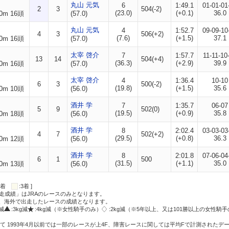
丸山 元気
6
1:49.1
01-01-01
2
3
504(-2)
(23.0)
(+0.1)
36.0
0m 16頭
(57.0)
丸山 元気
4
1:52.7
09-09-10
4
3
506(+2)
(7.6)
(+1.5)
37.1
0m 16頭
(57.0)
太宰 啓介
7
1:57.7
11-11-10
13
14
504(+4)
(36.3)
(+2.9)
39.9
0m 16頭
(57.0)
太宰 啓介
4
1:36.4
10-10
6
3
500(-2)
(19.8)
(+1.5)
35.6
0m 10頭
(56.0)
酒井 学
7
1:35.7
06-07
5
9
502(0)
(19.5)
(+0.9)
35.8
0m 18頭
(56.0)
酒井 学
8
2:02.4
03-03-03
4
7
502(+2)
(29.5)
(+0.8)
36.3
0m 12頭
(56.0)
酒井 学
8
2:01.8
07-06-04
6
1
500
(31.5)
(+1.1)
35.0
0m 13頭
(56.0)
:2着
:3着 ]
走成績」はJRAのレースのみとなります。
方、海外で出走したレースの成績となります。
g減
:3kg減
:4kg減（※女性騎手のみ）
:2kg減（※5年以上、又は101勝以上の女性騎手
て 1993年4月以前では一部のレースが上4F、障害レースに関しては平均Fで計測されたデ