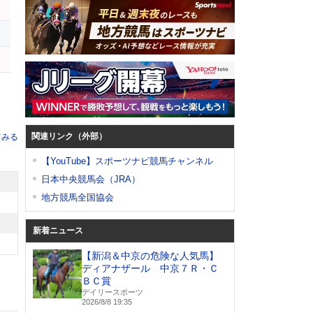
関連リンク（外部）
てみる
【YouTube】スポーツナビ競馬チャンネル
日本中央競馬会（JRA）
地方競馬全国協会
新着ニュース
【新潟＆中京の危険な人気馬】
ディアナザール 中京７Ｒ・Ｃ
ＢＣ賞
デイリースポーツ
2026/8/8 19:35