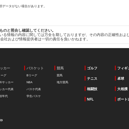
一部データがない場合があります。
ものと照合し確認してください。
いる情報の内容に関しては万全を期しておりますが、その内容の正確性およ
式会社および情報提供者は一切の責任を負いかねます。
ッカー
バスケット
競馬
ゴルフ
フィギ
リーグ
Bリーグ
競馬
テニス
卓球
外サッカー
NBA
地方競馬
格闘技
大相撲
ッカー代表
バスケ代表
校年代
学生バスケ
NFL
ボート
to