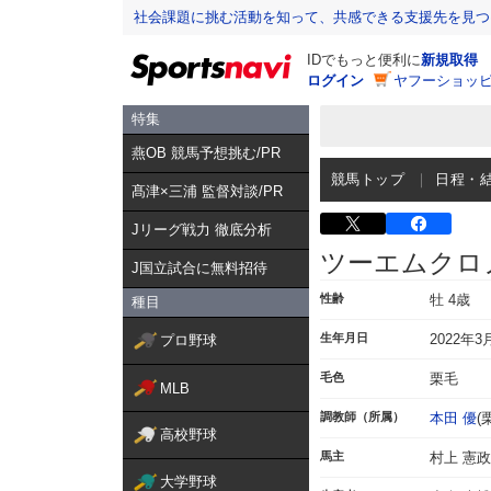
社会課題に挑む活動を知って、共感できる支援先を見つ
IDでもっと便利に
新規取得
ログイン
ヤフーショッピ
特集
燕OB 競馬予想挑む/PR
競馬トップ
日程・
髙津×三浦 監督対談/PR
Jリーグ戦力 徹底分析
ツーエムクロ
J国立試合に無料招待
性齢
牡 4歳
種目
生年月日
2022年3
プロ野球
毛色
栗毛
MLB
調教師（所属）
本田 優
(
高校野球
馬主
村上 憲政
大学野球