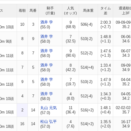
騎手
人気
タイム
通過順
ス
着順
馬番
馬体重
(斤量)
(オッズ)
差
上3F
酒井 学
9
2:00.3
09-09-09
10
3
506(-4)
(68.9)
(+2.7)
35.2
0m 10頭
(55.0)
酒井 学
7
1:48.8
06-06
8
9
510(-2)
(32.5)
(+1.1)
34.6
0m 9頭
(58.0)
酒井 学
9
1:47.6
06-07
8
7
512(-2)
(90.6)
(+1.3)
34.3
0m 11頭
(58.0)
酒井 学
8
1:33.4
09-09
7
5
514(+4)
(42.2)
(+1.2)
34.9
0m 11頭
(58.0)
酒井 学
7
1:47.9
04-04
9
5
510(-2)
(19.7)
(+1.2)
35.2
0m 11頭
(58.0)
酒井 学
4
1:34.3
04-05
4
7
512(-4)
(8.0)
(+0.3)
34.2
0m 10頭
(58.0)
丸山 元気
11
1:48.1
02-02-02
2
14
516(+2)
0m 16頭
(36.4)
(+0.4)
35.7
(57.0)
松山 弘平
4
1:35.5
16-17
16
14
514(+2)
(7.6)
(+2.0)
34.9
0m 18頭
(57.0)