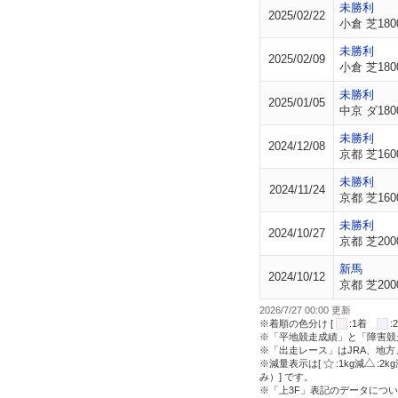
未勝利
2025/02/22
小倉 芝180
未勝利
2025/02/09
小倉 芝180
未勝利
2025/01/05
中京 ダ180
未勝利
2024/12/08
京都 芝160
未勝利
2024/11/24
京都 芝160
未勝利
2024/10/27
京都 芝200
新馬
2024/10/12
京都 芝200
2026/7/27 00:00 更新
※着順の色分け [
:1着
※「平地競走成績」と「障害競
※「出走レース」はJRA、地
※減量表示は[
:1kg減
:2k
み）] です。
※「上3F」表記のデータについ