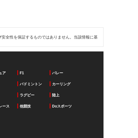
び安全性を保証するものではありません。当該情報に基
ュア
F1
バレー
バドミントン
カーリング
ラグビー
陸上
レース
他競技
Doスポーツ