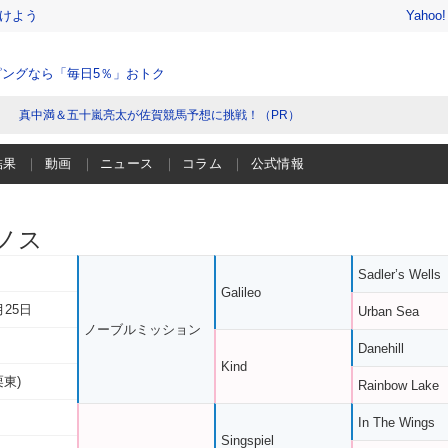
けよう
Yahoo
ングなら「毎日5％」おトク
真中満＆五十嵐亮太が佐賀競馬予想に挑戦！（PR）
結果
動画
ニュース
コラム
公式情報
ノス
Sadler’s Wells
Galileo
月25日
Urban Sea
ノーブルミッション
Danehill
Kind
栗東)
Rainbow Lake
In The Wings
Singspiel