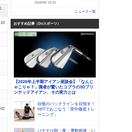
2026/8/8 19:30
位
ニュース一覧
-10
おすすめ記事（Doスポーツ）
【2026年上半期アイアン座談会】「なんじ
ゃこりゃ？」識者が驚いたコブラの3Dプリ
ンテッドアイアン、その実力とは
自慢のバックラインを目指す！
-02
HIITでおこなう「背中徹底トレ
ーニング」
バナナは朝・夜・運動前後、い