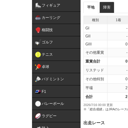
フィギュア
平地
障害
カーリング
種別
1着
GI
-
格闘技
GII
-
ゴルフ
GIII
0
その他重賞
-
テニス
重賞合計
0
卓球
リステッド
-
バドミントン
その他特別
0
平場
2
F1
合計
2
バレーボール
2026/7/16 00:00 更新
※「総合成績」はJRAのレー
ラグビー
出走レース