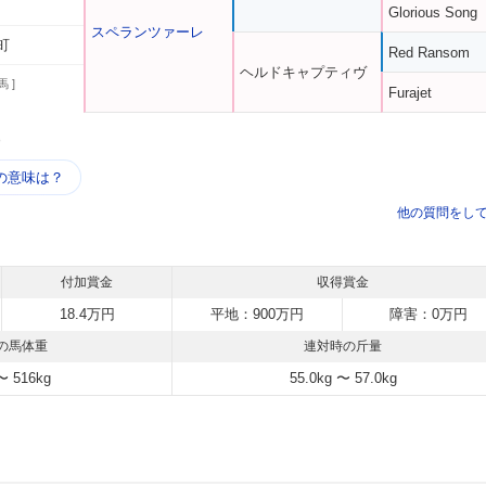
Glorious Song
スペランツァーレ
町
Red Ransom
ヘルドキャプティヴ
馬 ]
Furajet
う
の意味は？
他の質問をし
付加賞金
収得賞金
18.4万円
平地：900万円
障害：0万円
の馬体重
連対時の斤量
〜 516kg
55.0kg 〜 57.0kg