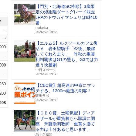
【門別・北海道SC枠順】3歳限
定の短距離ダートグレード競走
JRAのトウカイマシェリは8枠10
率
番
netkeiba
-
2026/8/8 19:33
-
【エルムS】ルクソールカフェ復
.000
活Ｖ 岩田望騎手「今後、飛躍
してくれる走り」 昨秋の重賞
-
初制覇後はG1の壁も、G3では力
違う快勝劇
.000
中日スポーツ
-
2026/8/8 19:30
.250
【CBC賞】超高速の中京にマッ
チする、1200m最速の刺客！
.200
競馬ラボ
2026/8/8 19:30
.208
【ＣＢＣ賞・土曜気配】ディア
ナザールが重賞勝ちへ順調に調
整 斉藤崇調教師「重賞を勝て
る力は十分あると思います」
馬トク報知