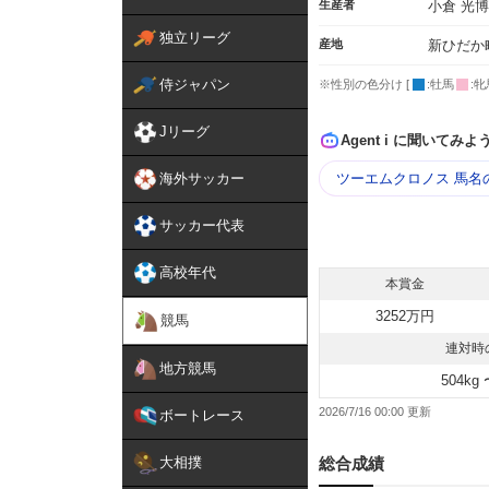
生産者
小倉 光博
独立リーグ
産地
新ひだか
侍ジャパン
※性別の色分け [
:牡馬
:牝
Jリーグ
Agent i に聞いてみよ
海外サッカー
ツーエムクロノス 馬名
サッカー代表
高校年代
本賞金
3252万円
競馬
連対時
地方競馬
504kg 
2026/7/16 00:00
ボートレース
大相撲
総合成績