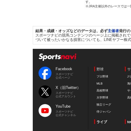
す。
※JRA主催以外のレースでは
結果・成績・オッズなどのデータは、必ず
主催者
発行の
スポーツナビの競馬コンテンツのページ上に掲載されて
づいて被ったいかなる損害についても、LINEヤフー株
Facebook
野球
サ
スポーツナビ
プロ野球
J
公式ページ
MLB
海
X（旧Twitter）
高校野球
サ
スポーツナビ
公式アカウント
大学野球
高
独立リーグ
YouTube
スポーツナビ
侍ジャパン
公式チャンネル
ライブ
to