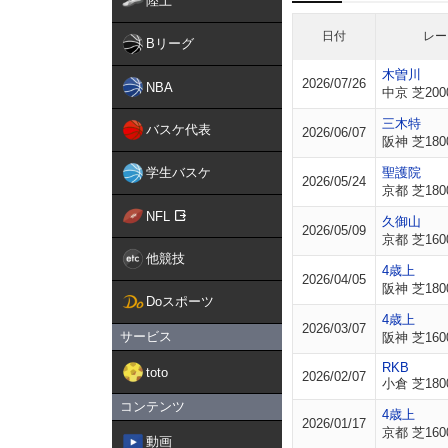
陸上
日付
レー
Bリーグ
木曽川
2026/07/26
NBA
中京 芝200
三木特
バスケ代表
2026/06/07
阪神 芝180
学生バスケ
聖護院
2026/05/24
京都 芝180
NFL
久御山
2026/05/09
京都 芝160
他競技
4歳上
2026/04/05
阪神 芝180
Doスポーツ
4歳上
2026/03/07
サービス
阪神 芝160
RKB
toto
2026/02/07
小倉 芝180
コンテンツ
4歳上
2026/01/17
京都 芝160
動画