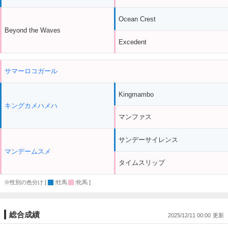
Ocean Crest
Beyond the Waves
Excedent
サマーロコガール
Kingmambo
キングカメハメハ
マンファス
サンデーサイレンス
マンデームスメ
タイムスリップ
※性別の色分け [
:牡馬
:牝馬 ]
総合成績
2025/12/11 00:00