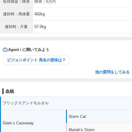
収得賞金：障害
障害：0万円
連対時：馬体重
492kg
連対時：斤量
57.0kg
Agent i に聞いてみよう
ピジョンポイント 馬名の意味は？
他の質問をしてみる
血統
ブリックスアンドモルタル
Storm Cat
Giant s Causeway
Mariah’s Storm