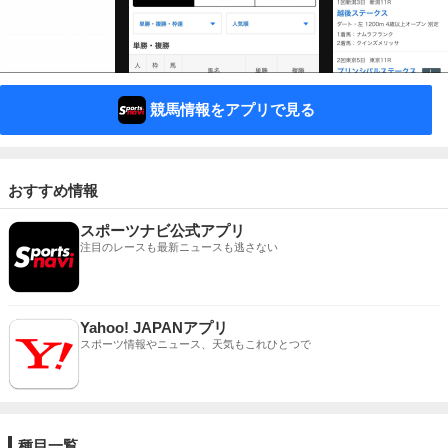
競馬情報をアプリで見る
おすすめ情報
スポーツナビ公式アプリ
注目のレースも最新ニュースも逃さない
Yahoo! JAPANアプリ
スポーツ情報やニュース、天気もこれひとつで
種目一覧