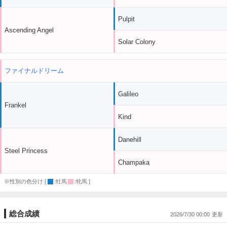
Pulpit
Ascending Angel
Solar Colony
ファイナルドリーム
Galileo
Frankel
Kind
Danehill
Steel Princess
Champaka
※性別の色分け [
:牡馬
:牝馬 ]
総合成績
2026/7/30 00:00