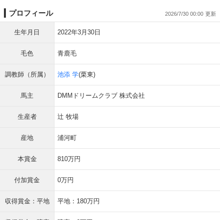
プロフィール
2026/7/30 00:00
生年月日
2022年3月30日
毛色
青鹿毛
調教師（所属）
池添 学
(栗東)
馬主
DMMドリームクラブ 株式会社
生産者
辻 牧場
産地
浦河町
本賞金
810万円
付加賞金
0万円
収得賞金：平地
平地：180万円