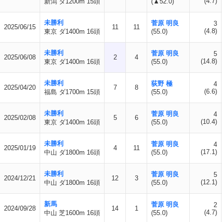
(4.7)
新潟 ダ1200m 15頭
(▲52.0)
未勝利
菅原 明良
3
2025/06/15
11
11
(4.8)
東京 ダ1400m 16頭
(55.0)
未勝利
菅原 明良
5
2025/06/08
2
4
(14.8)
東京 ダ1400m 16頭
(55.0)
未勝利
荻野 極
4
2025/04/20
7
8
(6.6)
福島 ダ1700m 15頭
(55.0)
未勝利
菅原 明良
4
2025/02/08
5
6
(10.4)
東京 ダ1400m 16頭
(55.0)
未勝利
菅原 明良
4
2025/01/19
4
11
(17.1)
中山 ダ1800m 16頭
(55.0)
未勝利
菅原 明良
5
2024/12/21
12
3
(12.1)
中山 ダ1800m 16頭
(55.0)
新馬
菅原 明良
2
2024/09/28
14
1
(4.7)
中山 芝1600m 16頭
(55.0)