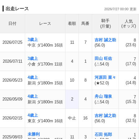
出走レース
2026/7/27 00:00
騎手
人気
日付
レース
着順
馬番
(オッズ)
(斤量)
3歳上
吉村 誠之助
8
2026/07/25
11
7
(23.6)
中京 ダ1400m 16頭
(56.0)
3歳上
田山 旺佑
7
2026/07/11
4
1
(17.0)
小倉 ダ1700m 11頭
(△54.0)
4歳上
河原田 菜々
4
2026/05/23
10
8
(14.8)
新潟 ダ1800m 15頭
(★52.0)
4歳上
舟山 瑠泉
7
2026/05/09
2
4
(15.3)
新潟 ダ1800m 15頭
(△54.0)
4歳上
吉村 誠之助
8
2026/02/15
中止
16
(32.5)
東京 ダ1400m 16頭
(56.0)
未勝利
石田 拓郎
1
2025/08/03
11
3