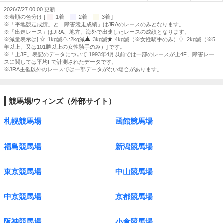
2026/7/27 00:00 更新
※着順の色分け [
:1着
:2着
:3着 ]
※「平地競走成績」と「障害競走成績」はJRAのレースのみとなります。
※「出走レース」はJRA、地方、海外で出走したレースの成績となります。
※減量表示は[
:1kg減
:2kg減
:3kg減
:4kg減（※女性騎手のみ）
:2kg減（※5
年以上、又は101勝以上の女性騎手のみ）] です。
※「上3F」表記のデータについて 1993年4月以前では一部のレースが上4F、障害レー
スに関しては平均Fで計測されたデータです。
※JRA主催以外のレースでは一部データがない場合があります。
競馬場/ウィンズ（外部サイト）
札幌競馬場
函館競馬場
福島競馬場
新潟競馬場
東京競馬場
中山競馬場
中京競馬場
京都競馬場
阪神競馬場
小倉競馬場