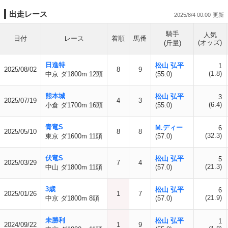
出走レース
2025/8/4 00:00
騎手
人気
日付
レース
着順
馬番
(オッズ)
(斤量)
日進特
松山 弘平
1
2025/08/02
8
9
(1.8)
中京 ダ1800m 12頭
(55.0)
熊本城
松山 弘平
3
2025/07/19
4
3
(6.4)
小倉 ダ1700m 16頭
(55.0)
青竜S
M.ディー
6
2025/05/10
8
8
(32.3)
東京 ダ1600m 11頭
(57.0)
伏竜S
松山 弘平
5
2025/03/29
7
4
(21.3)
中山 ダ1800m 11頭
(57.0)
3歳
松山 弘平
6
2025/01/26
1
7
(21.9)
中京 ダ1800m 8頭
(57.0)
未勝利
松山 弘平
1
2024/09/22
1
9