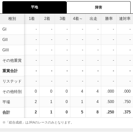
平地
障害
種別
1着
2着
3着
4着～
出走
勝率
連対率
-
-
-
-
-
-
-
GI
-
-
-
-
-
-
-
GII
-
-
-
-
-
-
-
GIII
-
-
-
-
-
-
-
その他重賞
-
-
-
-
-
-
-
重賞合計
-
-
-
-
-
-
-
リステッド
0
0
0
4
4
.000
.000
その他特別
2
1
0
1
4
.500
.750
平場
2
1
0
5
8
.250
.375
合計
※「総合成績」はJRAのレースのみとなります。