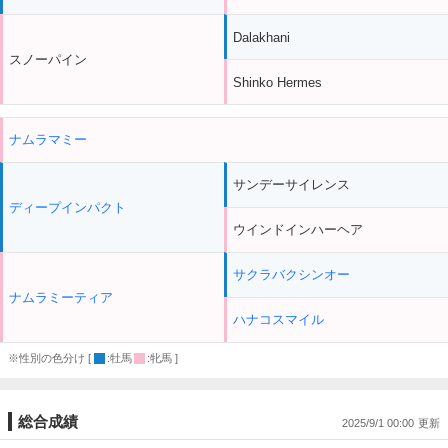
Dalakhani
スノーパイン
Shinko Hermes
ナムラマミー
サンデーサイレンス
ディープインパクト
ウインドインハーヘア
サクラバクシンオー
ナムラミーティア
ハナコスマイル
※性別の色分け [
:牡馬
:牝馬 ]
総合成績
2025/9/1 00:00