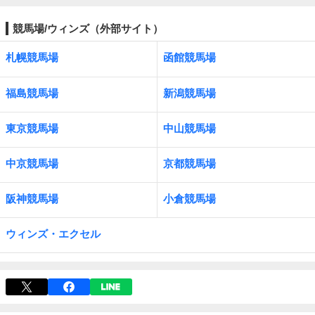
競馬場/ウィンズ（外部サイト）
札幌競馬場
函館競馬場
福島競馬場
新潟競馬場
東京競馬場
中山競馬場
中京競馬場
京都競馬場
阪神競馬場
小倉競馬場
ウィンズ・エクセル