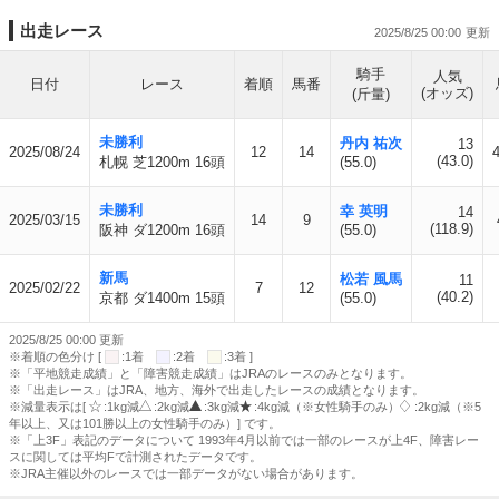
出走レース
2025/8/25 00:00
騎手
人気
日付
レース
着順
馬番
(オッズ)
(斤量)
未勝利
丹内 祐次
13
2025/08/24
12
14
(43.0)
札幌 芝1200m 16頭
(55.0)
未勝利
幸 英明
14
2025/03/15
14
9
(118.9)
阪神 ダ1200m 16頭
(55.0)
新馬
松若 風馬
11
2025/02/22
7
12
(40.2)
京都 ダ1400m 15頭
(55.0)
2025/8/25 00:00 更新
※着順の色分け [
:1着
:2着
:3着 ]
※「平地競走成績」と「障害競走成績」はJRAのレースのみとなります。
※「出走レース」はJRA、地方、海外で出走したレースの成績となります。
※減量表示は[
:1kg減
:2kg減
:3kg減
:4kg減（※女性騎手のみ）
:2kg減（※5
年以上、又は101勝以上の女性騎手のみ）] です。
※「上3F」表記のデータについて 1993年4月以前では一部のレースが上4F、障害レー
スに関しては平均Fで計測されたデータです。
※JRA主催以外のレースでは一部データがない場合があります。