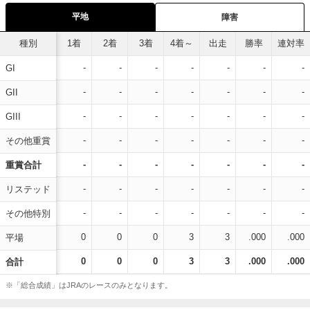
平地
障害
種別
1着
2着
3着
4着～
出走
勝率
連対率
-
-
-
-
-
-
-
GI
-
-
-
-
-
-
-
GII
-
-
-
-
-
-
-
GIII
-
-
-
-
-
-
-
その他重賞
-
-
-
-
-
-
-
重賞合計
-
-
-
-
-
-
-
リステッド
-
-
-
-
-
-
-
その他特別
0
0
0
3
3
.000
.000
平場
0
0
0
3
3
.000
.000
合計
※「総合成績」はJRAのレースのみとなります。