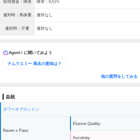
収得賞金：障害
障害：0万円
連対時：馬体重
連対なし
連対時：斤量
連対なし
Agent i に聞いてみよう
ナムラエミー 馬名の意味は？
他の質問をしてみる
血統
タワーオブロンドン
Elusive Quality
Raven s Pass
Ascutney