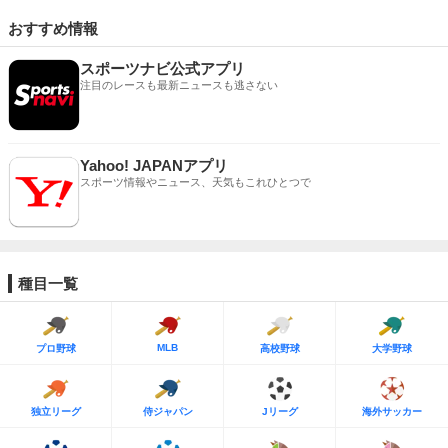
おすすめ情報
スポーツナビ公式アプリ
注目のレースも最新ニュースも逃さない
Yahoo! JAPANアプリ
スポーツ情報やニュース、天気もこれひとつで
種目一覧
MLB
プロ野球
高校野球
大学野球
独立リーグ
侍ジャパン
Jリーグ
海外サッカー