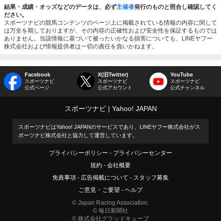
結果・成績・オッズなどのデータは、必ず
主催者
発行のものと照合し確認してく
ださい。
スポーツナビの競馬コンテンツのページ上に掲載されている情報の内容に関して
は万全を期しておりますが、その内容の正確性および安全性を保証するものでは
ありません。当該情報に基づいて被ったいかなる損害についても、LINEヤフー
株式会社および情報提供者は一切の責任を負いかねます。
Facebook
X(旧Twitter)
YouTube
スポーツナビ
スポーツナビ
スポーツナビ
公式ページ
公式アカウント
公式チャンネル
スポーツナビ
Yahoo! JAPAN
スポーツナビはYahoo! JAPANのサービスであり、LINEヤフー株式会社がス
ポーツナビ株式会社と協力して運営しています。
プライバシーポリシー
プライバシーセンター
規約
会社概要
免責事項
広告掲載について
スタッフ募集
ご意見・ご要望
ヘルプ
© Japan Racing Association.
© 毎日新聞社
© 株式会社グラッドキューブ