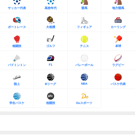
サッカー代表
高校年代
競馬
地方競馬
ボートレース
大相撲
フィギュア
カーリング
格闘技
ゴルフ
テニス
卓球
F1
バドミントン
バレーボール
ラグビー
NBA
陸上
Bリーグ
バスケ代表
学生バスケ
他競技
Doスポーツ