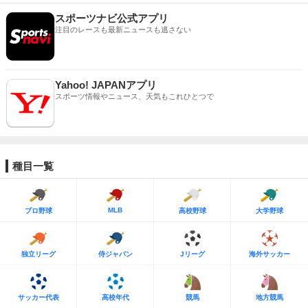
スポーツナビ公式アプリ
注目のレースも最新ニュースも逃さない
Yahoo! JAPANアプリ
スポーツ情報やニュース、天気もこれひとつで
種目一覧
MLB
プロ野球
高校野球
大学野球
独立リーグ
侍ジャパン
Jリーグ
海外サッカー
サッカー代表
高校年代
競馬
地方競馬