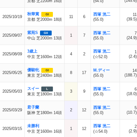
(145.6)
京都 芝2200m 16頭
(54.0)
秋華賞
西塚 洸二
11
GI
2025/10/19
11
6
(39.5)
京都 芝2000m 18頭
(55.0)
紫苑S
西塚 洸二
7
GII
2025/09/07
1
7
(24.9)
中山 芝2000m 13頭
(55.0)
3歳上
西塚 洸二
1
2025/08/09
4
2
(2.4)
中京 芝1600m 12頭
(☆52.0)
優駿牝
M.ディー
14
GI
2025/05/25
8
17
(188.7)
東京 芝2400m 18頭
(55.0)
スイー
西塚 洸二
6
L
2025/05/03
3
9
(18.0)
東京 芝1800m 13頭
(55.0)
君子蘭
西塚 洸二
5
2025/03/29
2
12
(10.7)
阪神 芝1800m 14頭
(55.0)
未勝利
西塚 洸二
2
2025/03/15
1
12
(2.9)
中京 芝1600m 16頭
(☆54.0)