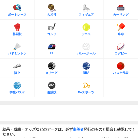
ボートレース
大相撲
フィギュア
カーリング
格闘技
ゴルフ
テニス
卓球
F1
バドミントン
バレーボール
ラグビー
NBA
陸上
Bリーグ
バスケ代表
学生バスケ
他競技
Doスポーツ
結果・成績・オッズなどのデータは、必ず
主催者
発行のものと照合し確認してく
ださい。