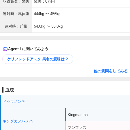
収得賞金：障害
障害：0万円
連対時：馬体重
444kg 〜 456kg
連対時：斤量
54.0kg 〜 55.0kg
Agent i に聞いてみよう
ケリフレッドアスク 馬名の意味は？
他の質問をしてみる
血統
ドゥラメンテ
Kingmambo
キングカメハメハ
マンファス