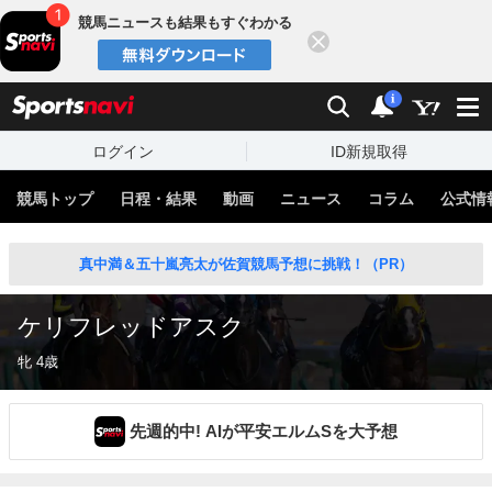
競馬ニュースも結果もすぐわかる
閉じる
スポーツナビ
検索
通知
i
ログイン
ID新規取得
競馬トップ
日程・結果
動画
ニュース
コラム
公式情
真中満＆五十嵐亮太が佐賀競馬予想に挑戦！（PR）
ケリフレッドアスク
牝 4歳
先週的中! AIが平安エルムSを大予想