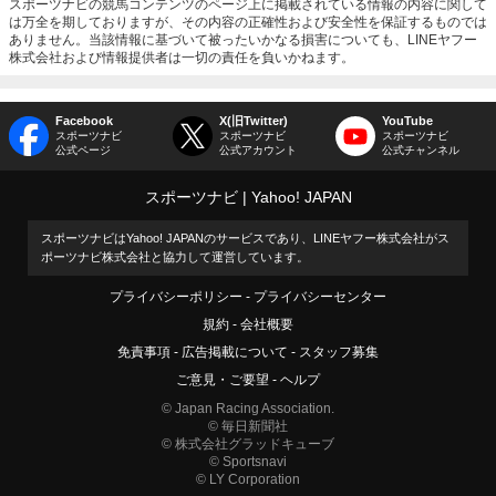
スポーツナビの競馬コンテンツのページ上に掲載されている情報の内容に関して
は万全を期しておりますが、その内容の正確性および安全性を保証するものでは
ありません。当該情報に基づいて被ったいかなる損害についても、LINEヤフー
株式会社および情報提供者は一切の責任を負いかねます。
Facebook
X(旧Twitter)
YouTube
スポーツナビ
スポーツナビ
スポーツナビ
公式ページ
公式アカウント
公式チャンネル
スポーツナビ
Yahoo! JAPAN
スポーツナビはYahoo! JAPANのサービスであり、LINEヤフー株式会社がス
ポーツナビ株式会社と協力して運営しています。
プライバシーポリシー
プライバシーセンター
規約
会社概要
免責事項
広告掲載について
スタッフ募集
ご意見・ご要望
ヘルプ
© Japan Racing Association.
© 毎日新聞社
© 株式会社グラッドキューブ
© Sportsnavi
© LY Corporation