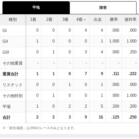
平地
障害
種別
1着
2着
3着
4着～
出走
勝率
連対率
0
0
0
4
4
.000
.000
GI
1
0
0
0
1
1.000
1.000
GII
0
1
0
3
4
.000
.250
GIII
-
-
-
-
-
-
-
その他重賞
1
1
0
7
9
.111
.222
重賞合計
0
0
1
0
1
.000
.000
リステッド
0
1
0
0
1
.000
1.000
その他特別
1
0
2
2
5
.200
.200
平場
2
2
3
9
16
.125
.250
合計
※「総合成績」はJRAのレースのみとなります。