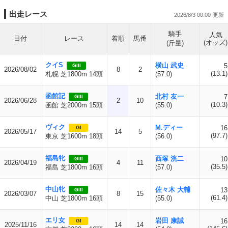
出走レース
2026/8/3 00:00
騎手
人気
日付
レース
着順
馬番
(オッズ)
(斤量)
クイS
横山 武史
5
GIII
2026/08/02
8
2
(13.1)
札幌 芝1800m 14頭
(57.0)
函館記
北村 友一
7
GIII
2026/06/28
2
10
(10.3)
函館 芝2000m 15頭
(55.0)
ヴィク
M.ディー
16
GI
2026/05/17
14
5
(97.7)
東京 芝1600m 18頭
(56.0)
福島牝
西塚 洸二
10
GIII
2026/04/19
4
11
(35.5)
福島 芝1800m 16頭
(57.0)
中山牝
佐々木 大輔
13
GIII
2026/03/07
8
15
(61.4)
中山 芝1800m 16頭
(55.0)
エリ女
岩田 康誠
16
GI
2025/11/16
14
14