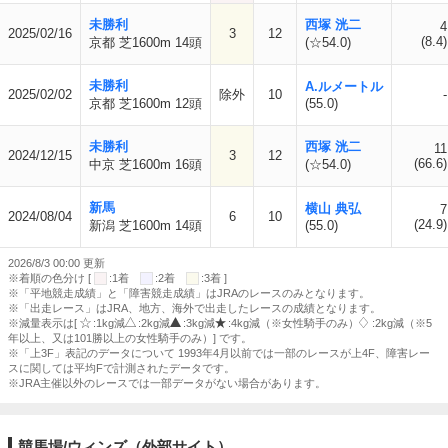
未勝利
西塚 洸二
4
2025/02/16
3
12
(8.4)
京都 芝1600m 14頭
(☆54.0)
未勝利
A.ルメートル
2025/02/02
除外
10
-
京都 芝1600m 12頭
(55.0)
未勝利
西塚 洸二
11
2024/12/15
3
12
(66.6)
中京 芝1600m 16頭
(☆54.0)
新馬
横山 典弘
7
2024/08/04
6
10
(24.9)
新潟 芝1600m 14頭
(55.0)
2026/8/3 00:00 更新
※着順の色分け [
:1着
:2着
:3着 ]
※「平地競走成績」と「障害競走成績」はJRAのレースのみとなります。
※「出走レース」はJRA、地方、海外で出走したレースの成績となります。
※減量表示は[
:1kg減
:2kg減
:3kg減
:4kg減（※女性騎手のみ）
:2kg減（※5
年以上、又は101勝以上の女性騎手のみ）] です。
※「上3F」表記のデータについて 1993年4月以前では一部のレースが上4F、障害レー
スに関しては平均Fで計測されたデータです。
※JRA主催以外のレースでは一部データがない場合があります。
競馬場/ウィンズ（外部サイト）