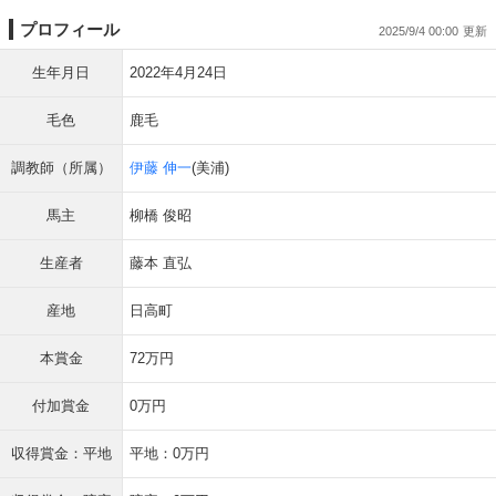
プロフィール
2025/9/4 00:00
生年月日
2022年4月24日
毛色
鹿毛
調教師（所属）
伊藤 伸一
(美浦)
馬主
柳橋 俊昭
生産者
藤本 直弘
産地
日高町
本賞金
72万円
付加賞金
0万円
収得賞金：平地
平地：0万円