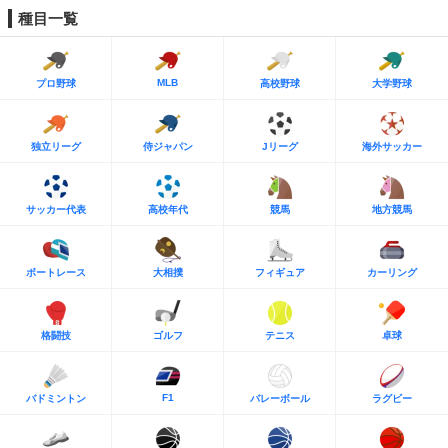
種目一覧
MLB
プロ野球
高校野球
大学野球
独立リーグ
侍ジャパン
Jリーグ
海外サッカー
サッカー代表
高校年代
競馬
地方競馬
ボートレース
大相撲
フィギュア
カーリング
格闘技
ゴルフ
テニス
卓球
F1
バドミントン
バレーボール
ラグビー