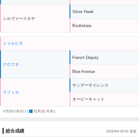
Silver Hawk
シルヴァースカヤ
Boubskaia
トゥルビネ
French Deputy
クロフネ
Blue Avenue
サンデーサイレンス
ラフィカ
オーピーキャット
※性別の色分け [
:牡馬
:牝馬 ]
総合成績
2025/9/4 00:00