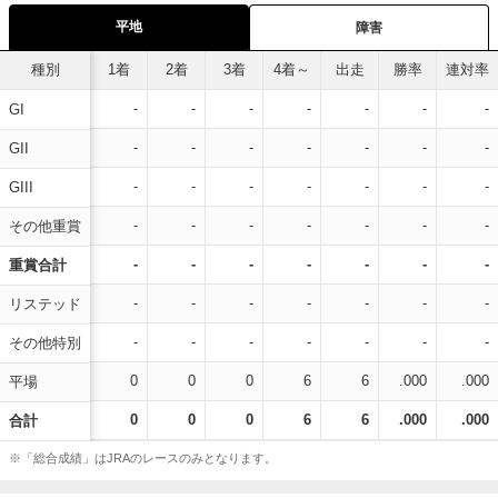
平地
障害
種別
1着
2着
3着
4着～
出走
勝率
連対率
-
-
-
-
-
-
-
GI
-
-
-
-
-
-
-
GII
-
-
-
-
-
-
-
GIII
-
-
-
-
-
-
-
その他重賞
-
-
-
-
-
-
-
重賞合計
-
-
-
-
-
-
-
リステッド
-
-
-
-
-
-
-
その他特別
0
0
0
6
6
.000
.000
平場
0
0
0
6
6
.000
.000
合計
※「総合成績」はJRAのレースのみとなります。