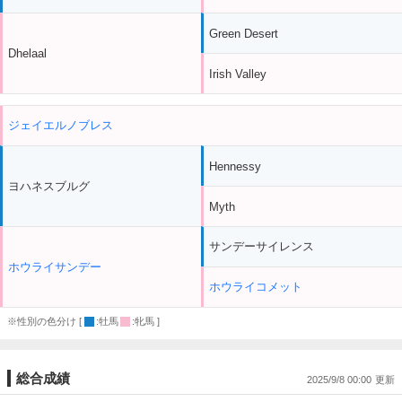
Green Desert
Dhelaal
Irish Valley
ジェイエルノブレス
Hennessy
ヨハネスブルグ
Myth
サンデーサイレンス
ホウライサンデー
ホウライコメット
※性別の色分け [
:牡馬
:牝馬 ]
総合成績
2025/9/8 00:00